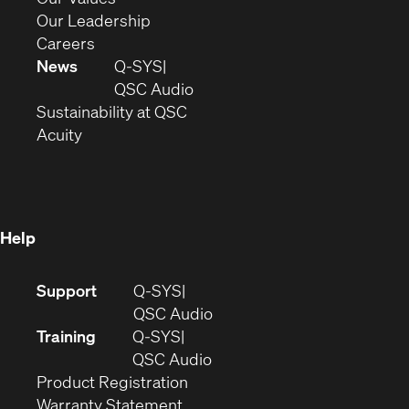
window)
new
in
(Opens
Our Leadership
(Opens
window)
new
in
Careers
in
window)
new
News
Q-SYS
new
window)
(Opens
QSC Audio
window)
(Opens
in
Sustainability at QSC
(Opens
in
new
Acuity
in
new
window)
new
window)
window)
Help
(Opens
Support
Q-SYS
in
(Opens
QSC Audio
new
in
Training
Q-SYS
window)
(Opens
new
QSC Audio
(Opens
in
window)
Product Registration
(Opens
in
new
Warranty Statement