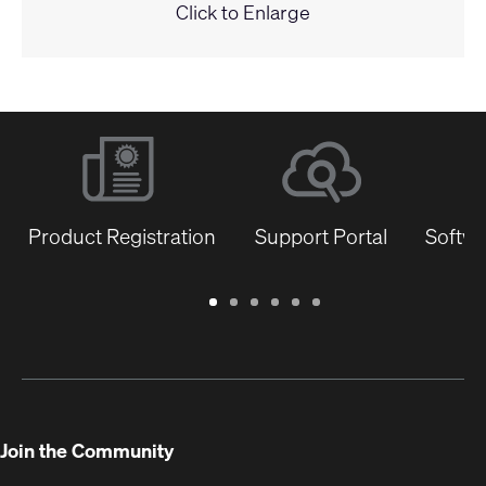
Click to Enlarge
Product Registration
Support Portal
Softwa
Warranty
Support
Software
Training
Document
Q-
/
Portal
&
Library
SYS
Registration
Firmware
Communities
for
Developers
Join the Community