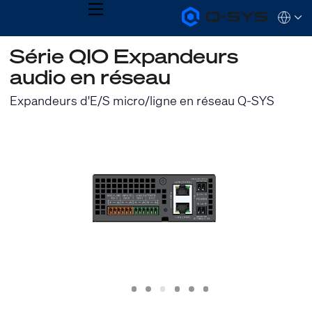
MENU
Q-
Languag
SYS
Audio
QSYS.com (English)
Série QIO Expandeurs
Products
India (English)
Homepage
audio en réseau
Deutsch
Español
Expandeurs d'E/S micro/ligne en réseau Q-SYS
Français
日本語
한국어
Slide
Slide
Slide
Slide
Slide
Slide
1
2
3
4
5
6