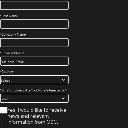
*
Last Name:
*
Company Name:
*
Email Address:
*
Country:
*
What Business Are You More Interested In?
*
Yes, I would like to receive
news and relevant
information from QSC.