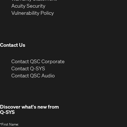
in
new
window)
Acuity Security
(Opens
new
window)
Vulnerability Policy
in
window)
new
window)
Contact Us
(Opens
Contact QSC Corporate
in
Contact Q-SYS
(Opens
new
Contact QSC Audio
in
window)
new
window)
Discover what's new from
Q-SYS
*
First Name: