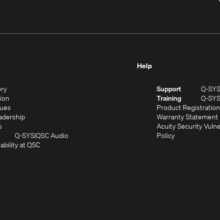
Help
(Opens
ory
Support
Q-SY
in
(Opens
sion
Training
Q-SY
)
new
in
(Opens
lues
Product Registration
window)
new
in
(Opens
adership
Warranty Statement
(Opens
window)
new
in
s
Acuity Security Vulne
in
window)
new
(Opens
(Opens
Q-SYS
QSC Audio
Policy
new
window)
(Opens
in
in
ability at QSC
(Opens
window)
in
new
new
n
new
window)
window)
new
window)
window)