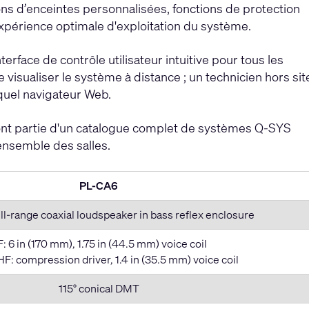
s d’enceintes personnalisées, fonctions de protection
expérience optimale d'exploitation du système.
erface de contrôle utilisateur intuitive pour tous les
isualiser le système à distance ; un technicien hors sit
quel navigateur Web.
font partie d'un catalogue complet de systèmes Q-SYS
'ensemble des salles.
PL-CA6
ll-range coaxial loudspeaker in bass reflex enclosure
F: 6 in (170 mm), 1.75 in (44.5 mm) voice coil
HF: compression driver, 1.4 in (35.5 mm) voice coil
115° conical DMT