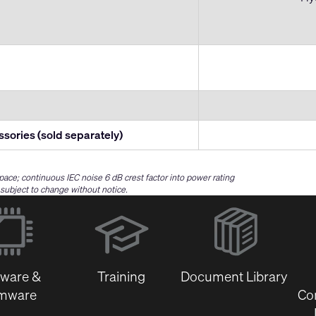
ssories (sold separately)
space; continuous IEC noise 6 dB crest factor into power rating
e subject to change without notice.
(Opens
in
new
window)
tware &
Training
Document Library
rmware
Co