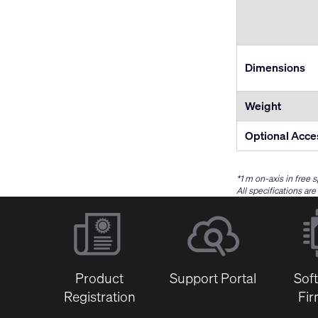
Dimensions
Weight
Optional Acce
*1 m on-axis in free 
All specifications ar
Product
Support Portal
Sof
Registration
Fi