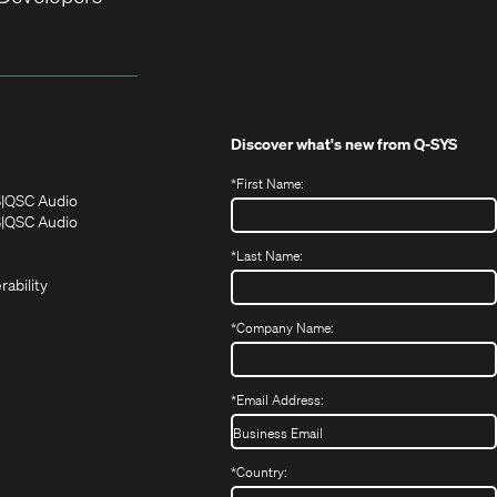
Discover what's new from
Q-SYS
*
First Name:
(Opens
(Opens
S
QSC Audio
in
in
(Opens
S
QSC Audio
(Opens
new
new
in
*
Last Name:
(Opens
in
window)
window)
new
in
new
window)
rability
new
window)
window)
*
Company Name:
*
Email Address:
*
Country: