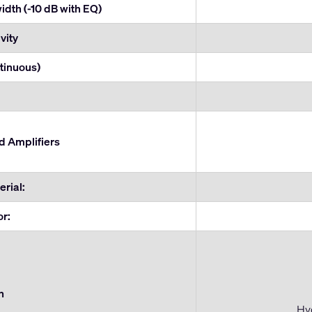
dth (-10 dB with EQ)
vity
tinuous)
Amplifiers
rial:
or:
n
Hyd