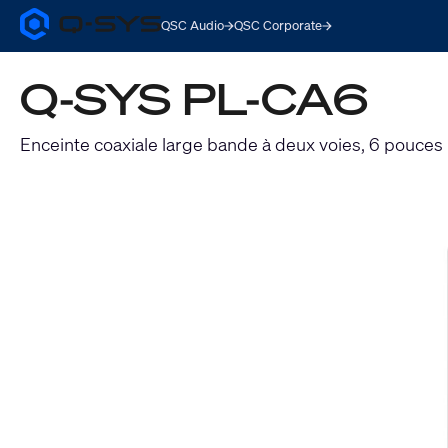
QSC Audio
QSC Corporate
Q-
SYS
Audio
Q-SYS PL-CA6
Products
Homepage
Enceinte coaxiale large bande à deux voies, 6 pouces