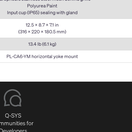
Polyurea Paint
Input cup (IP65) sealing with gland
12.5 x 8.7 x 7.1 in
(316 x 220 x 180.5 mm)
13.4 lb (6.1 kg)
PL-CA6-YM horizontal yoke mount
Q-SYS
mmunities for
Developers