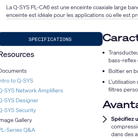
La Q-SYS PL-CA6 est une enceinte coaxiale large ban
enceinte est idéale pour les applications où elle est 
Caract
SPECIFICATIONS
Transducteu
Resources
bass-reflex
Documents
Boîtier en b
Intro to Q-SYS
L’utilisati
filtres per
Q-SYS Network Amplifiers
Q-SYS Designer
Avant
Q-SYS Security
Spécifiez 
Image Gallery
compressio
PL-Series Q&A
dans des a