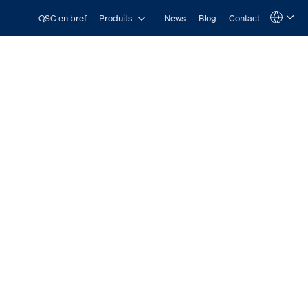
Open Produits
QSC en bref
Produits
News
Blog
Contact
Language
QSYS.com (English)
India (English)
Deutsch
Español
Français
日本語
한국어