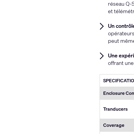
réseau Q-S
et télémét
Un contrôle
opérateurs
peut même 
Une expéri
offrant un
SPECIFICATI
Enclosure Con
Tranducers
Coverage