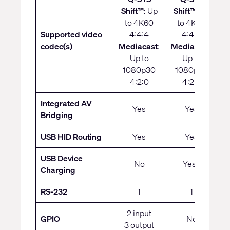
Shift™
: Up
Shift™
: Up
to 4K60
to 4K60
Supported video
4:4:4
4:4:4
codec(s)
Mediacast
:
Mediacast
:
Up to
Up to
1080p30
1080p30
4:2:0
4:2:0
Integrated AV
Yes
Yes
Bridging
USB HID Routing
Yes
Yes
USB Device
No
Yes
[1]
Charging
RS-232
1
1
2 input
GPIO
No
3 output