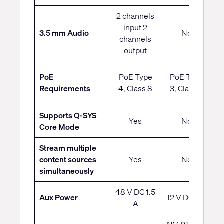
2 channels
input 2
3.5 mm Audio
No
channels
output
PoE
PoE Type
PoE Type
T
Requirements
4, Class 8
3, Class 5
C
Supports Q-SYS
Yes
No
Core Mode
Stream multiple
content sources
Yes
No
simultaneously
48 V DC 1.5
Aux Power
12 V DC 9 A
A