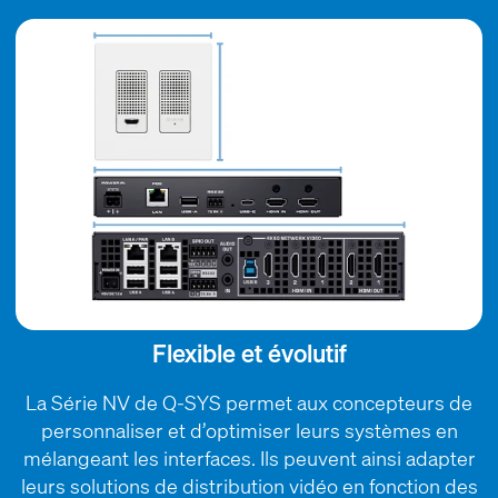
Flexible et évolutif
La Série NV de Q-SYS permet aux concepteurs de
personnaliser et d’optimiser leurs systèmes en
mélangeant les interfaces. Ils peuvent ainsi adapter
leurs solutions de distribution vidéo en fonction des