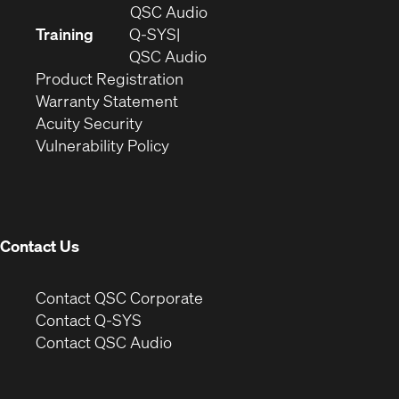
in
(Opens
QSC Audio
new
in
Training
Q-SYS
window)
(Opens
new
QSC Audio
(Opens
in
window)
Product Registration
(Opens
in
new
Warranty Statement
in
new
window)
Acuity Security
(Opens
new
window)
Vulnerability Policy
in
window)
new
window)
Contact Us
(Opens
Contact QSC Corporate
in
Contact Q-SYS
(Opens
new
Contact QSC Audio
in
window)
new