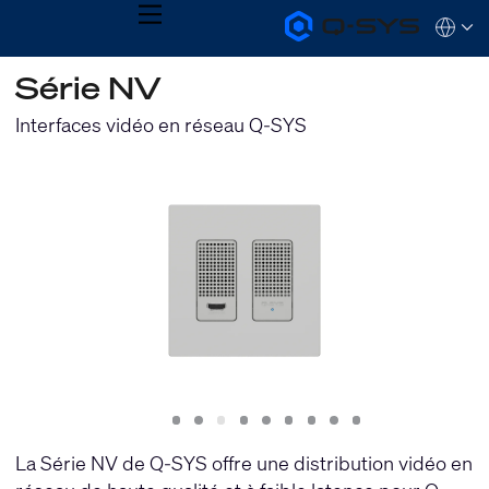
MENU
Q-
Languag
SYS
Audio
QSYS.com (English)
Série NV
Products
India (English)
Homepage
Deutsch
Interfaces vidéo en réseau Q-SYS
Español
Français
日本語
한국어
Slide
Slide
Slide
Slide
Slide
Slide
Slide
Slide
Slide
1
2
3
4
5
6
7
8
9
La Série NV de Q-SYS offre une distribution vidéo en