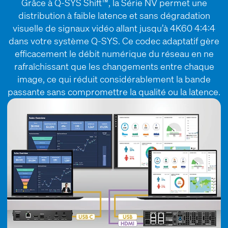
Grâce à Q-SYS Shift™, la Série NV permet une
distribution à faible latence et sans dégradation
visuelle de signaux vidéo allant jusqu’à 4K60 4:4:4
dans votre système Q-SYS. Ce codec adaptatif gère
efficacement le débit numérique du réseau en ne
rafraîchissant que les changements entre chaque
image, ce qui réduit considérablement la bande
passante sans compromettre la qualité ou la latence.