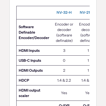
N
NV-32-H
NV-21-HU
Encoder or
Encoder or
Software
decoder
decoder
E
Definable
(software
(software
Encoder/Decoder
definable)
definable)
HDMI Inputs
3
1
USB-C Inputs
0
1
HDMI Outputs
2
1
HDCP
1.4 & 2.2
1.4 & 2.3
1
HDMI output
Yes
Yes
scaler
Q-SYS
Q-SYS