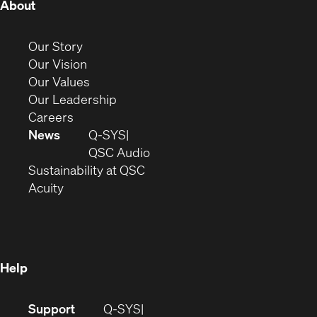
(Opens
About
in
new
(Opens
Our Story
window)
in
(Opens
Our Vision
new
in
(Opens
Our Values
window)
new
in
(Opens
Our Leadership
(Opens
window)
new
in
Careers
in
window)
new
News
Q-SYS
new
window)
(Opens
QSC Audio
window)
(Opens
in
Sustainability at QSC
(Opens
in
new
Acuity
in
new
window)
new
window)
window)
Help
(Opens
Support
Q-SYS