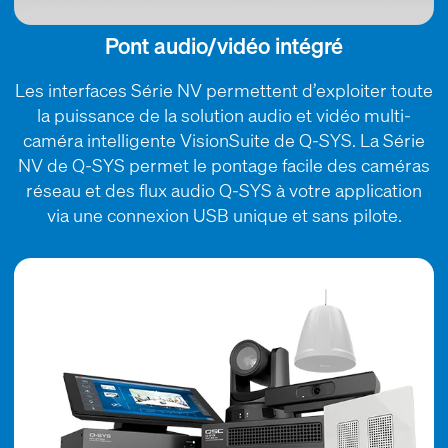
Pont audio/vidéo intégré
Les interfaces Série NV permettent d’exploiter toute
la puissance de la solution audio et vidéo multi-
caméra intelligente VisionSuite de Q-SYS. La Série
NV de Q-SYS permet le pontage facile des caméras
réseau et des flux audio Q-SYS à votre application
via une connexion USB unique et sans pilote.