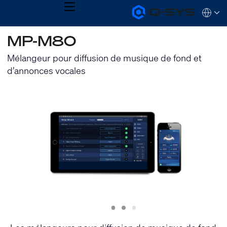
MENU
Q-
Languag
SYS
Audio
QSYS.com (English)
MP-M80
Products
India (English)
Homepage
Deutsch
Mélangeur pour diffusion de musique de fond et
Español
d’annonces vocales
Français
日本語
한국어
Slide
Slide
Slide
1
2
3