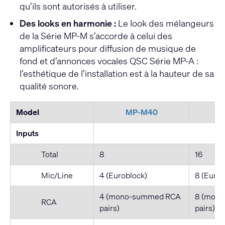
qu’ils sont autorisés à utiliser.
Des looks en harmonie :
Le look des mélangeurs
de la Série MP-M s’accorde à celui des
amplificateurs pour diffusion de musique de
fond et d’annonces vocales QSC Série
MP-A
:
l’esthétique de l’installation est à la hauteur de sa
qualité sonore.
Model
MP-M40
Inputs
Total
8
16
Mic/Line
4 (Euroblock)
8 (Eurob
4 (mono-summed RCA
8 (mon
RCA
pairs)
pairs)