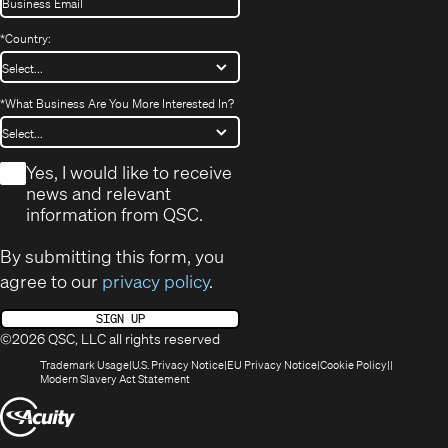
*
Country:
*
What Business Are You More Interested In?
*
Yes, I would like to receive
news and relevant
information from QSC.
By submitting this form, you
agree to our
privacy policy
.
SIGN UP
©2026 QSC, LLC all rights reserved
(Opens
(Opens
(Opens
(Opens
Trademark Usage
U.S. Privacy Notice
EU Privacy Notice
Cookie Policy
in
(Opens
in
in
in
Modern Slavery Act Statement
new
in
new
new
new
(Opens
window)
new
window)
window)
window)
window)
in
new