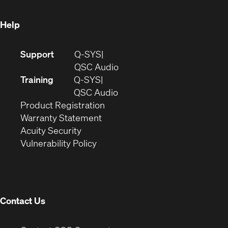
window)
Help
(Opens
Support
Q-SYS
in
(Opens
QSC Audio
new
in
Training
Q-SYS
window)
(Opens
new
QSC Audio
(Opens
in
window)
Product Registration
(Opens
in
new
Warranty Statement
in
new
window)
Acuity Security
(Opens
new
window)
Vulnerability Policy
in
window)
new
window)
Contact Us