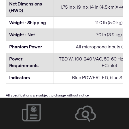
Net Dimensions
1.75 in x 19 in x 14 in (4.5 cm X 48
(HWD)
Weight - Shipping
11.0 lb (5.0 kg)
Weight - Net
7.0 lb (3.2 kg)
Phantom Power
All microphone inputs (+12
Power
TBD W, 100-240 VAC, 50-60 Hz, un
Requirements
IEC inlet
Indicators
Blue POWER LED, blue ST
All specifications are subject to change without notice