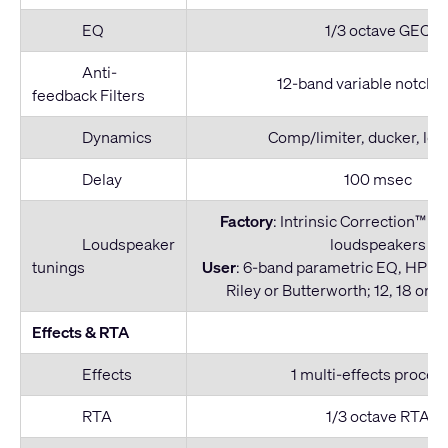
EQ
1/3 octave GEQ
Anti-
12-band variable notch fi
feedback Filters
Dynamics
Comp/limiter, ducker, lo
Delay
100 msec
Factory
: Intrinsic Correction™ v
Loudspeaker
loudspeakers
tunings
User
: 6-band parametric EQ, HPF &
Riley or Butterworth; 12, 18 or 
Effects & RTA
Effects
1 multi-effects proces
RTA
1/3 octave RTA