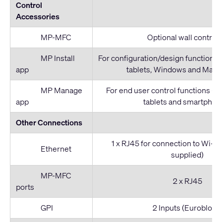
Control
Accessories
MP-MFC
Optional wall controll
MP Install
For configuration/design functions 
app
tablets, Windows and Mac 
MP Manage
For end user control functions (f
app
tablets and smartphon
Other Connections
1 x RJ45 for connection to Wi-Fi
Ethernet
supplied)
MP-MFC
2 x RJ45
ports
GPI
2 Inputs (Euroblock