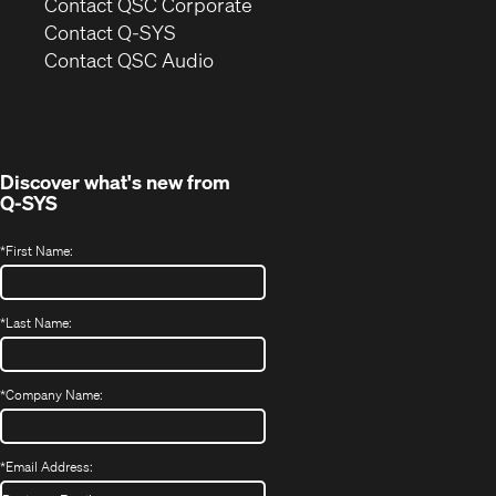
(Opens
Contact QSC Corporate
in
Contact Q-SYS
(Opens
new
Contact QSC Audio
in
window)
new
window)
Discover what's new from
Q-SYS
*
First Name:
*
Last Name:
*
Company Name:
*
Email Address: