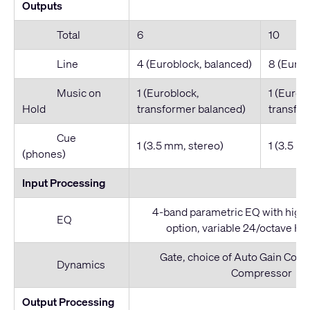
Outputs
Total
6
10
Line
4 (Euroblock, balanced)
8 (Eurob
Music on
1 (Euroblock,
1 (Eurob
Hold
transformer balanced)
transfor
Cue
1 (3.5 mm, stereo)
1 (3.5 m
(phones)
Input Processing
4-band parametric EQ with high
EQ
option, variable 24/octave H
Gate, choice of Auto Gain Contr
Dynamics
Compressor
Output Processing