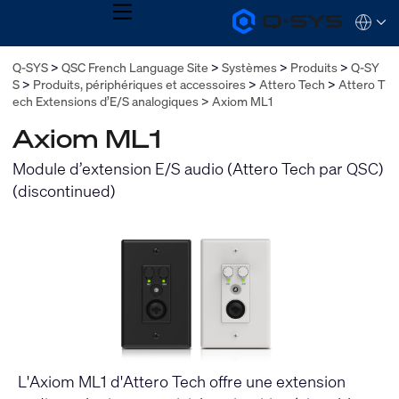
MENU
Q-
Languag
SYS
Audio
QSYS.com (English)
Q-SYS
QSC French Language Site
Systèmes
Produits
Q-SY
Products
India (English)
Homepage
S
Produits, périphériques et accessoires
Attero Tech
Attero T
Deutsch
ech Extensions d’E/S analogiques
Axiom ML1
Español
Français
Axiom ML1
日本語
Module d’extension E/S audio (Attero Tech par QSC)
한국어
(discontinued)
L'Axiom ML1 d'Attero Tech offre une extension