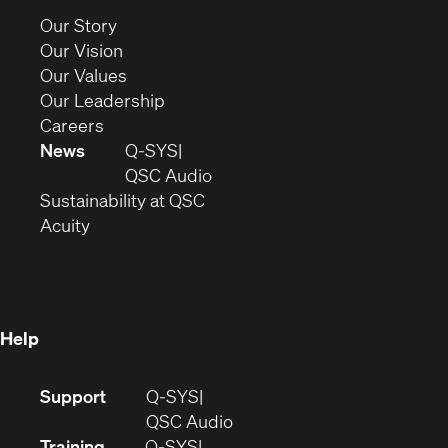
new
(Opens
Our Story
window)
in
(Opens
Our Vision
new
in
(Opens
Our Values
window)
new
in
(Opens
Our Leadership
(Opens
window)
new
in
Careers
in
window)
new
News
Q-SYS
new
window)
(Opens
QSC Audio
window)
(Opens
in
Sustainability at QSC
(Opens
in
new
Acuity
in
new
window)
new
window)
window)
Help
(Opens
Support
Q-SYS
in
(Opens
QSC Audio
new
in
Training
Q-SYS