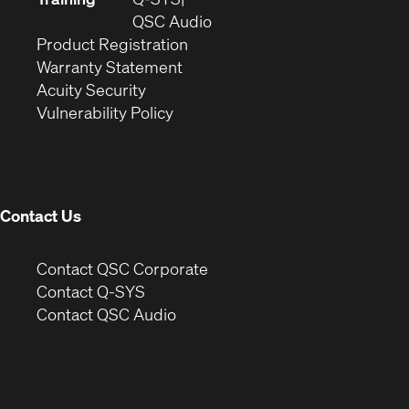
window)
(Opens
new
QSC Audio
(Opens
in
window)
Product Registration
(Opens
in
new
Warranty Statement
in
new
window)
Acuity Security
(Opens
new
window)
Vulnerability Policy
in
window)
new
window)
Contact Us
(Opens
Contact QSC Corporate
in
Contact Q-SYS
(Opens
new
Contact QSC Audio
in
window)
new
window)