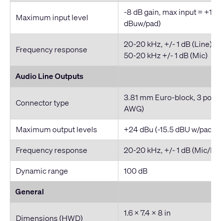
-8 dB gain, max input = +16
Maximum input level
dBuw/pad)
20-20 kHz, +/- 1 dB (Line),
Frequency response
50-20 kHz +/- 1 dB (Mic)
Audio Line Outputs
3.81 mm Euro-block, 3 posit
Connector type
AWG)
Maximum output levels
+24 dBu (-15.5 dBU w/pad)
Frequency response
20-20 kHz, +/- 1 dB (Mic/Lin
Dynamic range
100 dB
General
1.6 x 7.4 x 8 in
Dimensions (HWD)