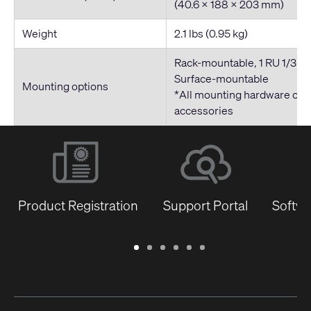
(40.6 x 188 x 203 mm)
Weight
2.1 lbs (0.95 kg)
Rack-mountable, 1 RU 1/3-ra
Surface-mountable
Mounting options
*All mounting hardware off
accessories
Product Registration
Support Portal
Softwa
Warranty
Support
Software
Training
Document
Q-
/
Portal
&
Library
SYS
Registration
Firmware
Communities
for