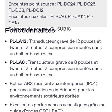
Enceintes point source : PL-DC24, PL-DC26,
PL-DC8, PL-DC12
Enceintes coaxiales : PL-CA6, PL-CA12, PL-
CA15
Caissons de graves : PL-SUB18
Fonctionnalités
PL-LA12 :
Transducteur grave de 12 pouces et
tweeter à moteur à compression montés dans
un boîtier bass-reflex
PL-LA8 :
Transducteur grave de 8 pouces et
tweeter à moteur à compression montés dans
un boîtier bass-reflex
Boîtier ABS résistant aux intempéries (IP54)
pour une utilisation en intérieur et pour les
environnements extérieurs abrités
Excellentes performances acoustiques grâce au
guide d’ondes QSC LEAF™