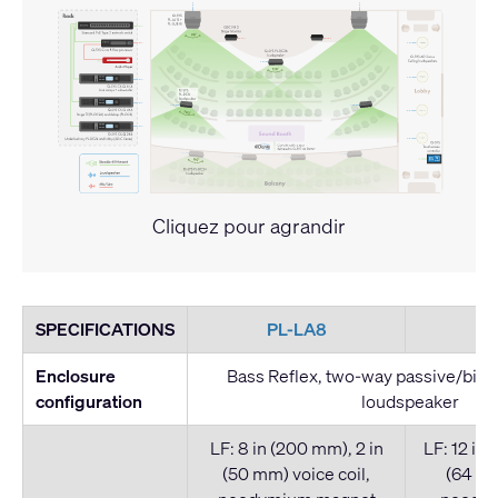
Cliquez pour agrandir
SPECIFICATIONS
PL-LA8
P
Enclosure
Bass Reflex, two-way passive/bi-am
configuration
loudspeaker
LF: 8 in (200 mm), 2 in
LF: 12 in 
(50 mm) voice coil,
(64 mm