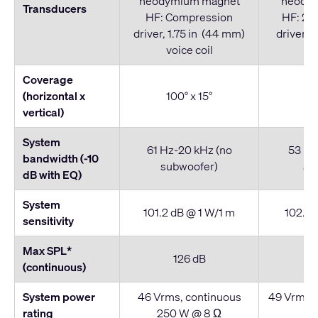
neodymium magnet
neody
Transducers
HF: Compression
HF: 2x
driver, 1.75 in (44 mm)
driver, 
voice coil
vo
Coverage
(horizontal x
100° x 15°
9
vertical)
System
61 Hz-20 kHz (no
53 Hz
bandwidth (-10
subwoofer)
su
dB with EQ)
System
101.2 dB @ 1 W/1 m
102.3 
sensitivity
Max SPL*
126 dB
(continuous)
System power
46 Vrms, continuous
49 Vrms, 
rating
250 W @ 8 Ω
W