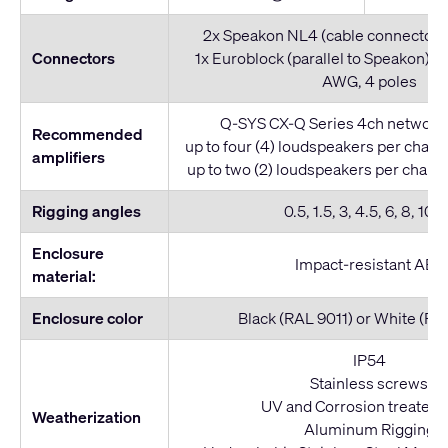
2x Speakon NL4 (cable connector n
Connectors
1x Euroblock (parallel to Speakon): S
AWG, 4 poles
Q-SYS CX-Q Series 4ch network 
Recommended
up to four (4) loudspeakers per chan
amplifiers
up to two (2) loudspeakers per chan
Rigging angles
0.5, 1.5, 3, 4.5, 6, 8, 10, 
Enclosure
Impact-resistant ABS
material:
Enclosure color
Black (RAL 9011) or White (R
IP54
Stainless screws
UV and Corrosion treated g
Weatherization
Aluminum Rigging