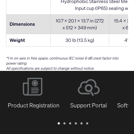
Hydrophobic Stainless Steel Mesh 
Input cup (IP65) sealing with
10.7 x 20.1 x 13.7 in (272
15.4 x 24.
Dimensions
x 512 x 349 mm)
x 620
Weight
30 lb (13.5 kg)
47 lb
*1 m on-axis in free space; continuous IEC noise 6 dB crest factor into
power rating
All specifications are subject to change without notice.
Product Registration
Support Portal
Softwa
Warranty
Support
Software
Training
Document
Q-
/
Portal
&
Library
SYS