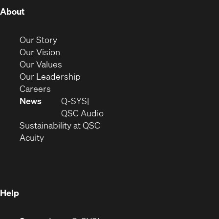
(Opens
About
in
new
(Opens
Our Story
window)
in
(Opens
Our Vision
new
in
(Opens
Our Values
window)
new
in
(Opens
Our Leadership
(Opens
window)
new
in
Careers
in
window)
new
News
Q-SYS
new
window)
(Opens
QSC Audio
window)
(Opens
in
Sustainability at QSC
(Opens
in
new
Acuity
in
new
window)
new
window)
window)
Help