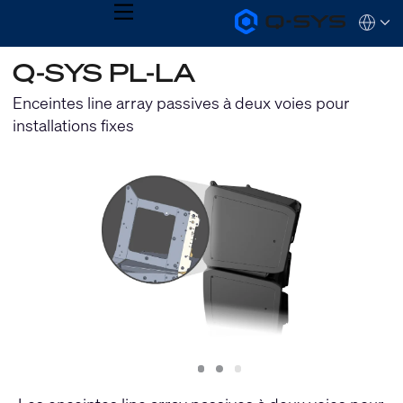
MENU
Q-
Languag
SYS
Audio
QSYS.com (English)
Q-SYS PL-LA
Products
India (English)
Homepage
Deutsch
Enceintes line array passives à deux voies pour
Español
installations fixes
Français
日本語
한국어
Slide
Slide
Slide
1
2
3