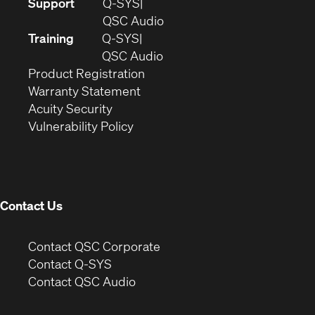
(Opens
Support
Q-SYS
in
(Opens
QSC Audio
new
in
Training
Q-SYS
window)
(Opens
new
QSC Audio
(Opens
in
window)
Product Registration
(Opens
in
new
Warranty Statement
in
new
window)
Acuity Security
(Opens
new
window)
Vulnerability Policy
in
window)
new
window)
Contact Us
(Opens
Contact QSC Corporate
in
Contact Q-SYS
(Opens
new
Contact QSC Audio
in
window)