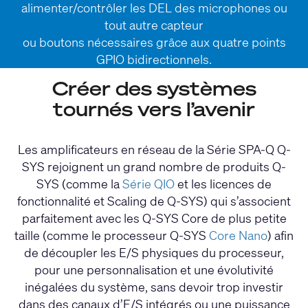
alimenter/contrôler les DEL des microphones ou
tout autre capteur
ou boutons nécessaires grâce aux quatre points
GPIO bidirectionnels.
Créer des systèmes
tournés vers l’avenir
Les amplificateurs en réseau de la Série SPA-Q Q-
SYS rejoignent un grand nombre de produits Q-
SYS (comme la
Série QIO
et les licences de
fonctionnalité et Scaling de Q-SYS) qui s’associent
parfaitement avec les Q-SYS Core de plus petite
taille (comme le processeur Q-SYS
Core Nano
) afin
de découpler les E/S physiques du processeur,
pour une personnalisation et une évolutivité
inégalées du système, sans devoir trop investir
dans des canaux d’E/S intégrés ou une puissance