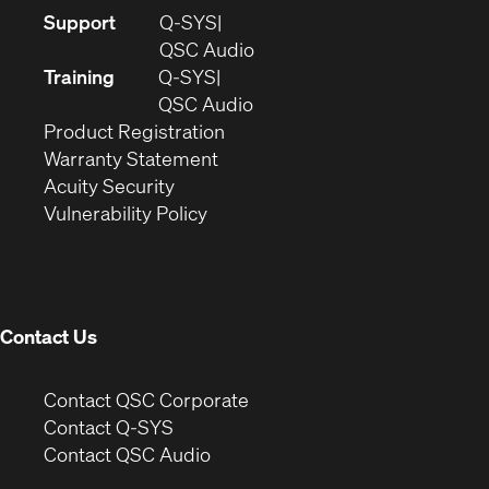
(Opens
Support
Q-SYS
in
(Opens
QSC Audio
new
in
Training
Q-SYS
window)
(Opens
new
QSC Audio
(Opens
in
window)
Product Registration
(Opens
in
new
Warranty Statement
in
new
window)
Acuity Security
(Opens
new
window)
Vulnerability Policy
in
window)
new
window)
Contact Us
(Opens
Contact QSC Corporate
in
Contact Q-SYS
(Opens
new
Contact QSC Audio
in
window)