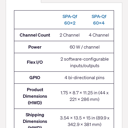
SPA-
SPA-Qf
SPA-Qf
Q
60x2
60x4
Series
Channel Count
2 Channel
4 Channel
Power
60 W / channel
2 software-configurable
Flex I/O
inputs/outputs
GPIO
4 bi-directional pins
Product
1.75 x 8.7 x 11.25 in (44 x
Dimensions
221 x 286 mm)
(HWD)
Shipping
3.54 x 13.5 x 15 in (89.9 x
Dimensions
342.9 x 381 mm)
(HWD)