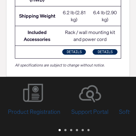
6.2 lb (2.81
6.4 lb (2.90
Shipping Weight
kg)
kg)
Included
Rack / wall mounting kit
Accessories
and power cord
DETAILS
DETAILS
All specifications are subject to change without notice.
Product Registration
Support Portal
Softwa
Warranty
Support
Software
Training
Document
Q-