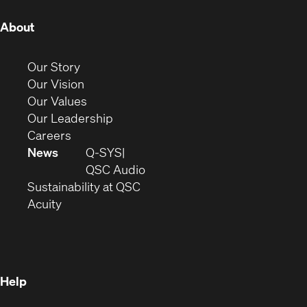
(Opens
About
in
new
(Opens
Our Story
window)
in
(Opens
Our Vision
new
in
(Opens
Our Values
window)
new
in
(Opens
Our Leadership
(Opens
window)
new
in
Careers
in
window)
new
News
Q-SYS
new
window)
(Opens
QSC Audio
window)
(Opens
in
Sustainability at QSC
(Opens
in
new
Acuity
in
new
window)
new
window)
window)
Help