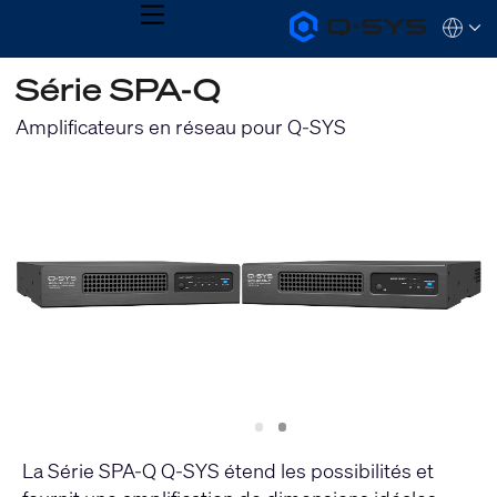
MENU
Q-
Languag
SYS
Audio
QSYS.com (English)
Série SPA-Q
Products
India (English)
Homepage
Deutsch
Amplificateurs en réseau pour Q-SYS
Español
Français
日本語
한국어
Slide
Slide
1
2
La Série SPA-Q Q-SYS étend les possibilités et