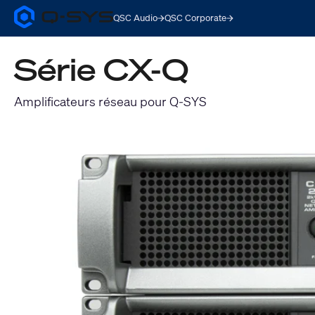
QSC Audio
QSC Corporate
Q-
SYS
Audio
Série CX-Q
Products
Homepage
Amplificateurs réseau pour Q-SYS