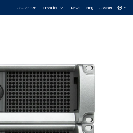
Open Produits
QSC en bref
Produits
News
Blog
Contact
Language
QSYS.com (English)
India (English)
Deutsch
Español
Français
日本語
한국어