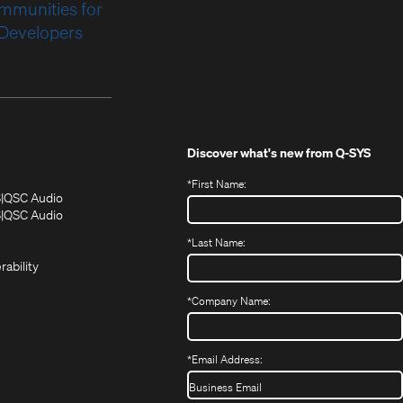
mmunities for
Developers
Discover what's new from
Q-SYS
*
First Name:
(Opens
(Opens
S
QSC Audio
in
in
(Opens
S
QSC Audio
(Opens
new
new
in
*
Last Name:
(Opens
in
window)
window)
new
in
new
window)
rability
new
window)
window)
*
Company Name:
*
Email Address: