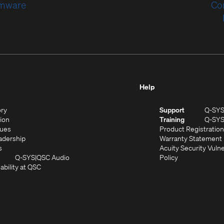
rmware
Co
Help
(Opens
ory
Support
Q-SY
in
(Opens
sion
Training
Q-SY
)
new
in
(Opens
lues
Product Registration
window)
new
in
(Opens
adership
Warranty Statement
(Opens
window)
new
in
s
Acuity Security Vulne
in
window)
new
(Opens
(Opens
Q-SYS
QSC Audio
Policy
new
window)
(Opens
in
in
ability at QSC
(Opens
window)
in
new
new
n
new
window)
window)
new
window)
window)