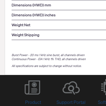
Dimensions (HWD) mm
Dimensions (HWD) inches
Weight Net
Weight Shipping
Burst Power - 20 ms 1 kHz sine burst, all channels driven
Continuous Power - EIA 1 kHz 1% THD, all channels driven
All specifications are subject to change without notice.
Product
Support Portal
Sof