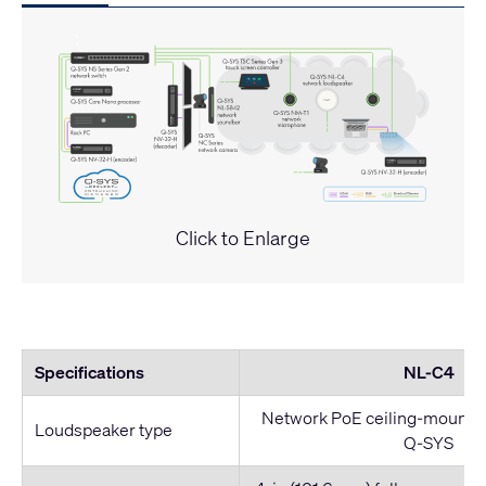
Click to Enlarge
Specifications
NL-C4
Network PoE ceiling-mount l
Loudspeaker type
Q-SYS