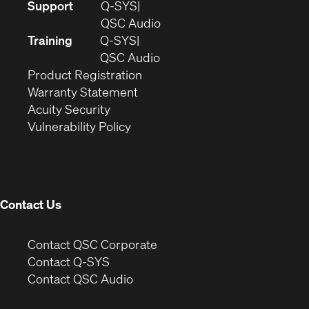
(Opens
Support
Q-SYS
in
(Opens
QSC Audio
new
in
Training
Q-SYS
window)
(Opens
new
QSC Audio
(Opens
in
window)
Product Registration
(Opens
in
new
Warranty Statement
in
new
window)
Acuity Security
(Opens
new
window)
Vulnerability Policy
in
window)
new
window)
Contact Us
(Opens
Contact QSC Corporate
in
Contact Q-SYS
(Opens
new
Contact QSC Audio
in
window)