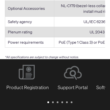
NL-C179 (bezel-less collar)
Optional Accessories
install mud ring
Safety agency
UL/IEC 62368-
Plenum rating
UL 2043
Power requirements
PoE (Type 1 Class 3) or PoE+ (
*All specifications are subject to change without notice.
Product Registration
Support Portal
Softwa
Warranty
Support
Software
Training
Document
Q-