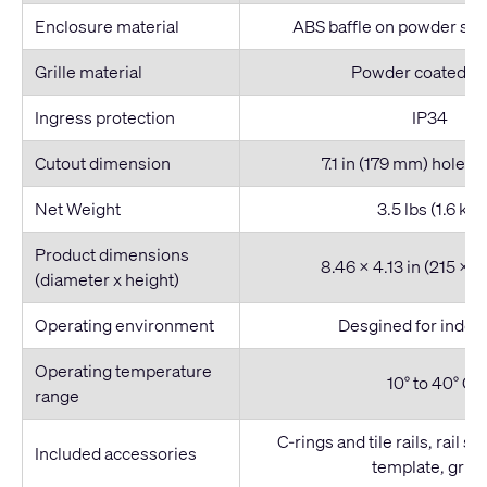
Enclosure material
ABS baffle on powder ste
Grille material
Powder coated st
Ingress protection
IP34
Cutout dimension
7.1 in (179 mm) hole d
Net Weight
3.5 lbs (1.6 kg)
Product dimensions
8.46 x 4.13 in (215 x 
(diameter x height)
Operating environment
Desgined for indoo
Operating temperature
10° to 40° C
range
C-rings and tile rails, rail s
Included accessories
template, grille