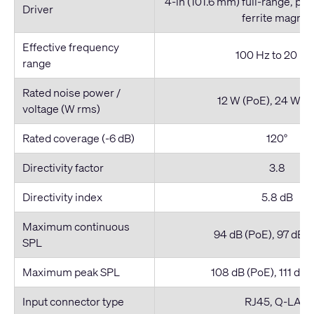
4-in (101.6 mm) full-range, pa
Driver
ferrite magnet
Effective frequency
100 Hz to 20 kH
range
Rated noise power /
12 W (PoE), 24 W (
voltage (W rms)
Rated coverage (-6 dB)
120°
Directivity factor
3.8
Directivity index
5.8 dB
Maximum continuous
94 dB (PoE), 97 dB 
SPL
Maximum peak SPL
108 dB (PoE), 111 dB 
Input connector type
RJ45, Q-LAN