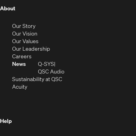
(Opens
About
in
new
(Opens
Our Story
window)
in
(Opens
Our Vision
new
in
(Opens
Our Values
window)
new
in
(Opens
Our Leadership
(Opens
window)
new
in
Careers
in
window)
new
News
Q-SYS
new
window)
(Opens
QSC Audio
window)
(Opens
in
Sustainability at QSC
(Opens
in
new
Acuity
in
new
window)
new
window)
window)
Help