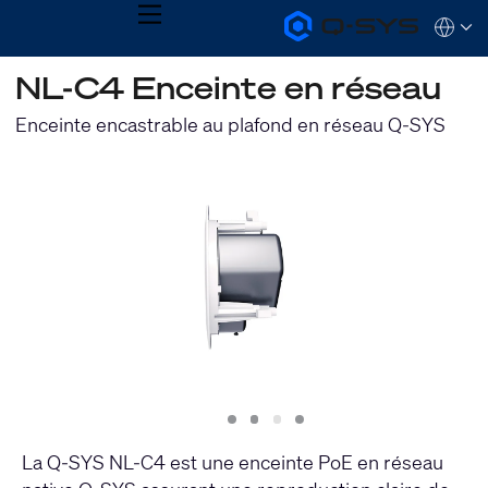
MENU
Q-
Languag
SYS
Audio
QSYS.com (English)
NL-C4 Enceinte en réseau
Products
India (English)
Homepage
Deutsch
Enceinte encastrable au plafond en réseau Q-SYS
Español
Français
日本語
한국어
Slide
Slide
Slide
Slide
1
2
3
4
La Q-SYS NL-C4 est une enceinte PoE en réseau