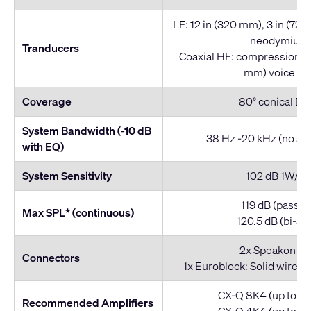
LF: 12 in (320 mm), 3 in (72.
neodymium
Tranducers
Coaxial HF: compression dri
mm) voice coi
Coverage
80° conical D
System Bandwidth (-10 dB
38 Hz -20 kHz (no su
with EQ)
System Sensitivity
102 dB 1W/1
119 dB (passiv
Max SPL* (continuous)
120.5 dB (bi-a
2x Speakon N
Connectors
1x Euroblock: Solid wire 8
CX-Q 8K4 (up to 2 
Recommended Amplifiers