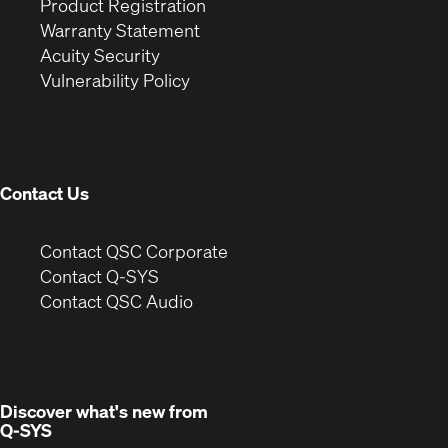
(Opens
in
window)
Product Registration
(Opens
in
new
Warranty Statement
in
new
window)
Acuity Security
(Opens
new
window)
Vulnerability Policy
in
window)
new
window)
Contact Us
(Opens
Contact QSC Corporate
in
Contact Q-SYS
(Opens
new
Contact QSC Audio
in
window)
new
window)
Discover what's new from
Q-SYS