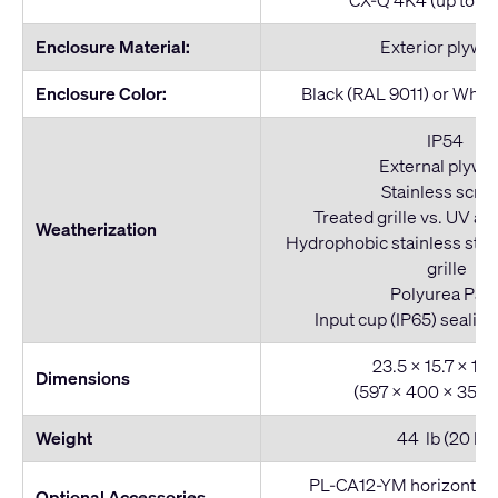
CX-Q 4K4 (up to 1 
Enclosure Material:
Exterior plywo
Enclosure Color:
Black (RAL 9011) or Whit
IP54
External plywo
Stainless scre
Treated grille vs. UV an
Weatherization
Hydrophobic stainless ste
grille
Polyurea Pain
Input cup (IP65) sealing
23.5 x 15.7 x 13.
Dimensions
(597 x 400 x 350
Weight
44 lb (20 kg)
PL-CA12-YM horizontal
Optional Accessories