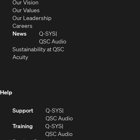
in
(Opens
Our Vision
new
in
(Opens
Our Values
window)
new
in
(Opens
Our Leadership
(Opens
window)
new
in
Careers
in
window)
new
News
Q-SYS
new
window)
(Opens
QSC Audio
window)
(Opens
in
Sustainability at QSC
(Opens
in
new
Acuity
in
new
window)
new
window)
window)
Help
(Opens
Support
Q-SYS
in
(Opens
QSC Audio
new
in
Training
Q-SYS
window)
(Opens
new
QSC Audio