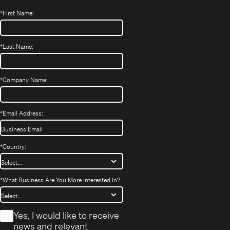
*
First Name:
*
Last Name:
*
Company Name:
*
Email Address:
*
Country:
*
What Business Are You More Interested In?
*
Yes, I would like to receive
news and relevant