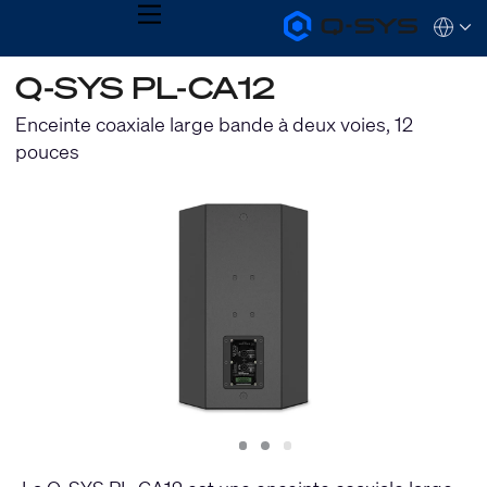
MENU
Q-
Languag
SYS
Audio
QSYS.com (English)
Q-SYS PL-CA12
Products
India (English)
Homepage
Deutsch
Enceinte coaxiale large bande à deux voies, 12
Español
pouces
Français
日本語
한국어
Slide
Slide
Slide
1
2
3