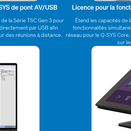
Q-SYS de pont AV/USB
Licence pour la fon
u de la Série TSC Gen 3 pour
Étend les capacités de 
 directement par USB afin
fonctionnalités simultan
ur des réunions à distance.
réseau pour le Q-SYS Core, e
sur le