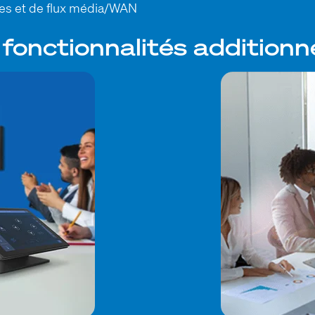
ues et de flux média/WAN
 fonctionnalités additionn