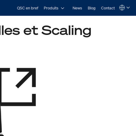
Open Produits
QSC en bref
Produits
News
Blog
Contact
Language
QSYS.com (English)
India (English)
les et Scaling
Deutsch
Español
Français
日本語
한국어