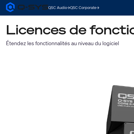
QSC Audio
QSC Corporate
Q-
SYS
Audio
Licences de fonctio
Products
Homepage
Étendez les fonctionnalités au niveau du logiciel