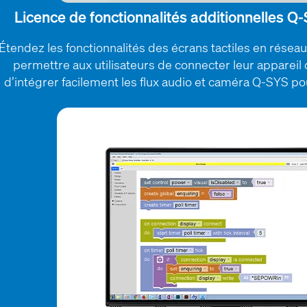
Licence de fonctionnalités additionnelles 
Étendez les fonctionnalités des écrans tactiles en résea
permettre aux utilisateurs de connecter leur appareil
d’intégrer facilement les flux audio et caméra Q-SYS po