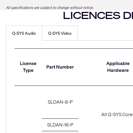
All specifications are subject to change without notice.
LICENCES DE FON
Q-SYS Audio
Q-SYS Video
Q-
SYS
License
Applicable
Part Number
Type
Hardware
Audio
SLDAN-8-P
All Q-SYS Core
SLDAN-16-P