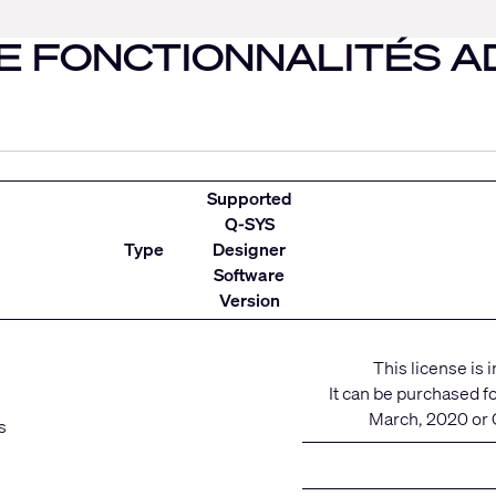
CTIONNALITÉS ADDI
Supported
Q-SYS
Type
Designer
Software
Version
This license is
It can be purchased fo
March, 2020 or C
s