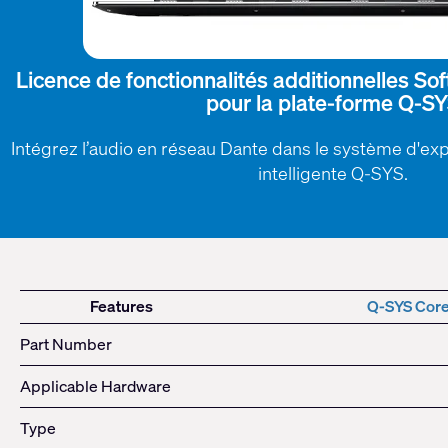
Licence de fonctionnalités additionnelles 
pour la plate-forme Q-S
Intégrez l’audio en réseau Dante dans le système d'exp
intelligente Q-SYS.
LIC
Features
Q-SYS Core
Part Number
Applicable Hardware
Type