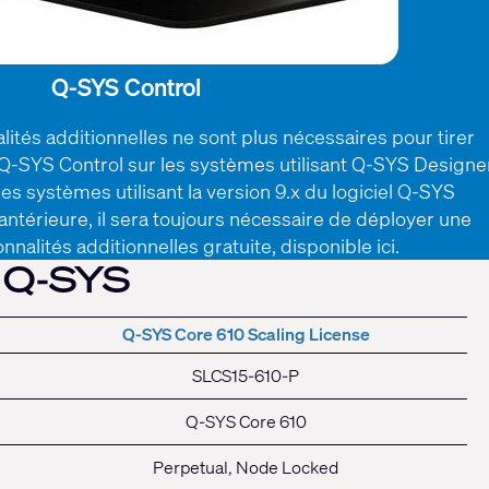
Q-SYS Control
lités additionnelles ne sont plus nécessaires pour tirer
e Q-SYS Control sur les systèmes utilisant Q-SYS Designe
les systèmes utilisant la version 9.x du logiciel Q-SYS
ntérieure, il sera toujours nécessaire de déployer une
onnalités additionnelles gratuite,
disponible ici
.
-SYS
Q-SYS Core 610 Scaling License
SLCS15-610-P
Q-SYS Core 610
Perpetual, Node Locked