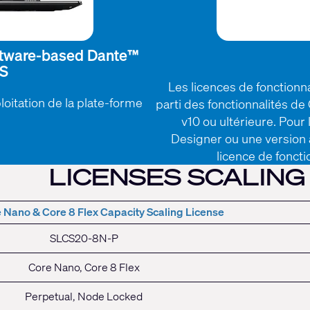
Software-based Dante™
YS
Les licences de fonctionna
loitation de la plate-forme
parti des fonctionnalités d
v10 ou ultérieure. Pour 
Designer ou une version a
licence de foncti
ENSES SCALING Q
 Nano & Core 8 Flex Capacity Scaling License
SLCS20-8N-P
Core Nano, Core 8 Flex
Perpetual, Node Locked