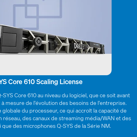
YS Core 610 Scaling License
-SYS Core 610 au niveau du logiciel, que ce soit avant
 et à mesure de l'évolution des besoins de l'entreprise.
globale du processeur, ce qui accroît la capacité de
n réseau, des canaux de streaming média/WAN et des
i que des microphones Q-SYS de la Série NM.