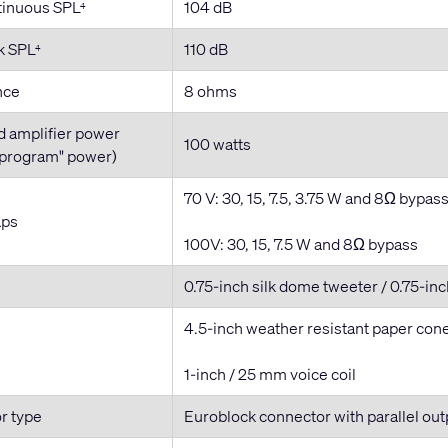
inuous SPL
104 dB
4
k SPL
110 dB
4
nce
8 ohms
amplifier power
100 watts
"program" power)
70 V: 30, 15, 7.5, 3.75 W and 8Ω bypas
aps
100V: 30, 15, 7.5 W and 8Ω bypass
0.75-inch silk dome tweeter / 0.75-inc
4.5-inch weather resistant paper con
1-inch / 25 mm voice coil
r type
Euroblock connector with parallel out