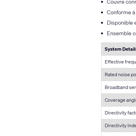
Couvre conn
Conforme à l
Disponible 
Ensemble co
System Detail
Effective freq
Rated noise po
Broadband sens
Coverage angle
Directivity fact
Directivity Ind