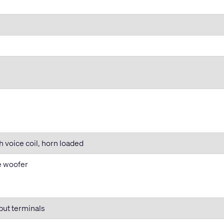
s
h voice coil, horn loaded
e woofer
put terminals