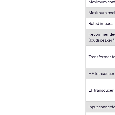
Maximum cont
Maximum pea
Rated impeda
Recommended 
(loudspeaker 
Transformer t
HF transducer
LF transducer
Input connecto