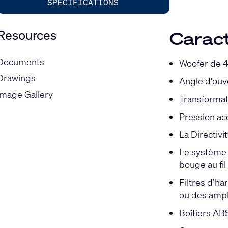
SPECIFICATIONS
Resources
Caract
Documents
Woofer de 4
Drawings
Angle d'ouv
Image Gallery
Transformat
Pression ac
La Directivi
Le système X
bouge au fi
Filtres d’h
ou des ampl
Boîtiers ABS