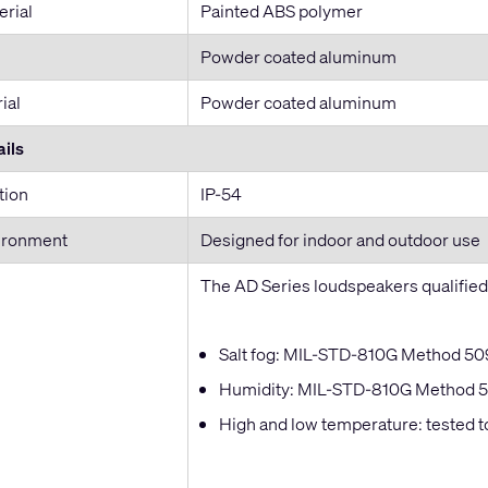
erial
Painted ABS polymer
Powder coated aluminum
ial
Powder coated aluminum
ils
tion
IP-54
ironment
Designed for indoor and outdoor use
The AD Series loudspeakers qualified 
Salt fog: MIL-STD-810G Method 509.
Humidity: MIL-STD-810G Method 507.
High and low temperature: tested t