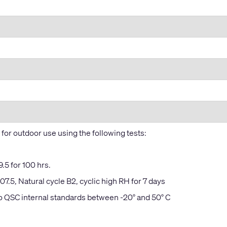
for outdoor use using the following tests:
5 for 100 hrs.
5, Natural cycle B2, cyclic high RH for 7 days
o QSC internal standards between -20° and 50° C