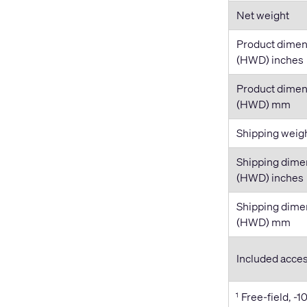
Net weight
Product dimen
(HWD) inches
Product dimen
(HWD) mm
Shipping weig
Shipping dime
(HWD) inches
Shipping dime
(HWD) mm
Included acce
Free-field, -1
1