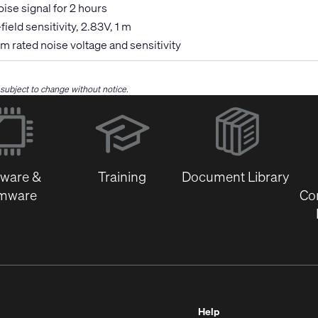
ise signal for 2 hours
field sensitivity, 2.83V, 1 m
m rated noise voltage and sensitivity
e subject to change without notice.
(Opens
in
new
window)
tware &
Training
Document Library
rmware
Co
Help