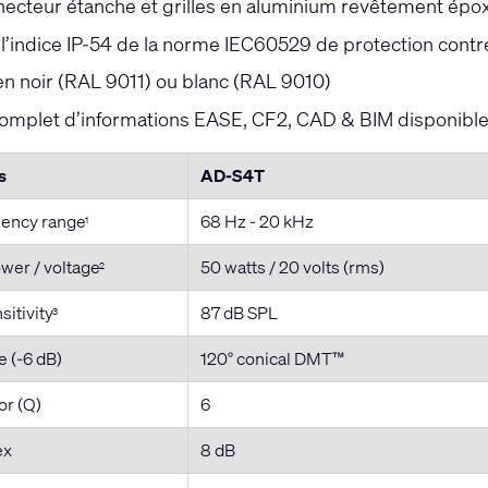
ecteur étanche et grilles en aluminium revêtement époxy
’indice IP-54 de la norme IEC60529 de protection contre 
en noir (RAL 9011) ou blanc (RAL 9010)
mplet d’informations EASE, CF2, CAD & BIM disponible 
s
AD-S4T
uency range
68 Hz - 20 kHz
1
wer / voltage
50 watts / 20 volts (rms)
2
itivity
87 dB SPL
3
 (-6 dB)
120° conical DMT™
or (Q)
6
ex
8 dB