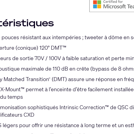
éristiques
 pouces résistant aux intempéries ; tweeter à dôme en s
erture (conique) 120° DMT™
eurs de sortie 70V / 100V à faible saturation et perte m
oustique maximale de 110 dB en crête (bypass de 8 ohm
ty Matched Transition
(DMT) assure une réponse en fréqu
®
-Mount™ permet à l’enceinte d’être facilement installée 
l du temps
armonisation sophistiqués Intrinsic Correction™ de QSC d
ificateurs CXD
 légers pour offrir une résistance à long terme et un es