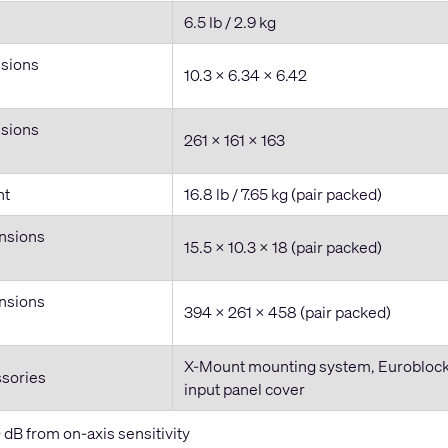
6.5 lb / 2.9 kg
sions
10.3 × 6.34 × 6.42
sions
261 × 161 × 163
ht
16.8 lb / 7.65 kg (pair packed)
nsions
15.5 × 10.3 × 18 (pair packed)
nsions
394 × 261 × 458 (pair packed)
X-Mount mounting system, Euroblock
ssories
input panel cover
0 dB from on-axis sensitivity