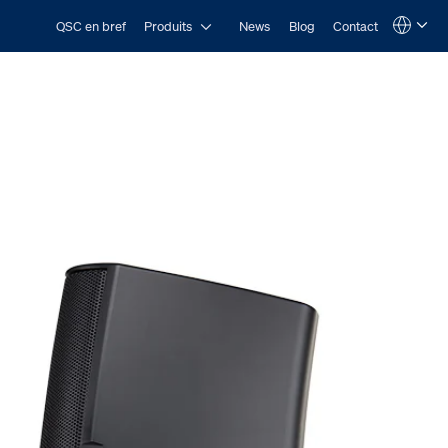
Open Produits
QSC en bref
Produits
News
Blog
Contact
Language
QSYS.com (English)
India (English)
Deutsch
Español
Français
日本語
한국어