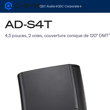
QSC Audio
QSC Corporate
Q-
SYS
Audio
AD-S4T
Products
Homepage
4,5 pouces, 2 voies, couverture conique de 120° DMT