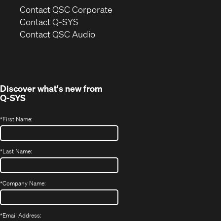
(Opens
Contact QSC Corporate
in
Contact Q-SYS
(Opens
new
Contact QSC Audio
in
window)
new
window)
Discover what's new from
Q-SYS
*
First Name:
*
Last Name:
*
Company Name:
*
Email Address: