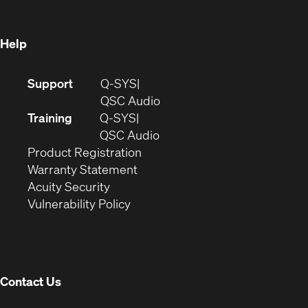
window)
Help
(Opens
Support
Q-SYS
in
(Opens
QSC Audio
new
in
Training
Q-SYS
window)
(Opens
new
QSC Audio
(Opens
in
window)
Product Registration
(Opens
in
new
Warranty Statement
in
new
window)
Acuity Security
(Opens
new
window)
Vulnerability Policy
in
window)
new
window)
Contact Us