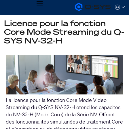
MENU
Q-
Languag
SYS
Audio
QSYS.com (English)
Licence pour la fonction
Products
India (English)
Homepage
Core Mode Streaming du Q-
Deutsch
Español
SYS NV-32-H
Français
日本語
한국어
La licence pour la fonction Core Mode Video
Streaming du Q-SYS NV-32-H étend les capacités
du NV-32-H (Mode Core) de la Série NV. Offrant
des fonctionnalités simultanées de traitement Core
et d’encodage ou de décodage vidéo en réseau,