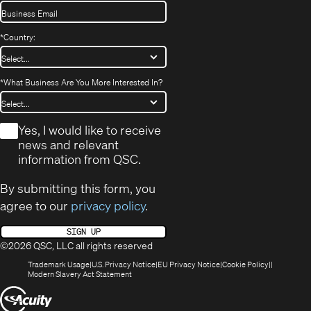
*
Country:
*
What Business Are You More Interested In?
*
Yes, I would like to receive
news and relevant
information from QSC.
By submitting this form, you
agree to our
privacy policy
.
SIGN UP
©2026 QSC, LLC all rights reserved
(Opens
(Opens
(Opens
(Opens
Trademark Usage
U.S. Privacy Notice
EU Privacy Notice
Cookie Policy
in
(Opens
in
in
in
Modern Slavery Act Statement
new
in
new
new
new
(Opens
window)
new
window)
window)
window)
window)
in