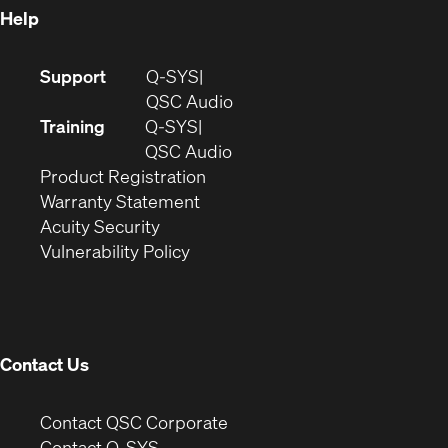
Help
(Opens
Support
Q-SYS
in
(Opens
QSC Audio
new
in
Training
Q-SYS
window)
(Opens
new
QSC Audio
(Opens
in
window)
Product Registration
(Opens
in
new
Warranty Statement
in
new
window)
Acuity Security
(Opens
new
window)
Vulnerability Policy
in
window)
new
window)
Contact Us
(Opens
Contact QSC Corporate
in
Contact Q-SYS