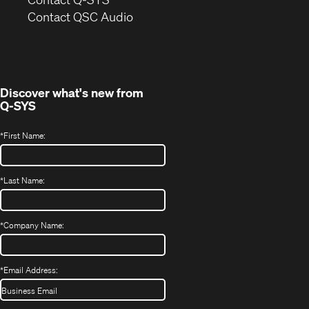
(Opens
new
Contact QSC Audio
in
window)
new
window)
Discover what's new from
Q-SYS
*
First Name:
*
Last Name:
*
Company Name:
*
Email Address: