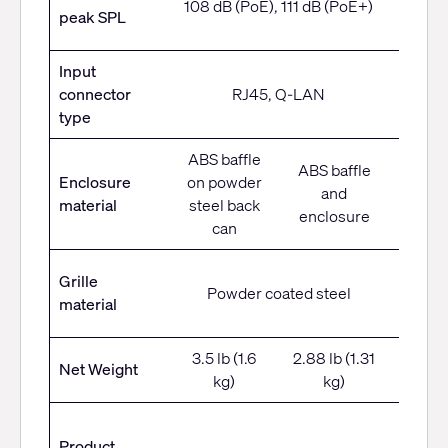
108 dB (PoE), 111 dB (PoE+)
(PoE),
peak SPL
dB (Po
Input
connector
RJ45, Q-LAN
RJ4
type
ABS baffle
ABS baffle
Enclosure
on powder
and
AB
material
steel back
enclosure
can
Powd
Grille
Powder coated steel
coat
material
stee
3.5 lb (1.6
2.88 lb (1.31
3.86 
Net Weight
kg)
kg)
(1.75 
20.4
Product
3.97