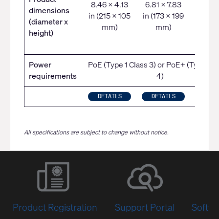
8.46 x 4.13
6.81 x 7.83
dimensions
2.87 
in (215 x 105
in (173 x 199
(diameter x
(518.
mm)
mm)
height)
101 x
mm
Power
PoE (Type 1 Class 3) or PoE+ (Type 2 C
requirements
4)
DETAILS
DETAILS
DETAI
All specifications are subject to change without notice.
Product Registration
Support Portal
Softwa