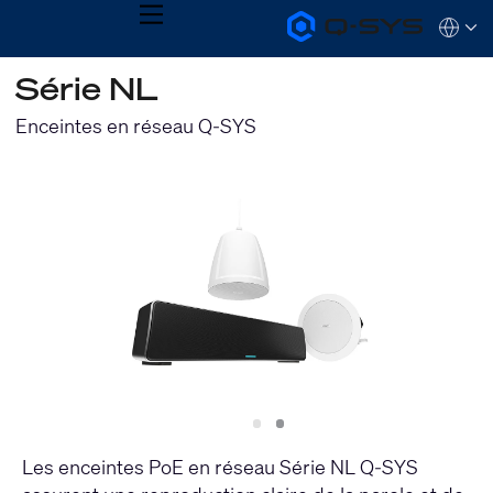
MENU
Q-
Languag
SYS
Audio
QSYS.com (English)
Série NL
Products
India (English)
Homepage
Deutsch
Enceintes en réseau Q-SYS
Español
Français
日本語
한국어
Slide
Slide
1
2
Les enceintes PoE en réseau Série NL Q-SYS