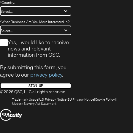
*
Country:
*
What Business Are You More Interested In?
*
Yes, I would like to receive
news and relevant
information from QSC.
By submitting this form, you
agree to our
privacy policy
.
SIGN UP
©2026 QSC, LLC all rights reserved
(Opens
(Opens
(Opens
(Opens
Trademark Usage
U.S. Privacy Notice
EU Privacy Notice
Cookie Policy
in
(Opens
in
in
in
Modern Slavery Act Statement
new
in
new
new
new
(Opens
window)
new
window)
window)
window)
window)
in
new
window)