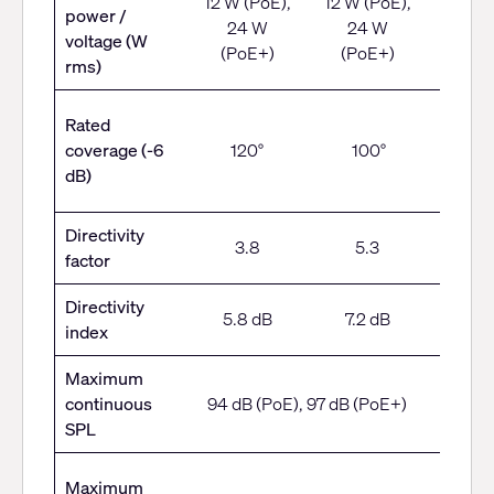
12 W (PoE),
12 W (PoE),
12 
power /
24 W
24 W
(PoE),
voltage (W
(PoE+)
(PoE+)
W (Po
rms)
150
Rated
horizon
coverage (-6
120°
100°
160
dB)
verti
Directivity
3.8
5.3
2.7
factor
Directivity
5.8 dB
7.2 dB
4.2 
index
Maximum
90 
continuous
94 dB (PoE), 97 dB (PoE+)
(PoE),
SPL
dB (Po
106 
Maximum