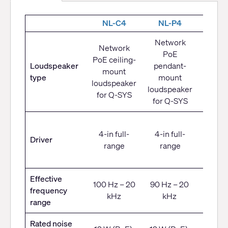
NL-C4
NL-P4
NL-S
Network
Network
PoE
Netw
PoE ceiling-
Loudspeaker
pendant-
Po
mount
type
mount
sound
loudspeaker
loudspeaker
for Q
for Q-SYS
for Q-SYS
3.5-
4-in full-
4-in full-
woofe
Driver
range
range
0.75-
twee
Effective
100 Hz – 20
90 Hz – 20
110 Hz 
frequency
kHz
kHz
kH
range
Rated noise