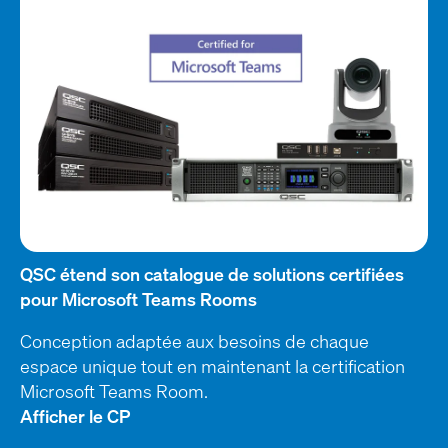
QSC étend son catalogue de solutions certifiées
pour Microsoft Teams Rooms
Conception adaptée aux besoins de chaque
espace unique tout en maintenant la certification
Microsoft Teams Room.
Afficher le CP