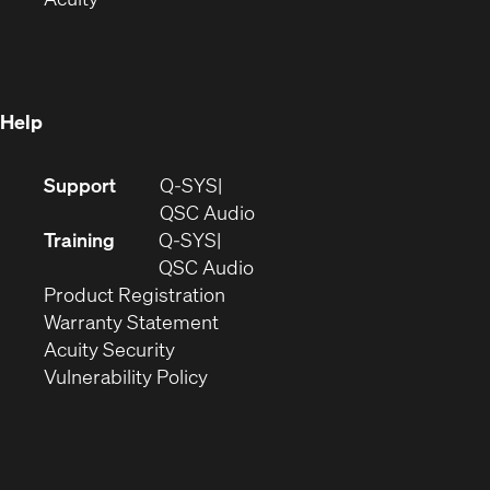
in
new
window)
new
window)
window)
Help
(Opens
Support
Q-SYS
in
(Opens
QSC Audio
new
in
Training
Q-SYS
window)
(Opens
new
QSC Audio
(Opens
in
window)
Product Registration
(Opens
in
new
Warranty Statement
in
new
window)
Acuity Security
(Opens
new
window)
Vulnerability Policy
in
window)
new
window)