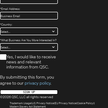
*
Email Address:
*
Country:
*
What Business Are You More Interested In?
*
Yes, I would like to receive
news and relevant
information from QSC.
By submitting this form, you
agree to our
privacy policy
.
SIGN UP
©2026 QSC, LLC all rights reserved
(Opens
(Opens
(Opens
(Opens
Trademark Usage
U.S. Privacy Notice
EU Privacy Notice
Cookie Policy
in
(Opens
in
in
in
Modern Slavery Act Statement