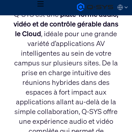
MENU
Q-
Languag
Q-SYS est une
plate-forme audio,
SYS
Audio
QSYS.com (English)
vidéo et de contrôle gérable dans
Products
India (English)
Homepage
Deutsch
le Cloud
, idéale pour une grande
Español
variété d’applications AV
Français
日本語
intelligentes au sein de votre
한국어
campus sur plusieurs sites. De la
prise en charge intuitive des
réunions hybrides dans des
espaces à fort impact aux
applications allant au-delà de la
simple collaboration, Q-SYS offre
une expérience audio et vidéo
complète qui permet de