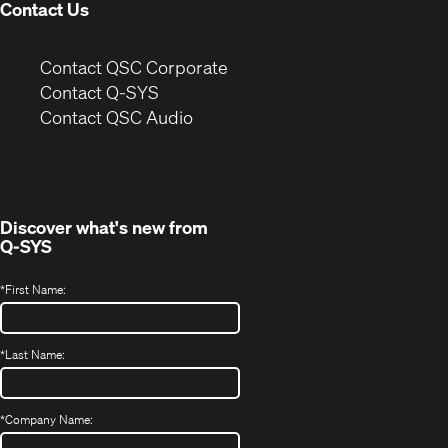
Contact Us
(Opens
Contact QSC Corporate
in
Contact Q-SYS
(Opens
new
Contact QSC Audio
in
window)
new
window)
Discover what's new from
Q-SYS
*
First Name:
*
Last Name:
*
Company Name: