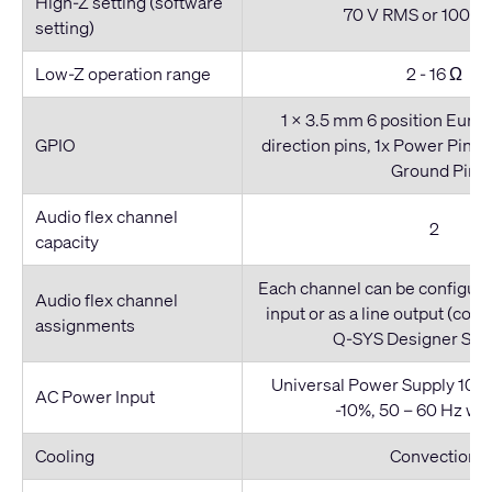
High-Z setting (software
70 V RMS or 100 V
setting)
Low-Z operation range
2 - 16 Ω
1 x 3.5 mm 6 position Euro (
GPIO
direction pins, 1x Power Pin (
Ground Pin
Audio flex channel
2
capacity
Each channel can be configured
Audio flex channel
input or as a line output (con
assignments
Q-SYS Designer Sof
Universal Power Supply 100 
AC Power Input
-10%, 50 – 60 Hz wi
Cooling
Convection