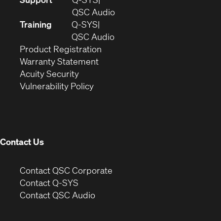
in
(Opens
QSC Audio
new
in
Training
Q-SYS
window)
(Opens
new
QSC Audio
(Opens
in
window)
Product Registration
(Opens
in
new
Warranty Statement
in
new
window)
Acuity Security
(Opens
new
window)
Vulnerability Policy
in
window)
new
window)
Contact Us
(Opens
Contact QSC Corporate
in
Contact Q-SYS
(Opens
new
Contact QSC Audio
in
window)
new