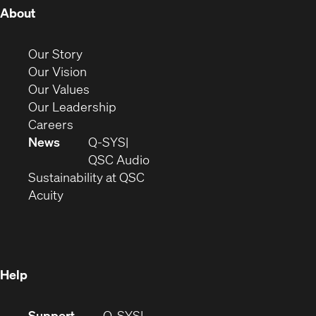
(Opens
About
in
new
(Opens
Our Story
window)
in
(Opens
Our Vision
new
in
(Opens
Our Values
window)
new
in
(Opens
Our Leadership
(Opens
window)
new
in
Careers
in
window)
new
News
Q-SYS
new
window)
(Opens
QSC Audio
window)
(Opens
in
Sustainability at QSC
(Opens
in
new
Acuity
in
new
window)
new
window)
window)
Help
(Opens
Support
Q-SYS