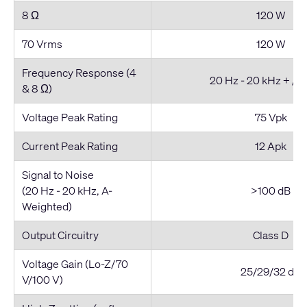
8 Ω
120 W
70 Vrms
120 W
Frequency Response (4
20 Hz - 20 kHz + / -
& 8 Ω)
Voltage Peak Rating
75 Vpk
Current Peak Rating
12 Apk
Signal to Noise
(20 Hz - 20 kHz, A-
>100 dB
Weighted)
Output Circuitry
Class D
Voltage Gain (Lo-Z/70
25/29/32 dB
V/100 V)