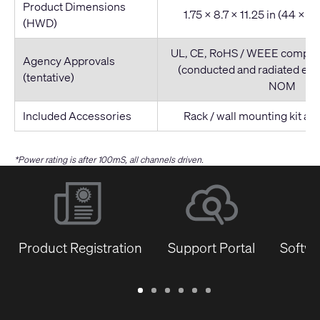
Product Dimensions
1.75 x 8.7 x 11.25 in (44 x 
(HWD)
UL, CE, RoHS / WEEE complian
Agency Approvals
(conducted and radiated emi
(tentative)
NOM
Included Accessories
Rack / wall mounting kit a
*Power rating is after 100mS, all channels driven.
Product Registration
Support Portal
Softwa
Warranty
Support
Software
Training
Document
Q-
/
Portal
&
Library
SYS