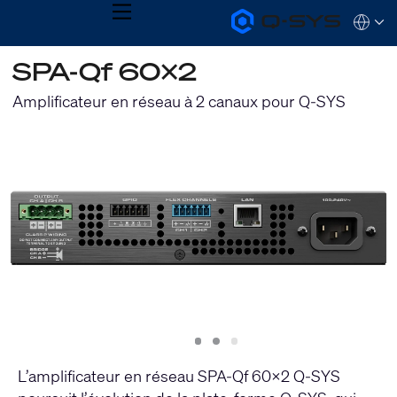
MENU
Q-
Languag
SYS
Audio
QSYS.com (English)
SPA-Qf 60x2
Products
India (English)
Homepage
Deutsch
Amplificateur en réseau à 2 canaux pour Q-SYS
Español
Français
日本語
한국어
Slide
Slide
Slide
1
2
3
L’amplificateur en réseau SPA-Qf 60x2 Q-SYS