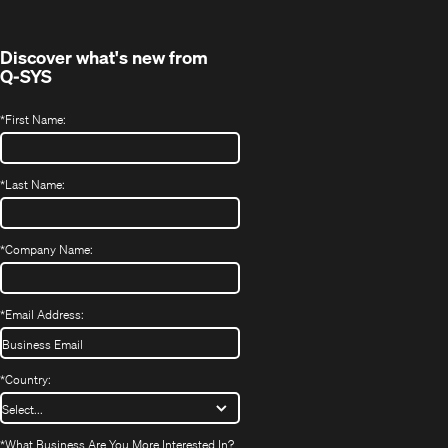
window)
Discover what's new from
Q-SYS
*
First Name:
*
Last Name:
*
Company Name:
*
Email Address:
*
Country:
*
What Business Are You More Interested In?