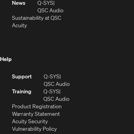
in
window)
new
News
Q-SYS
new
window)
(Opens
QSC Audio
window)
(Opens
in
Sustainability at QSC
(Opens
in
new
Acuity
in
new
window)
new
window)
window)
Help
(Opens
Support
Q-SYS
in
(Opens
QSC Audio
new
in
Training
Q-SYS
window)
(Opens
new
QSC Audio
(Opens
in
window)
Product Registration
(Opens
in
new
Warranty Statement
in
new
window)
Acuity Security
(Opens
new
window)
Vulnerability Policy