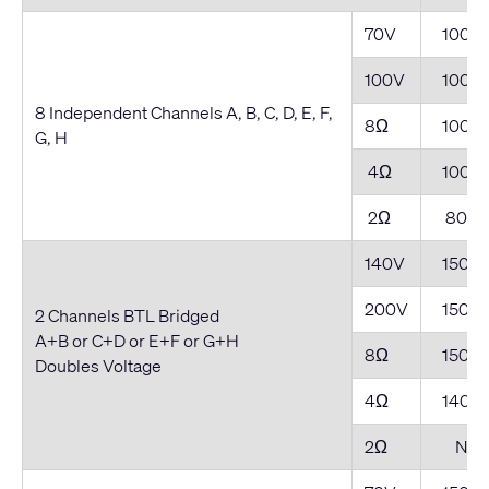
70V
1000
100V
1000
8 Independent Channels A, B, C, D, E, F,
8Ω
1000
G, H
4Ω
1000
2Ω
800 
140V
1500
200V
1500
2 Channels BTL Bridged
A+B or C+D or E+F or G+H
8Ω
1500
Doubles Voltage
4Ω
1400
2Ω
NR*