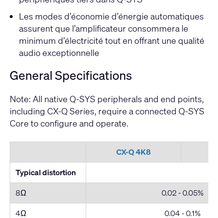
Les modes d’économie d’énergie automatiques
assurent que l’amplificateur consommera le
minimum d’électricité tout en offrant une qualité
audio exceptionnelle
General Specifications
Note: All native Q-SYS peripherals and end points,
including CX-Q Series, require a connected Q-SYS
Core to configure and operate.
CX-Q 4K8
C
Typical distortion
8Ω
0.02 - 0.05%
4Ω
0.04 - 0.1%