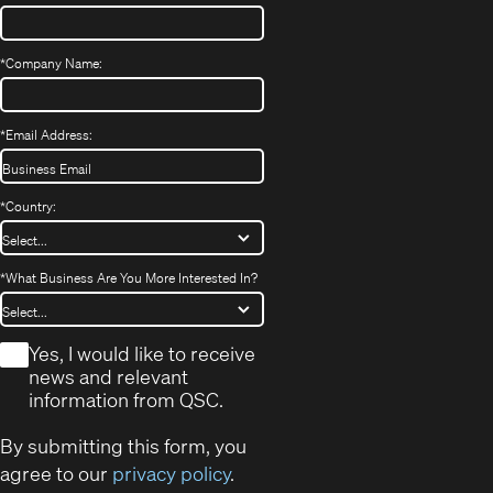
*
Company Name:
*
Email Address:
*
Country:
*
What Business Are You More Interested In?
*
Yes, I would like to receive
news and relevant
information from QSC.
By submitting this form, you
agree to our
privacy policy
.