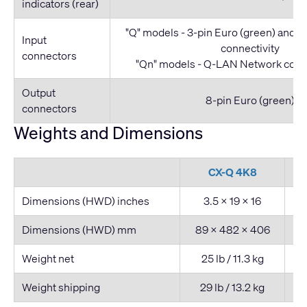
indicators (rear)
"Q" models - 3-pin Euro (green) and
Input
connectivity
connectors
"Qn" models - Q-LAN Network conne
Output
8-pin Euro (green)
connectors
Weights and Dimensions
CX-Q 4K8
Dimensions (HWD) inches
3.5 × 19 × 16
Dimensions (HWD) mm
89 × 482 × 406
8
Weight net
25 lb / 11.3 kg
Weight shipping
29 lb / 13.2 kg