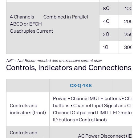
8Ω
1000
4 Channels Combined in Parallel
4Ω
2000
ABCD or EFGH
Quadruples Current
2Ω
2500
1Ω
3000
NR* = Not Recommended due to excessive current draw
Controls, Indicators and Connections
CX-Q 4K8
C
Power • Channel MUTE buttons • Chan
Controls and
buttons • Channel Input Signal and CLIP
indicators (front)
Channel Output and LIMIT LED meters 
ID buttons • Control knob
Controls and
AC Power Disconnect (IEC C