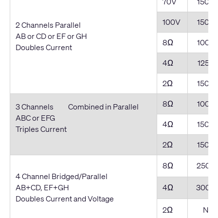
70V
1500
100V
1500
2 Channels Parallel
AB or CD or EF or GH
8Ω
1000
Doubles Current
4Ω
1250
2Ω
1500
8Ω
1000
3 Channels Combined in Parallel
ABC or EFG
4Ω
1500
Triples Current
2Ω
1500
8Ω
2500
4 Channel Bridged/Parallel
AB+CD, EF+GH
4Ω
3000
Doubles Current and Voltage
2Ω
NR*