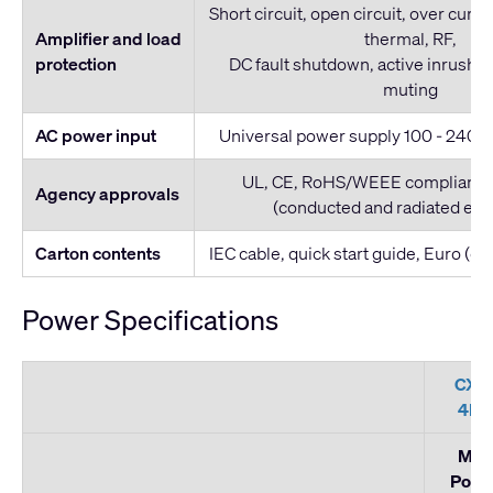
Short circuit, open circuit, over curre
Amplifier and load
thermal, RF,
protection
DC fault shutdown, active inrush li
muting
AC power input
Universal power supply 100 - 240 V
UL, CE, RoHS/WEEE compliant, 
Agency approvals
(conducted and radiated emi
Carton contents
IEC cable, quick start guide, Euro (g
Power Specifications
CX-
4K8
Max
Powe