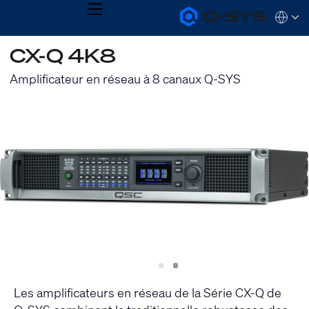
MENU
Q-
Languag
SYS
Audio
QSYS.com (English)
CX-Q 4K8
Products
India (English)
Homepage
Deutsch
Amplificateur en réseau à 8 canaux Q-SYS
Español
Français
日本語
한국어
Slide
Slide
1
2
Les amplificateurs en réseau de la Série CX-Q de