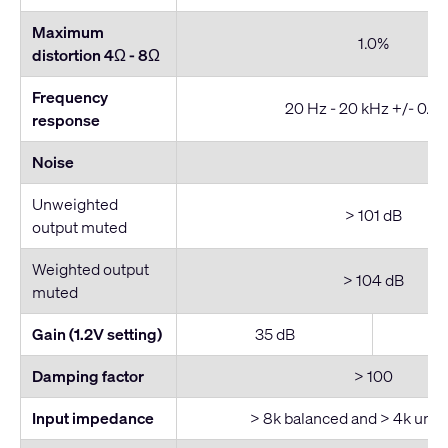
Maximum
1.0%
distortion 4Ω - 8
Ω
Frequency
20 Hz - 20 kHz +/- 0.3 
response
Noise
Unweighted
> 101 dB
output muted
Weighted output
> 104 dB
muted
Gain (1.2V setting)
35 dB
Damping factor
> 100
Input impedance
> 8k balanced and > 4k unb