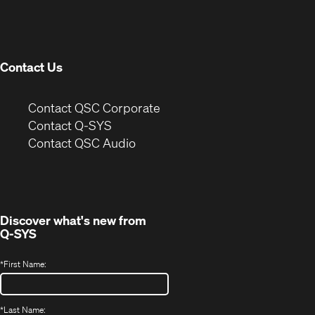
in
window)
new
window)
Contact Us
(Opens
Contact QSC Corporate
in
Contact Q-SYS
(Opens
new
Contact QSC Audio
in
window)
new
window)
Discover what's new from
Q-SYS
*
First Name:
*
Last Name: