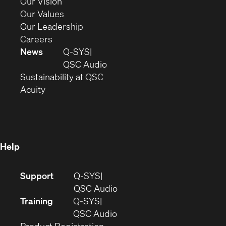
in
(Opens
Our Vision
new
in
(Opens
Our Values
window)
new
in
(Opens
Our Leadership
(Opens
window)
new
in
Careers
in
window)
new
News
Q-SYS
new
window)
(Opens
QSC Audio
window)
(Opens
in
Sustainability at QSC
(Opens
in
new
Acuity
in
new
window)
new
window)
window)
Help
(Opens
Support
Q-SYS
in
(Opens
QSC Audio
new
in
Training
Q-SYS
window)
(Opens
new
QSC Audio
(Opens
in
window)