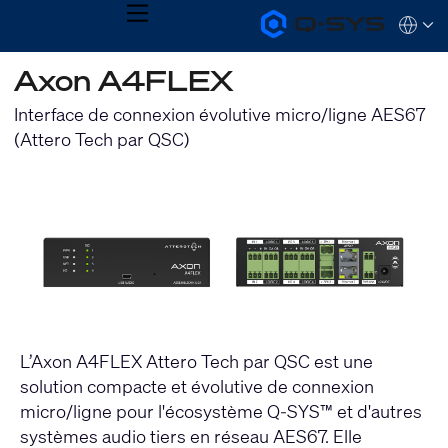
MENU
Q-
Languag
SYS
Audio
QSYS.com (English)
Axon A4FLEX
Products
India (English)
Homepage
Deutsch
Interface de connexion évolutive micro/ligne AES67
Español
(Attero Tech par QSC)
Français
日本語
한국어
L’Axon A4FLEX Attero Tech par QSC est une
solution compacte et évolutive de connexion
micro/ligne pour l'écosystème Q-SYS™ et d'autres
systèmes audio tiers en réseau AES67. Elle