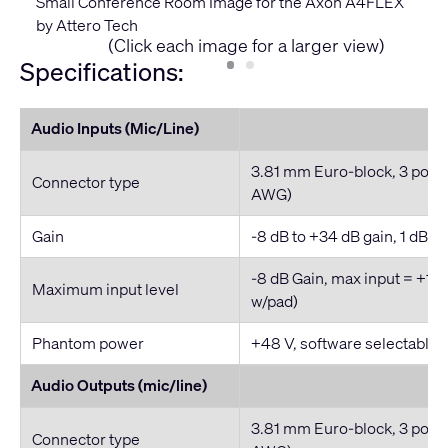
Small Conference Room Image for the Axon A4FLEX
by Attero Tech
(Click each image for a larger view)
Specifications:
Audio Inputs (Mic/Line)
3.81 mm Euro-block, 3 posit
Connector type
AWG)
Gain
-8 dB to +34 dB gain, 1 dB 
-8 dB Gain, max input = +16
Maximum input level
w/pad)
Phantom power
+48 V, software selectable 
Audio Outputs (mic/line)
3.81 mm Euro-block, 3 posit
Connector type