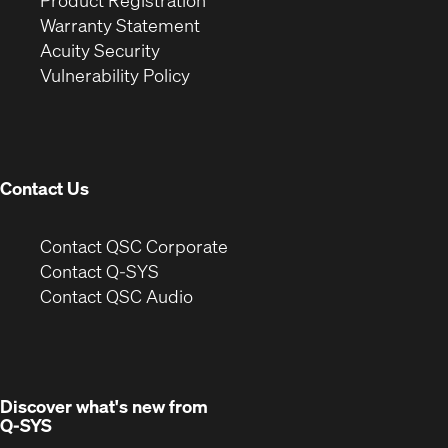
Product Registration
(Opens
in
new
Warranty Statement
in
new
window)
Acuity Security
(Opens
new
window)
Vulnerability Policy
in
window)
new
window)
Contact Us
(Opens
Contact QSC Corporate
in
Contact Q-SYS
(Opens
new
Contact QSC Audio
in
window)
new
window)
Discover what's new from
Q-SYS