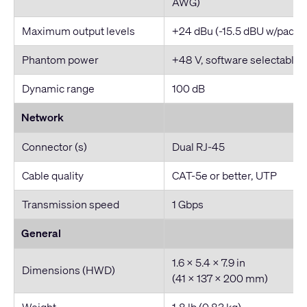
AWG)
Maximum output levels
+24 dBu (-15.5 dBU w/pad)
Phantom power
+48 V, software selectable 
Dynamic range
100 dB
Network
Connector (s)
Dual RJ-45
Cable quality
CAT-5e or better, UTP
Transmission speed
1 Gbps
General
1.6 x 5.4 x 7.9 in
Dimensions (HWD)
(41 x 137 x 200 mm)