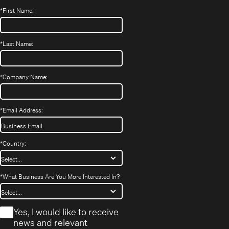
*
First Name:
*
Last Name:
*
Company Name:
*
Email Address:
*
Country:
*
What Business Are You More Interested In?
*
Yes, I would like to receive
news and relevant