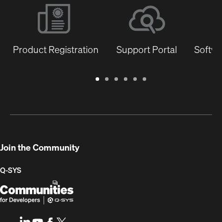
Product Registration
Support Portal
Softwa
Warranty
Support
Software
Training
Document
Q-
/
Portal
&
Library
SYS
Registration
Firmware
Communities
for
Developers
Join the Community
Q-SYS
Q-
(Opens
SYS
in
Communities
new
LinkedIn
(Opens
Youtube
(Opens
Facebook
(Opens
X
(Opens