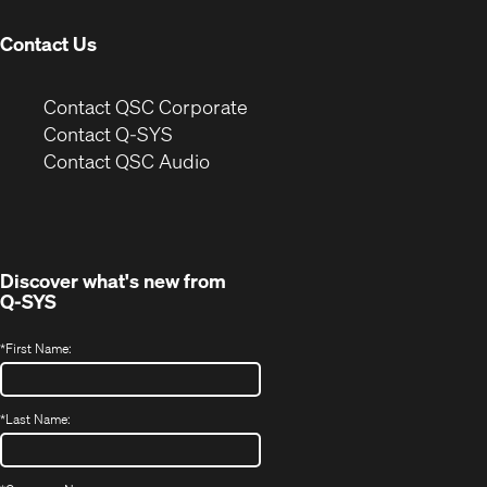
window)
Contact Us
(Opens
Contact QSC Corporate
in
Contact Q-SYS
(Opens
new
Contact QSC Audio
in
window)
new
window)
Discover what's new from
Q-SYS
*
First Name:
*
Last Name: