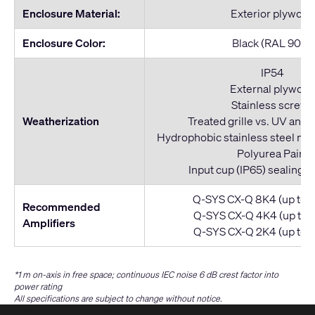
Enclosure Material:
Exterior plywood
Enclosure Color:
Black (RAL 9011)
IP54
External plywoo
Stainless screws
Weatherization
Treated grille vs. UV and 
Hydrophobic stainless steel mes
Polyurea Paint
Input cup (IP65) sealing w
Q-SYS CX-Q 8K4 (up to 4
Recommended
Q-SYS CX-Q 4K4 (up to 3
Amplifiers
Q-SYS CX-Q 2K4 (up to 2
*1 m on-axis in free space; continuous IEC noise 6 dB crest factor into
power rating
All specifications are subject to change without notice.