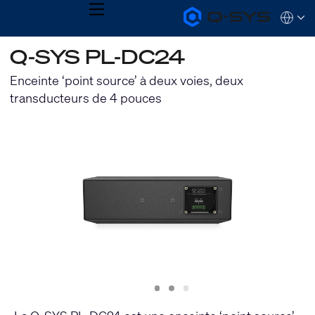
MENU
Q-
Languag
SYS
Audio
QSYS.com (English)
Q-SYS PL-DC24
Products
India (English)
Homepage
Deutsch
Enceinte ‘point source’ à deux voies, deux
Español
transducteurs de 4 pouces
Français
日本語
한국어
Slide
Slide
Slide
1
2
3