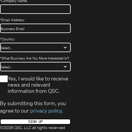
*
Company Name:
*
Email Address:
*
Country:
*
What Business Are You More Interested In?
*
Yes, I would like to receive
news and relevant
information from QSC.
By submitting this form, you
agree to our
privacy policy
.
SIGN UP
©2026 QSC, LLC all rights reserved