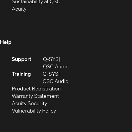
window)
(Opens
in
Sustainability at QSC
(Opens
in
new
Acuity
in
new
window)
new
window)
window)
Help
(Opens
Support
Q-SYS
in
(Opens
QSC Audio
new
in
Training
Q-SYS
window)
(Opens
new
QSC Audio
(Opens
in
window)
Product Registration
(Opens
in
new
Warranty Statement
in
new
window)
Acuity Security
(Opens
new
window)
Vulnerability Policy
in
window)
new