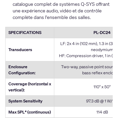
catalogue complet de systèmes Q-SYS offrant
une expérience audio, vidéo et de contrôle
complète dans l'ensemble des salles.
SPECIFICATIONS
PL-DC24
LF: 2x 4 in (102 mm), 1.3 in (33 
Transducers
neodymium
HF: Compression driver, 1 in (25
Enclosure
Two-way, passive point source
Configuration:
bass reflex enclos
Coverage (horizontal x
110° x 50°
vertical):
System Sensitivity
97.3 dB @ 1 W/1 
Max SPL* (continuous)
114 dB