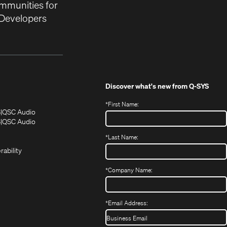
mmunities for
Developers
Discover what's new from
Q-SYS
*
First Name:
(Opens
(Opens
S
QSC Audio
in
in
(Opens
S
QSC Audio
(Opens
new
new
in
*
Last Name:
(Opens
in
window)
window)
new
in
new
window)
rability
new
window)
window)
*
Company Name:
*
Email Address: