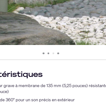
Slide
Slide
Slide
Slide
1
2
3
4
éristiques
r grave à membrane de 135 mm (5,25 pouces) résistante
ouce)
de 360° pour un son précis en extérieur