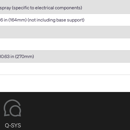
spray (specific to electrical components)
46 in (164mm) (not including base support)
 10.63 in (270mm)
Q-SYS