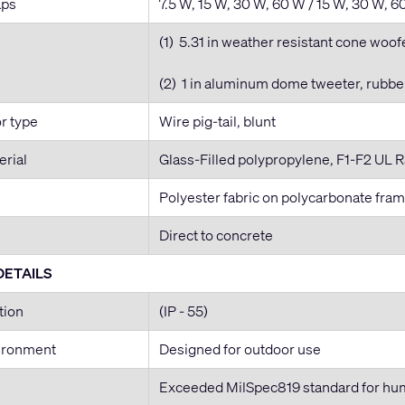
aps
7.5 W, 15 W, 30 W, 60 W / 15 W, 30 W, 6
(1) 5.31 in weather resistant cone woof
(2) 1 in aluminum dome tweeter, rubbe
r type
Wire pig-tail, blunt
erial
Glass-Filled polypropylene, F1-F2 UL 
Polyester fabric on polycarbonate fra
Direct to concrete
DETAILS
tion
(IP - 55)
ironment
Designed for outdoor use
Exceeded MilSpec819 standard for humi