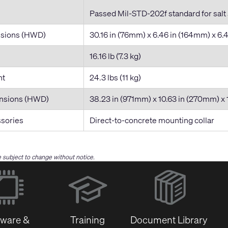
Passed Mil-STD-202f standard for salt 
nsions (HWD)
30.16 in (76mm) x 6.46 in (164mm) x 6.
16.16 lb (7.3 kg)
ht
24.3 lbs (11 kg)
ensions (HWD)
38.23 in (971mm) x 10.63 in (270mm) x
ssories
Direct-to-concrete mounting collar
re subject to change without notice.
(Opens
in
new
window)
tware &
Training
Document Library