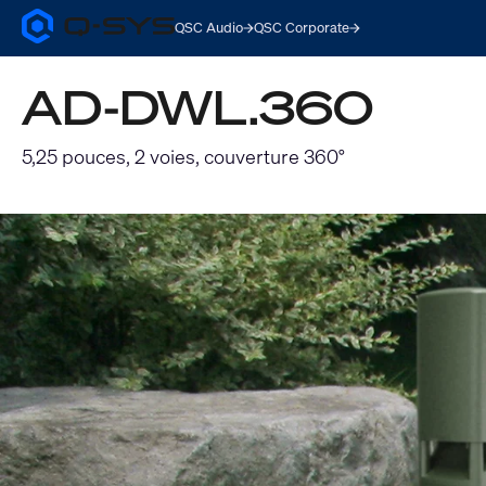
QSC Audio
QSC Corporate
Q-
SYS
Audio
AD-DWL.360
Products
Homepage
5,25 pouces, 2 voies, couverture 360°