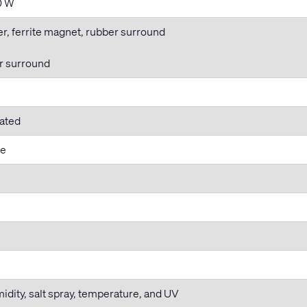
0 W
er, ferrite magnet, rubber surround
r surround
Rated
me
dity, salt spray, temperature, and UV