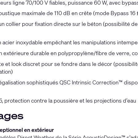
eurs ligne 70/100 V fiables, puissance 60 W, avec bypa
oustique maximale de 110 dB en crête (mode Bypass 16 
collier pour fixation directe sur le béton (possibilité d
n acier inoxydable empêchant les manipulations intempe
n extérieure durable en polypropylène/fibre de verre, 
e et look discret pour se fondre dans le décor (possibili
ation)
galisation sophistiqués QSC Intrinsic Correction™ dispon
55, protection contre la poussière et les projections d’eau
ages
eptionnel en extérieur
odèles Direct Weather de la Série AcousticDesign™ s’ada