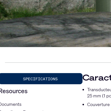
Caract
SPECIFICATIONS
Transducteu
Resources
25 mm (1 p
Documents
Couverture 