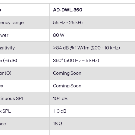
s
AD-DWL.360
uency range
55 Hz - 25 kHz
ower
80 W
itivity
>84 dB @ 1 W/1m (200 - 10 kHz)
 (-6 dB)
360° (500 Hz – 5 kHz)
or (Q)
Coming Soon
ex
Coming Soon
inuous SPL
104 dB
k SPL
110 dB
nce
16 Ω