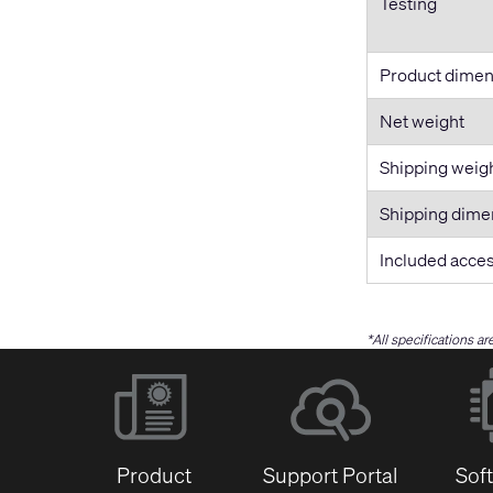
Testing
Product dime
Net weight
Shipping weig
Shipping dim
Included acce
*All specifications a
Product
Support Portal
Sof