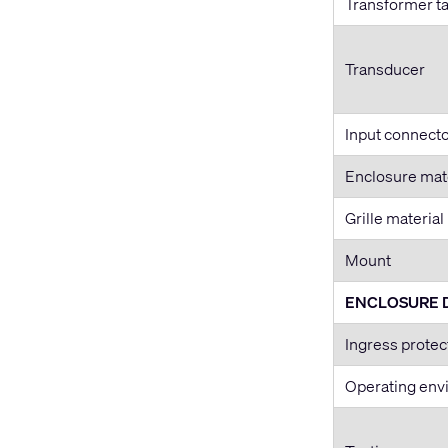
Transformer t
Transducer
Input connecto
Enclosure mat
Grille material
Mount
ENCLOSURE 
Ingress protec
Operating env