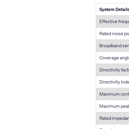
System Detail
Effective freq
Rated noise p
Broadband sens
Coverage angle
Directivity fact
Directivity Ind
Maximum cont
Maximum pea
Rated impeda