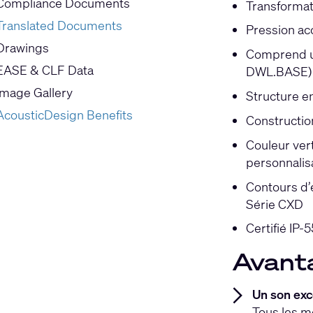
Compliance Documents
Transformat
Translated Documents
Pression ac
Drawings
Comprend un 
EASE & CLF Data
DWL.BASE)
Image Gallery
Structure e
AcousticDesign Benefits
Constructio
Couleur vert
personnalis
Contours d’é
Série CXD
Certifié IP-
Avant
Un son exc
Tous les m