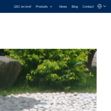
Open Produits
QSC en bref
Produits
News
Blog
Contact
Language
QSYS.com (English)
India (English)
Deutsch
Español
Français
日本語
한국어