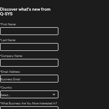
window)
Discover what's new from
Q-SYS
*
First Name:
*
Last Name:
*
Company Name:
*
Email Address:
*
Country:
*
What Business Are You More Interested In?