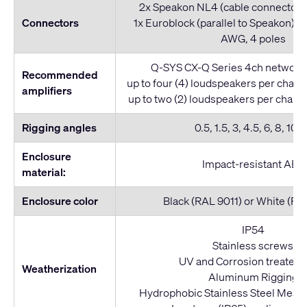
2x Speakon NL4 (cable connector n
Connectors
1x Euroblock (parallel to Speakon): S
AWG, 4 poles
Q-SYS CX-Q Series 4ch network 
Recommended
up to four (4) loudspeakers per chan
amplifiers
up to two (2) loudspeakers per chan
Rigging angles
0.5, 1.5, 3, 4.5, 6, 8, 10, 
Enclosure
Impact-resistant ABS
material:
Enclosure color
Black (RAL 9011) or White (R
IP54
Stainless screws
UV and Corrosion treated g
Weatherization
Aluminum Rigging
Hydrophobic Stainless Steel Mesh 