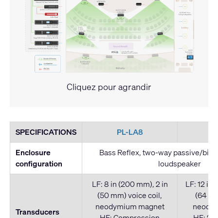
Cliquez pour agrandir
SPECIFICATIONS
PL-LA8
P
Enclosure
Bass Reflex, two-way passive/bi-am
configuration
loudspeaker
LF: 8 in (200 mm), 2 in
LF: 12 in 
(50 mm) voice coil,
(64 mm
neodymium magnet
neody
Transducers
HF: Compression
HF: 2x