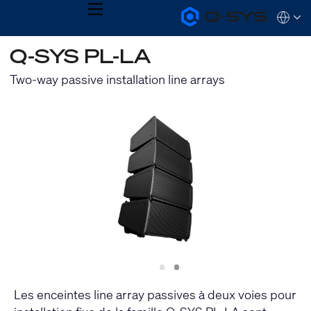
MENU
Q-
Languag
SYS
Audio
QSYS.com (English)
Q-SYS PL-LA
Products
India (English)
Homepage
Deutsch
Two-way passive installation line arrays
Español
Français
日本語
한국어
Slide
Slide
1
2
Les enceintes line array passives à deux voies pour