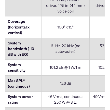
driver, 1.75 in (44 mm)
driver, 
voice coil
vo
Coverage
(horizontal x
100° x 15°
9
vertical)
System
61 Hz-20 kHz (no
53 Hz
bandwidth (-10
subwoofer)
su
dB with EQ)
System
101.2 dB @ 1 W/1 m
102.3 
sensitivity
Max SPL*
126 dB
(continuous)
System power
46 Vrms, continuous
49 Vrms, 
rating
250 W @ 8 Ω
W