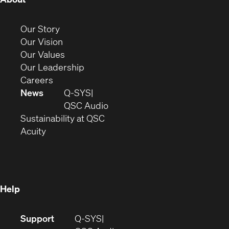
in
new
(Opens
Our Story
window)
in
(Opens
Our Vision
new
in
(Opens
Our Values
window)
new
in
(Opens
Our Leadership
(Opens
window)
new
in
Careers
in
window)
new
News
Q-SYS
new
window)
(Opens
QSC Audio
window)
(Opens
in
Sustainability at QSC
(Opens
in
new
Acuity
in
new
window)
new
window)
window)
Help
(Opens
Support
Q-SYS