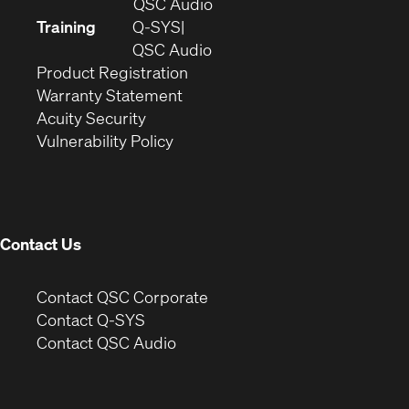
in
(Opens
QSC Audio
new
in
Training
Q-SYS
window)
(Opens
new
QSC Audio
(Opens
in
window)
Product Registration
(Opens
in
new
Warranty Statement
in
new
window)
Acuity Security
(Opens
new
window)
Vulnerability Policy
in
window)
new
window)
Contact Us
(Opens
Contact QSC Corporate
in
Contact Q-SYS
(Opens
new
Contact QSC Audio
in
window)
new