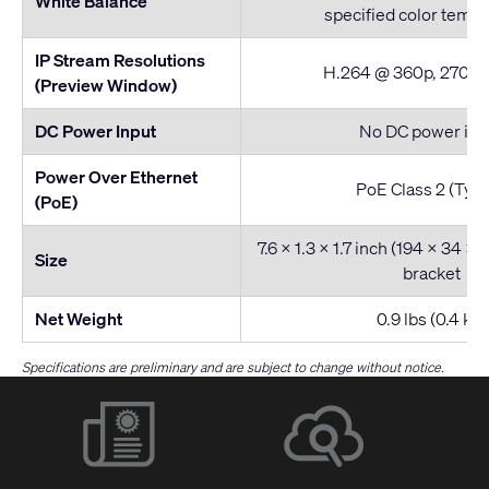
White Balance
specified color temp
IP Stream Resolutions
H.264 @ 360p, 270p 
(Preview Window)
DC Power Input
No DC power inp
Power Over Ethernet
PoE Class 2 (Type
(PoE)
7.6 x 1.3 x 1.7 inch (194 x 34 x
Size
bracket
Net Weight
0.9 lbs (0.4 kg)
Specifications are preliminary and are subject to change without notice.