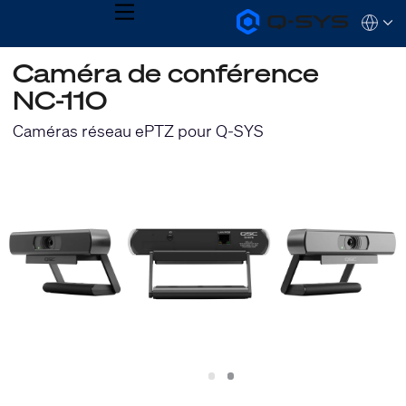
MENU
Q-
Languag
SYS
Audio
QSYS.com (English)
Caméra de conférence
Products
India (English)
Homepage
NC-110
Deutsch
Español
Caméras réseau ePTZ pour Q-SYS
Français
日本語
한국어
Slide
Slide
1
2