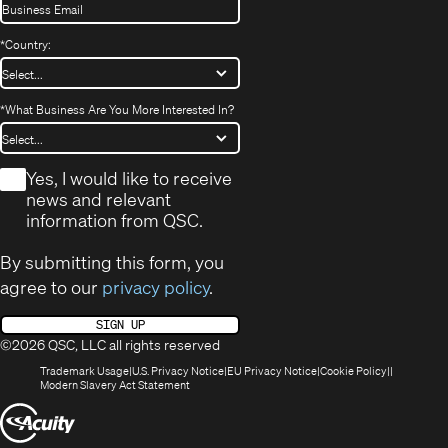
*
Country:
*
What Business Are You More Interested In?
*
Yes, I would like to receive
news and relevant
information from QSC.
By submitting this form, you
agree to our
privacy policy
.
SIGN UP
©2026 QSC, LLC all rights reserved
(Opens
(Opens
(Opens
(Opens
Trademark Usage
U.S. Privacy Notice
EU Privacy Notice
Cookie Policy
in
(Opens
in
in
in
Modern Slavery Act Statement
new
in
new
new
new
(Opens
window)
new
window)
window)
window)
window)
in