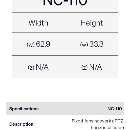
Width
Height
62.9
33.3
(w)
(w)
N/A
N/A
(z)
(z)
Specifications
NC-110
Fixed-lens network ePTZ cam
Description
horizontal field-of