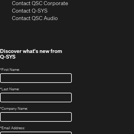
(Opens
Contact QSC Corporate
in
Contact Q-SYS
(Opens
new
Contact QSC Audio
in
window)
new
window)
Discover what's new from
Q-SYS
*
First Name:
*
Last Name:
*
Company Name:
*
Email Address: