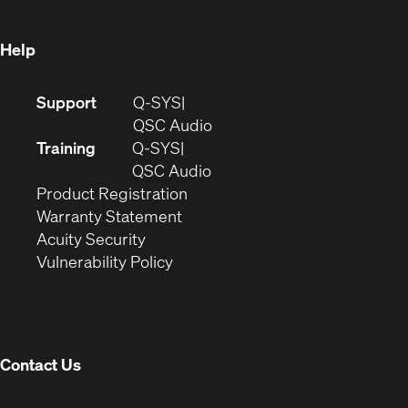
window)
Help
(Opens
Support
Q-SYS
in
(Opens
QSC Audio
new
in
Training
Q-SYS
window)
(Opens
new
QSC Audio
(Opens
in
window)
Product Registration
(Opens
in
new
Warranty Statement
in
new
window)
Acuity Security
(Opens
new
window)
Vulnerability Policy
in
window)
new
window)
Contact Us