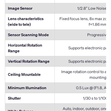
Image Sensor
1/2.8” Low Noise 
Lens characteristics
Fixed focus lens, 8x max zoom
(wide to tele)
f=1.86 mm
Sensor Scanning Mode
Progressive
Horizontal Rotation
Supports electronic pan, 
Range
Vertical Rotation Range
Supports electronic pan, 
Image rotation control to all
Ceiling Mountable
mounting
Minimum Illumination
0.5 Lux @ (F1.8, AG
Shutter
1/30 s to 1/1000
Auto, indoor, outdoor, one-