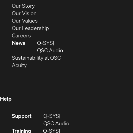
new
(Opens
Our Story
window)
in
(Opens
Our Vision
new
in
(Opens
Our Values
window)
new
in
(Opens
Our Leadership
(Opens
window)
new
in
Careers
in
window)
new
News
Q-SYS
new
window)
(Opens
QSC Audio
window)
(Opens
in
Sustainability at QSC
(Opens
in
new
Acuity
in
new
window)
new
window)
window)
Help
(Opens
Support
Q-SYS
in
(Opens
QSC Audio
new
in
Training
Q-SYS