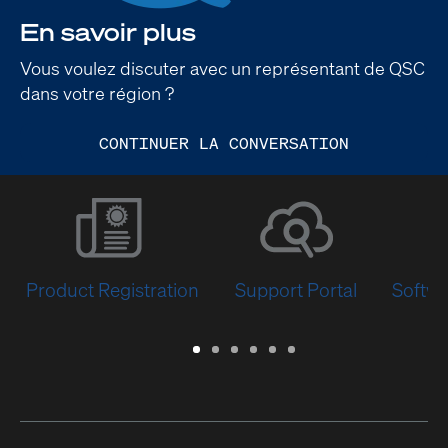
En savoir plus
Vous voulez discuter avec un représentant de QSC
dans votre région ?
CONTINUER LA CONVERSATION
Product Registration
Support Portal
Softwa
Warranty
Support
Software
Training
Document
Q-
/
Portal
&
Library
SYS
Registration
Firmware
Communities
for