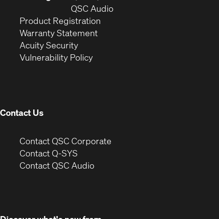
window)
(Opens
new
QSC Audio
(Opens
in
window)
Product Registration
(Opens
in
new
Warranty Statement
in
new
window)
Acuity Security
(Opens
new
window)
Vulnerability Policy
in
window)
new
window)
Contact Us
(Opens
Contact QSC Corporate
in
Contact Q-SYS
(Opens
new
Contact QSC Audio
in
window)
new
window)
Discover what's new from