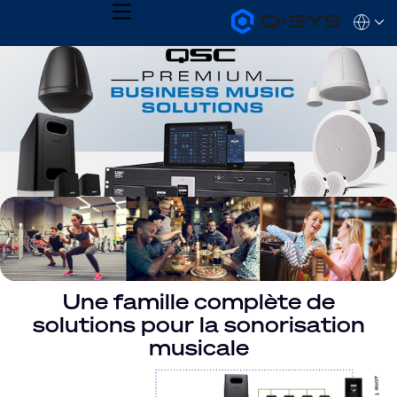
MENU
Q-
Languag
SYS
Current
Audio
QSYS.com (English)
Products
India (English)
Slide:
Homepage
Deutsch
1
Español
Français
/
日本語
1
한국어
Une famille complète de
solutions pour la sonorisation
musicale