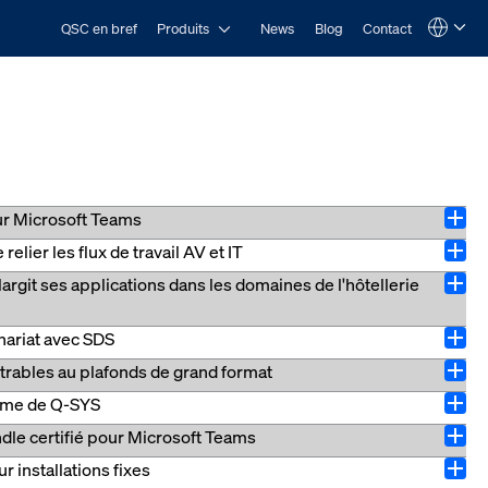
Open Produits
QSC en bref
Produits
News
Blog
Contact
Language
QSYS.com (English)
India (English)
Deutsch
Español
Français
日本語
한국어
ur Microsoft Teams
Open
lier les flux de travail AV et IT
rd'hui que le processeur Q-SYS Core
Open
efeuille Q-SYS de solutions certifiées pour Teams. Ces
argit ses applications dans les domaines de l'hôtellerie
 clients de rationaliser les flux de travail
Open
e à du matériel, des logiciels et des technologies
l’automatisation des flux de données, assurant des
 déployer leurs projets en toute confiance, grâce à
aire ServiceNow Build, l’application Q-SYS Reflect
enariat avec SDS
rd'hui une expansion stratégique de la plate-forme AV
modernes. Le Q-SYS VisionSuite VSA-100 est un
Open
-SYS simplifie la configuration en automatisant le flux
avail hautement performants, tout en renforçant la prise
trables au plafonds de grand format
orçant son engagement à fournir des solutions audio,
) et IT Asset Management (ITAM). Les organisations
Open
pansion se traduit par l'introduction des systèmes
 sur la puissance d'innovation et le talent de Seervision
tème de Q-SYS
les enceintes encastrables au plafond de grand format.
X50r X Class et du certificat de formation Control &
Open
ante pour l'équipe commerciale suisse, spécialisée
r offrir un son haute fidélité pour un large éventail
 et logicielle pour les systèmes de collaboration,…
le certifié pour Microsoft Teams
 Moss au poste de vice-président du marketing et de
e, où les visiteurs peuvent découvrir des démonstrations
Open
ées pour les principales plates-formes UC, offrent des
 marketing, a annoncé son départ à la retraite à
ptes, comme point de contact initial…
 installations fixes
 Bundle de Q-SYS pour Microsoft Teams Rooms est
e concevoir des solutions audio adaptées aux besoins
Open
eprise et qu’il est devenu membre de l’équipe