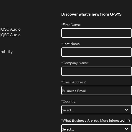
Discover what's new from
Q-SYS
*
First Name:
(Opens
(Opens
S
QSC Audio
in
in
(Opens
S
QSC Audio
(Opens
new
new
in
*
Last Name:
(Opens
in
window)
window)
new
in
new
window)
rability
new
window)
window)
*
Company Name:
*
Email Address:
*
Country:
*
What Business Are You More Interested In?