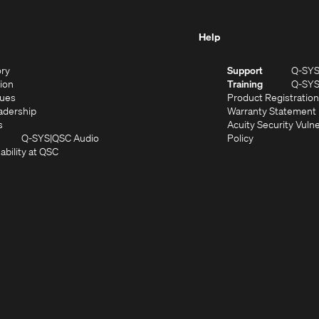
Help
(Opens
ory
Support
Q-SY
in
(Opens
sion
Training
Q-SY
)
new
in
(Opens
lues
Product Registration
window)
new
in
(Opens
adership
Warranty Statement
(Opens
window)
new
in
s
Acuity Security Vulne
in
window)
new
(Opens
(Opens
Q-SYS
QSC Audio
Policy
new
window)
(Opens
in
in
ability at QSC
(Opens
window)
in
new
new
n
new
window)
window)
new
window)
window)