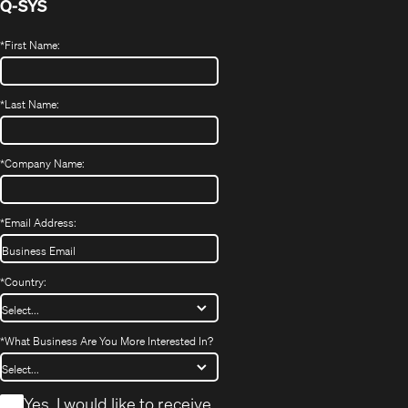
Q-SYS
*
First Name:
*
Last Name:
*
Company Name:
*
Email Address:
*
Country:
*
What Business Are You More Interested In?
*
Yes, I would like to receive