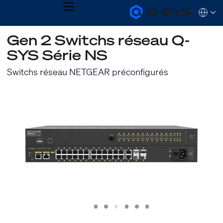
MENU
Q-
Languag
SYS
Audio
QSYS.com (English)
Gen 2 Switchs réseau Q-
Products
India (English)
Homepage
SYS Série NS
Deutsch
Español
Switchs réseau NETGEAR préconfigurés
Français
日本語
한국어
Slide
Slide
Slide
Slide
Slide
Slide
1
2
3
4
5
6