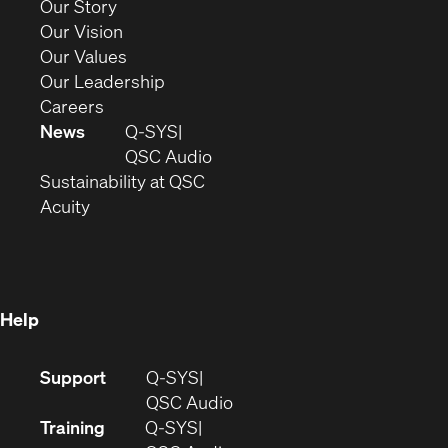
(Opens
Our Story
window)
in
(Opens
Our Vision
new
in
(Opens
Our Values
window)
new
in
(Opens
Our Leadership
(Opens
window)
new
in
Careers
in
window)
new
News
Q-SYS
new
window)
(Opens
QSC Audio
window)
(Opens
in
Sustainability at QSC
(Opens
in
new
Acuity
in
new
window)
new
window)
window)
Help
(Opens
Support
Q-SYS
in
(Opens
QSC Audio
new
in
Training
Q-SYS