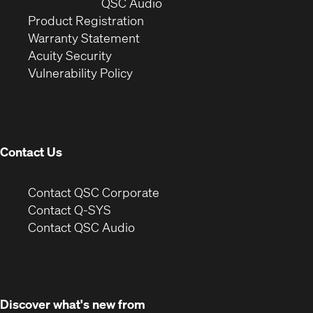
window)
(Opens
new
QSC Audio
(Opens
in
window)
Product Registration
(Opens
in
new
Warranty Statement
in
new
window)
Acuity Security
(Opens
new
window)
Vulnerability Policy
in
window)
new
window)
Contact Us
(Opens
Contact QSC Corporate
in
Contact Q-SYS
(Opens
new
Contact QSC Audio
in
window)
new
window)
Discover what's new from