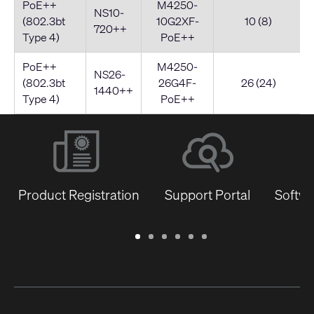
PoE++
M4250-
NS10-
(802.3bt
10G2XF-
10 (8)
720++
Type 4)
PoE++
PoE++
M4250-
NS26-
(802.3bt
26G4F-
26 (24)
1440++
Type 4)
PoE++
Product Registration
Support Portal
Softwa
Warranty
Support
Software
Training
Document
Q-
/
Portal
&
Library
SYS
Registration
Firmware
Communities
for
Developers