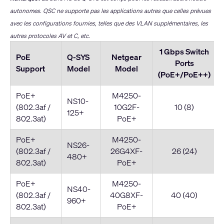
autonomes. QSC ne supporte pas les applications autres que celles prévues
avec les configurations fournies, telles que des VLAN supplémentaires, les
autres protocoles AV et C, etc.
1 Gbps Switch
PoE
Q-SYS
Netgear
Ports
Support
Model
Model
(PoE+/PoE++)
PoE+
M4250-
NS10-
(802.3af /
10G2F-
10 (8)
125+
802.3at)
PoE+
PoE+
M4250-
NS26-
(802.3af /
26G4XF-
26 (24)
480+
802.3at)
PoE+
PoE+
M4250-
NS40-
(802.3af /
40G8XF-
40 (40)
960+
802.3at)
PoE+