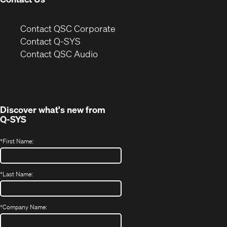
(Opens
Contact QSC Corporate
in
Contact Q-SYS
(Opens
new
Contact QSC Audio
in
window)
new
window)
Discover what's new from
Q-SYS
*
First Name:
*
Last Name:
*
Company Name: