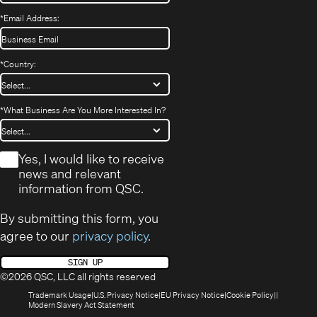
*
Email Address:
*
Country:
*
What Business Are You More Interested In?
*
Yes, I would like to receive
news and relevant
information from QSC.
By submitting this form, you
agree to our
privacy policy
.
SIGN UP
©2026 QSC, LLC all rights reserved
(Opens
(Opens
(Opens
(Opens
Trademark Usage
U.S. Privacy Notice
EU Privacy Notice
Cookie Policy
in
(Opens
in
in
in
Modern Slavery Act Statement
new
in
new
new
new