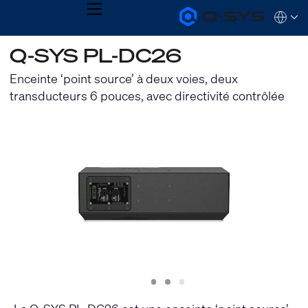
MENU
Q-
Languag
SYS
Audio
QSYS.com (English)
Q-SYS PL-DC26
Products
India (English)
Homepage
Deutsch
Enceinte ‘point source’ à deux voies, deux
Español
transducteurs 6 pouces, avec directivité contrôlée
Français
日本語
한국어
Slide
Slide
Slide
1
2
3