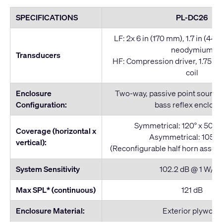
SPECIFICATIONS
PL-DC26
LF: 2x 6 in (170 mm), 1.7 in (44 
neodymium
Transducers
HF: Compression driver, 1.75 i
coil
Enclosure
Two-way, passive point source
Configuration:
bass reflex enclos
Symmetrical: 120° x 50°, 
Coverage (horizontal x
Asymmetrical: 105° x
vertical):
(Reconfigurable half horn assem
System Sensitivity
102.2 dB @ 1 W/1 
Max SPL* (continuous)
121 dB
Enclosure Material:
Exterior plywood