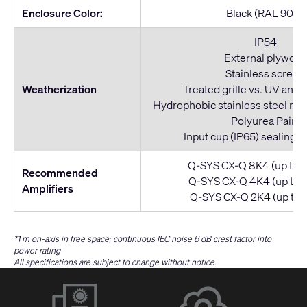
Enclosure Color:
Black (RAL 9011)
IP54
External plywoo
Stainless screws
Weatherization
Treated grille vs. UV and 
Hydrophobic stainless steel mes
Polyurea Paint
Input cup (IP65) sealing w
Q-SYS CX-Q 8K4 (up to 4
Recommended
Q-SYS CX-Q 4K4 (up to 2
Amplifiers
Q-SYS CX-Q 2K4 (up to 1
*1 m on-axis in free space; continuous IEC noise 6 dB crest factor into
power rating
All specifications are subject to change without notice.