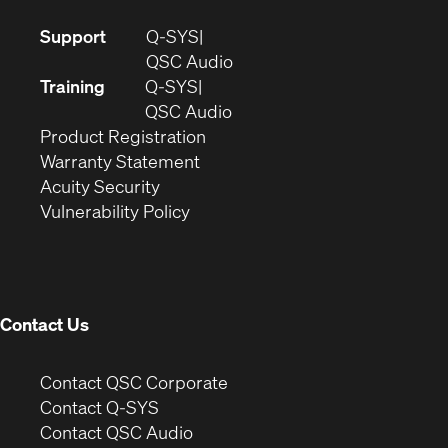
(Opens
Support
Q-SYS
in
(Opens
QSC Audio
new
in
Training
Q-SYS
window)
(Opens
new
QSC Audio
(Opens
in
window)
Product Registration
(Opens
in
new
Warranty Statement
in
new
window)
Acuity Security
(Opens
new
window)
Vulnerability Policy
in
window)
new
window)
Contact Us
(Opens
Contact QSC Corporate
in
Contact Q-SYS
(Opens
new
Contact QSC Audio