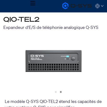
MENU
Q-
Languag
SYS
Audio
QSYS.com (English)
QIO-TEL2
Products
India (English)
Homepage
Deutsch
Expandeur d'E/S de téléphonie analogique Q-SYS
Español
Français
日本語
한국어
Slide
Slide
1
2
Le modèle Q-SYS QIO-TEL2 étend les capacités de