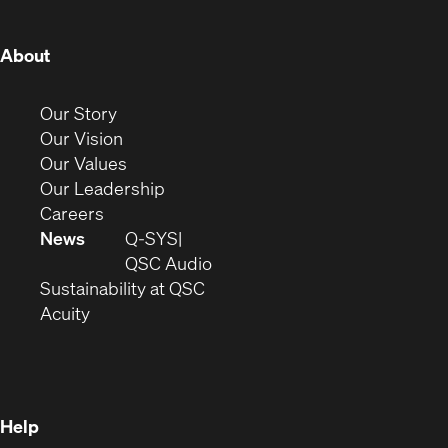
window)
window)
window)
window)
window)
window)
window)
(Opens
About
in
new
(Opens
Our Story
window)
in
(Opens
Our Vision
new
in
(Opens
Our Values
window)
new
in
(Opens
Our Leadership
(Opens
window)
new
in
Careers
in
window)
new
News
Q-SYS
new
window)
(Opens
QSC Audio
window)
(Opens
in
Sustainability at QSC
(Opens
in
new
Acuity
in
new
window)
new
window)
window)
Help