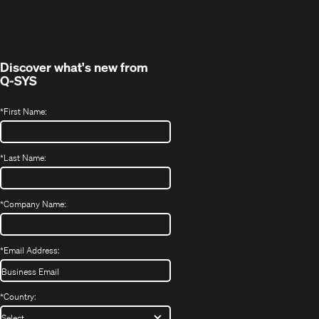
in
window)
new
window)
Discover what's new from
Q-SYS
*
First Name:
*
Last Name:
*
Company Name:
*
Email Address:
*
Country: