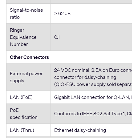
Signal-to-noise
> 62 dB
ratio
Ringer
Equivalence
0.1
Number
Other Connectors
24 VDC nominal, 2.5A on Euro connect
External power
connector for daisy-chaining
supply
(QIO-PSU power supply sold separatel
LAN (PoE)
Gigabit LAN connection for Q-LAN, Po
PoE
Conforms to IEEE 802.3af Type 1, Class
specification
LAN (Thru)
Ethernet daisy-chaining