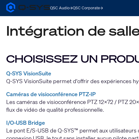
QSC Audio
QSC Corporate
Q-
SYS
Audio
Intégration de sall
Products
Homepage
CHOISISSEZ UN PROD
Q-SYS VisionSuite
Q-SYS VisionSuite permet d'offrir des expériences hyb
Caméras de visioconférence PTZ-IP
Les caméras de visioconférence PTZ 12x72 / PTZ 20x6
flux de vidéo de qualité professionnelle.
I/O-USB Bridge
Le pont E/S-USB de Q-SYS™ permet aux utilisateurs d'i
connexion USB, le tout sans installer aucun pilote parti