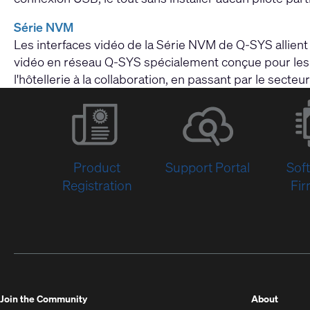
Série NVM
Les interfaces vidéo de la Série NVM de Q-SYS allient 
vidéo en réseau Q-SYS spécialement conçue pour les d
l'hôtellerie à la collaboration, en passant par le secte
Product
Support Portal
Sof
Registration
Fi
(Opens
Join the Community
About