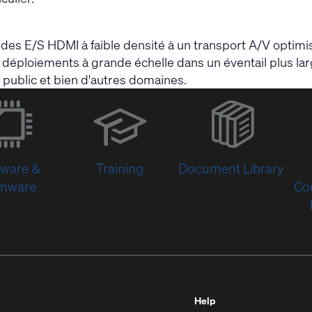
des E/S HDMI à faible densité à un transport A/V optimisé
éploiements à grande échelle dans un éventail plus larg
ur public et bien d'autres domaines.
(Opens
in
new
window)
tware &
Training
Document Library
rmware
Co
Help