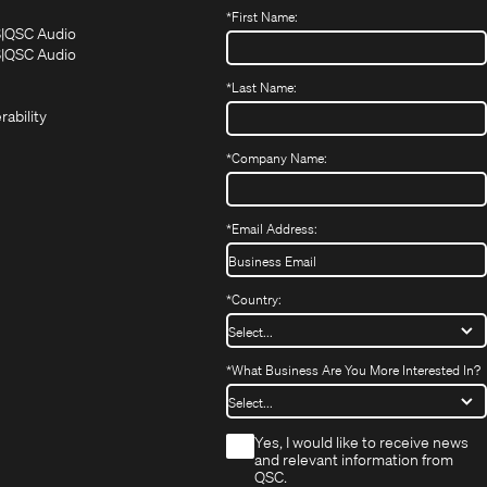
*
First Name:
(Opens
(Opens
S
QSC Audio
in
in
(Opens
S
QSC Audio
(Opens
new
new
in
*
Last Name:
(Opens
in
window)
window)
new
in
new
window)
rability
new
window)
window)
*
Company Name:
*
Email Address:
*
Country:
*
What Business Are You More Interested In?
*
Yes, I would like to receive news
and relevant information from
QSC.