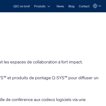
Open Produits
QSC en bref
Produits
News
Blog
Contact
Language
QSYS.com (English)
India (English)
Deutsch
Español
Français
日本語
한국어
 les espaces de collaboration à fort impact.
YS™ et produits de pontage Q-SYS™ pour diffuser un
lle de conférence aux codecs logiciels via une