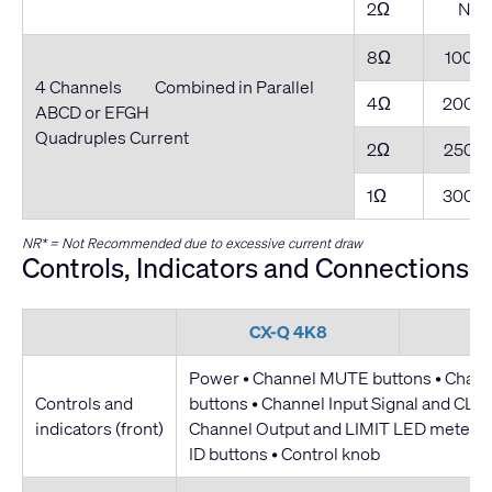
2Ω
NR*
8Ω
1000
4 Channels Combined in Parallel
4Ω
2000
ABCD or EFGH
Quadruples Current
2Ω
2500
1Ω
3000
NR* = Not Recommended due to excessive current draw
Controls, Indicators and Connections
CX-Q 4K8
C
Power • Channel MUTE buttons • Chan
Controls and
buttons • Channel Input Signal and CLIP
indicators (front)
Channel Output and LIMIT LED meters 
ID buttons • Control knob