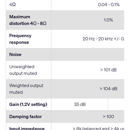
4Ω
0.04 - 0.1%
Maximum
1.0%
distortion 4Ω - 8
Ω
Frequency
20 Hz - 20 kHz +/- 0.3 
response
Noise
Unweighted
> 101 dB
output muted
Weighted output
> 104 dB
muted
Gain (1.2V setting)
35 dB
Damping factor
> 100
Input impedance
> 8k balanced and > 4k unb