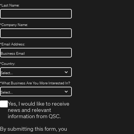
*
Last Name:
*
Company Name:
*
Email Address:
*
Country:
*
What Business Are You More Interested In?
*
Yes, I would like to receive
news and relevant
information from QSC.
By submitting this form, you