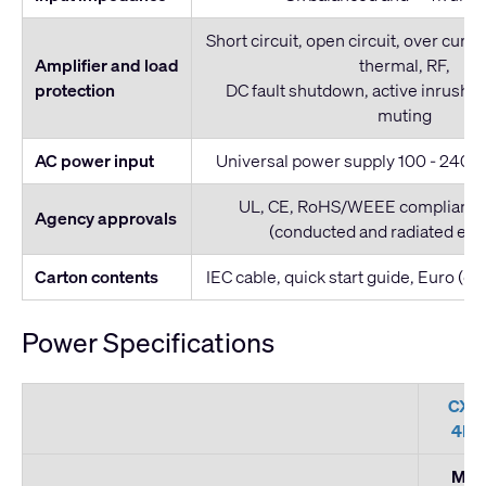
Short circuit, open circuit, over curre
Amplifier and load
thermal, RF,
protection
DC fault shutdown, active inrush li
muting
AC power input
Universal power supply 100 - 240 V
UL, CE, RoHS/WEEE compliant, 
Agency approvals
(conducted and radiated emi
Carton contents
IEC cable, quick start guide, Euro (g
Power Specifications
CX-
4K8
Max