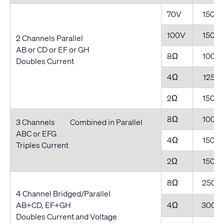
70V
1500
100V
1500
2 Channels Parallel
AB or CD or EF or GH
8Ω
1000
Doubles Current
4Ω
1250
2Ω
1500
8Ω
1000
3 Channels Combined in Parallel
ABC or EFG
4Ω
1500
Triples Current
2Ω
1500
8Ω
2500
4 Channel Bridged/Parallel
AB+CD, EF+GH
4Ω
3000
Doubles Current and Voltage