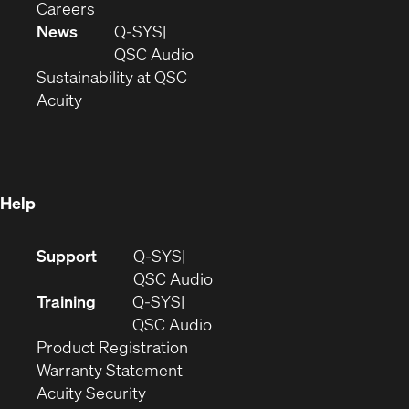
(Opens
window)
new
in
Careers
in
window)
new
News
Q-SYS
new
window)
(Opens
QSC Audio
window)
(Opens
in
Sustainability at QSC
(Opens
in
new
Acuity
in
new
window)
new
window)
window)
Help
(Opens
Support
Q-SYS
in
(Opens
QSC Audio
new
in
Training
Q-SYS
window)
(Opens
new
QSC Audio
(Opens
in
window)
Product Registration
(Opens
in
new
Warranty Statement
in
new
window)
Acuity Security