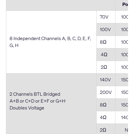
Powe
70V
1000
100V
1000
8 Independent Channels A, B, C, D, E, F,
8Ω
1000
G, H
4Ω
1000
2Ω
1000
140V
1500
200V
1500
2 Channels BTL Bridged
A+B or C+D or E+F or G+H
8Ω
1500
Doubles Voltage
4Ω
1400
2Ω
NR*