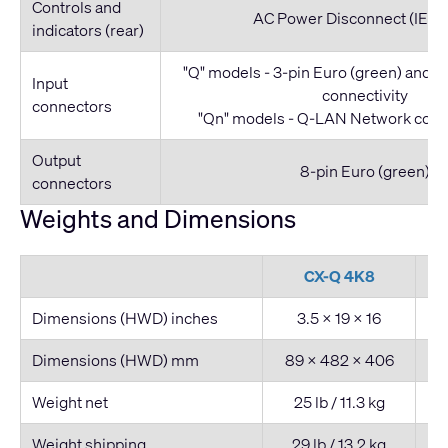
Controls and
AC Power Disconnect (IEC C
indicators (rear)
"Q" models - 3-pin Euro (green) and
Input
connectivity
connectors
"Qn" models - Q-LAN Network conne
Output
8-pin Euro (green)
connectors
Weights and Dimensions
CX-Q 4K8
Dimensions (HWD) inches
3.5 × 19 × 16
Dimensions (HWD) mm
89 × 482 × 406
8
Weight net
25 lb / 11.3 kg
Weight shipping
29 lb / 13.2 kg