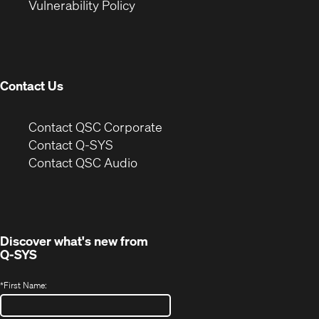
(Opens
new
window)
Vulnerability Policy
in
window)
new
window)
Contact Us
(Opens
Contact QSC Corporate
in
Contact Q-SYS
(Opens
new
Contact QSC Audio
in
window)
new
window)
Discover what's new from
Q-SYS
*
First Name: