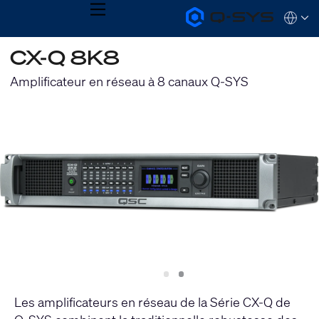
MENU
Q-
Languag
SYS
Audio
QSYS.com (English)
CX-Q 8K8
Products
India (English)
Homepage
Deutsch
Amplificateur en réseau à 8 canaux Q-SYS
Español
Français
日本語
한국어
Slide
Slide
1
2
Les amplificateurs en réseau de la Série CX-Q de