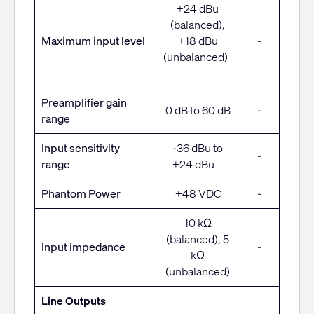
+24 dBu
(balanced),
Maximum input level
+18 dBu
-
(unbalanced)
Preamplifier gain
0 dB to 60 dB
-
range
Input sensitivity
-36 dBu to
-
range
+24 dBu
Phantom Power
+48 VDC
-
10 kΩ
(balanced), 5
Input impedance
-
kΩ
(unbalanced)
Line Outputs