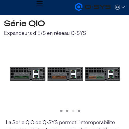
MENU
Q-
Languag
SYS
Audio
QSYS.com (English)
Série QIO
Products
India (English)
Homepage
Deutsch
Expandeurs d’E/S en réseau Q-SYS
Español
Français
日本語
한국어
Slide
Slide
Slide
Slide
1
2
3
4
La Série QIO de Q-SYS permet l'interopérabilité