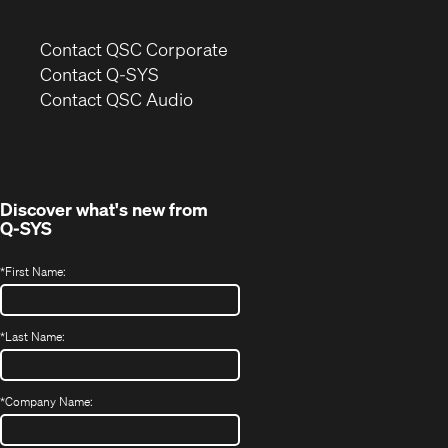
(Opens
Contact QSC Corporate
in
Contact Q-SYS
(Opens
new
Contact QSC Audio
in
window)
new
window)
Discover what's new from
Q-SYS
*
First Name:
*
Last Name:
*
Company Name: