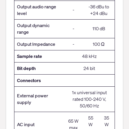
Output audio range
-36 dBu to
-
level
+24 dBu
Output dynamic
-
110 dB
range
Output Impedance
-
100 Ω
Sample rate
48 kHz
Bit depth
24 bit
Connectors
1x universal input
External power
rated 100-240 V,
supply
50/60 Hz
55
35
65 W
AC input
W
W
max