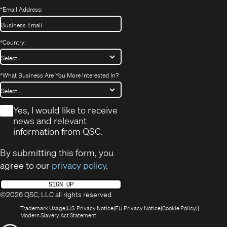
*
Email Address:
*
Country:
*
What Business Are You More Interested In?
*
Yes, I would like to receive
news and relevant
information from QSC.
By submitting this form, you
agree to our
privacy policy
.
SIGN UP
©2026 QSC, LLC all rights reserved
(Opens
(Opens
(Opens
(Opens
Trademark Usage
U.S. Privacy Notice
EU Privacy Notice
Cookie Policy
in
(Opens
in
in
in
Modern Slavery Act Statement
new
in
new
new
new