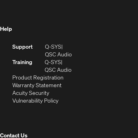
in
new
window)
new
window)
window)
Help
(Opens
Support
Q-SYS
in
(Opens
QSC Audio
new
in
Training
Q-SYS
window)
(Opens
new
QSC Audio
(Opens
in
window)
Product Registration
(Opens
in
new
Warranty Statement
in
new
window)
Acuity Security
(Opens
new
window)
Vulnerability Policy
in
window)
new
window)
Contact Us