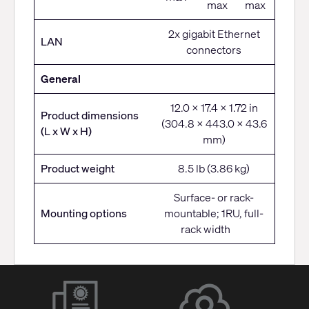
max
max
2x gigabit Ethernet
LAN
connectors
General
12.0 x 17.4 x 1.72 in
Product dimensions
(304.8 x 443.0 x 43.6
(L x W x H)
mm)
Product weight
8.5 lb (3.86 kg)
Surface- or rack-
Mounting options
mountable; 1RU, full-
rack width