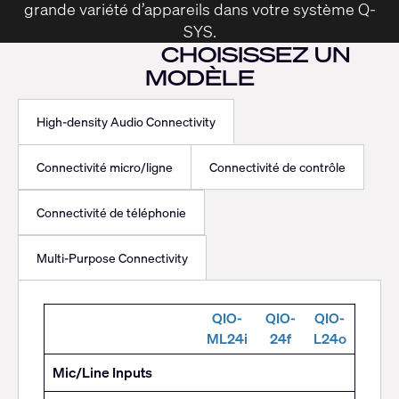
grande variété d’appareils dans votre système Q-
SYS.
CHOISISSEZ UN
MODÈLE
High-density Audio Connectivity
Connectivité micro/ligne
Connectivité de contrôle
Connectivité de téléphonie
Multi-Purpose Connectivity
High-
QIO-
QIO-
QIO-
density
ML24i
24f
L24o
Audio
Mic/Line Inputs
Connectivity