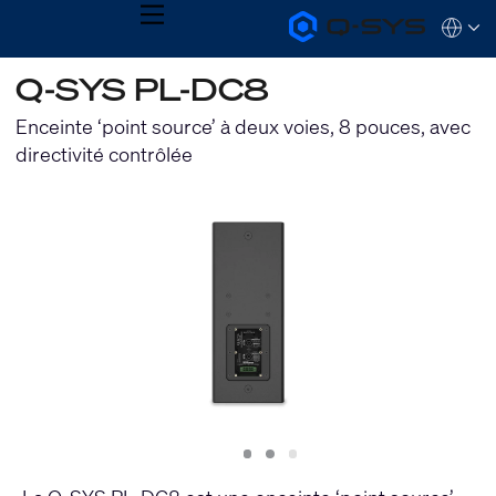
MENU
Q-
Languag
SYS
Audio
QSYS.com (English)
Q-SYS PL-DC8
Products
India (English)
Homepage
Deutsch
Enceinte ‘point source’ à deux voies, 8 pouces, avec
Español
directivité contrôlée
Français
日本語
한국어
Slide
Slide
Slide
1
2
3