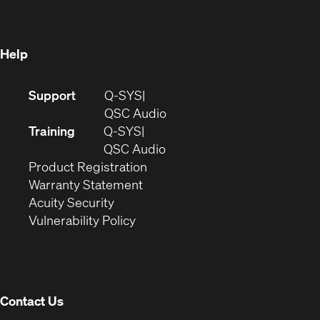
new
window)
window)
Help
(Opens
Support
Q-SYS
in
(Opens
QSC Audio
new
in
Training
Q-SYS
window)
(Opens
new
QSC Audio
(Opens
in
window)
Product Registration
(Opens
in
new
Warranty Statement
in
new
window)
Acuity Security
(Opens
new
window)
Vulnerability Policy
in
window)
new
window)
Contact Us