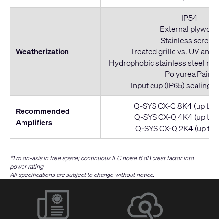
IP54
External plywoo
Stainless screws
Weatherization
Treated grille vs. UV and 
Hydrophobic stainless steel mes
Polyurea Paint
Input cup (IP65) sealing w
Q-SYS CX-Q 8K4 (up to 4
Recommended
Q-SYS CX-Q 4K4 (up to 2
Amplifiers
Q-SYS CX-Q 2K4 (up to 1
*1 m on-axis in free space; continuous IEC noise 6 dB crest factor into
power rating
All specifications are subject to change without notice.