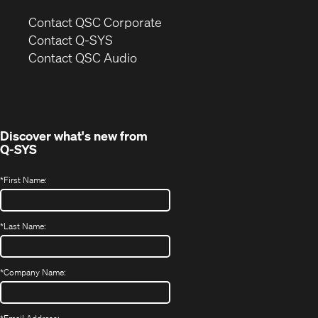
(Opens
Contact QSC Corporate
in
Contact Q-SYS
(Opens
new
Contact QSC Audio
in
window)
new
window)
Discover what's new from
Q-SYS
*
First Name:
*
Last Name:
*
Company Name: