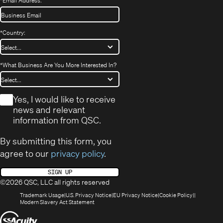
*
Email Address:
*
Country:
*
What Business Are You More Interested In?
*
Yes, I would like to receive
news and relevant
information from QSC.
By submitting this form, you
agree to our
privacy policy
.
SIGN UP
©2026 QSC, LLC all rights reserved
(Opens
(Opens
(Opens
(Opens
Trademark Usage
U.S. Privacy Notice
EU Privacy Notice
Cookie Policy
in
(Opens
in
in
in
Modern Slavery Act Statement
new
in
new
new
new
(Opens
window)
new
window)
window)
window)
window)