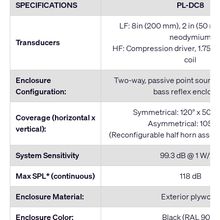
SPECIFICATIONS
PL-DC8
LF: 8in (200 mm), 2 in (50 mm
neodymium
Transducers
HF: Compression driver, 1.75in
coil
Enclosure
Two-way, passive point source
Configuration:
bass reflex enclos
Symmetrical: 120° x 50°, 
Coverage (horizontal x
Asymmetrical: 105° x
vertical):
(Reconfigurable half horn assem
System Sensitivity
99.3 dB @ 1 W/1 
Max SPL* (continuous)
118 dB
Enclosure Material:
Exterior plywood
Enclosure Color:
Black (RAL 9011)