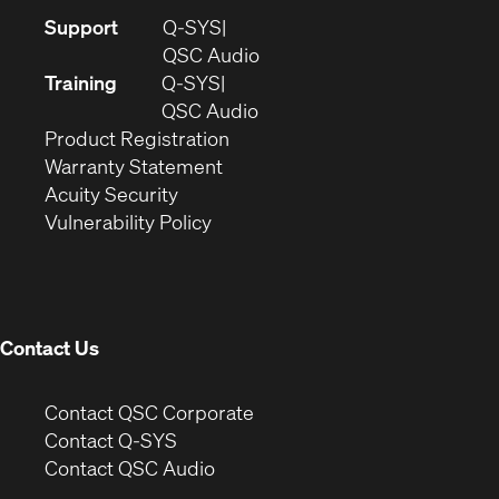
(Opens
Support
Q-SYS
in
(Opens
QSC Audio
new
in
Training
Q-SYS
window)
(Opens
new
QSC Audio
(Opens
in
window)
Product Registration
(Opens
in
new
Warranty Statement
in
new
window)
Acuity Security
(Opens
new
window)
Vulnerability Policy
in
window)
new
window)
Contact Us
(Opens
Contact QSC Corporate
in
Contact Q-SYS
(Opens
new
Contact QSC Audio
in
window)