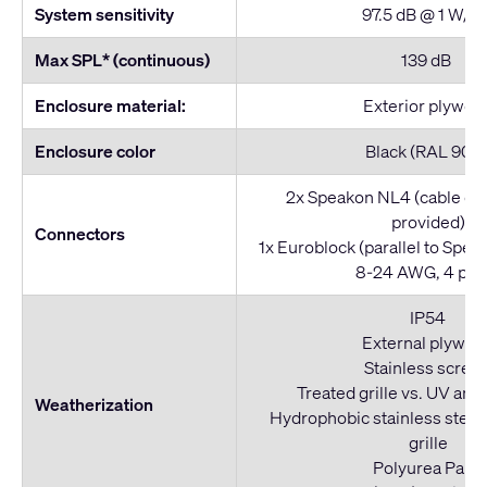
System sensitivity
97.5 dB @ 1 W/1 
Max SPL* (continuous)
139 dB
Enclosure material:
Exterior plywoo
Enclosure color
Black (RAL 9011
2x Speakon NL4 (cable co
provided)
Connectors
1x Euroblock (parallel to Speak
8-24 AWG, 4 pol
IP54
External plywoo
Stainless screw
Treated grille vs. UV and
Weatherization
Hydrophobic stainless stee
grille
Polyurea Paint