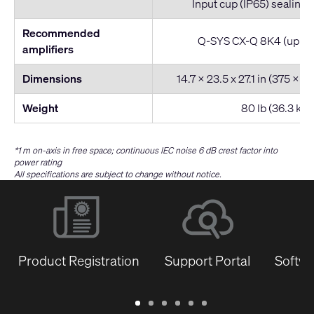
Input cup (IP65) sealing 
Recommended
Q-SYS CX-Q 8K4 (up to 1
amplifiers
Dimensions
14.7 x 23.5 x 27.1 in (375 x 
Weight
80 lb (36.3 kg)
*1 m on-axis in free space; continuous IEC noise 6 dB crest factor into
power rating
All specifications are subject to change without notice.
Product Registration
Support Portal
Softwa
Warranty
Support
Software
Training
Document
Q-