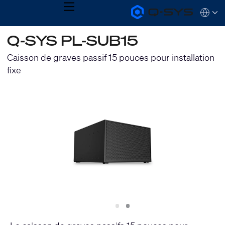
MENU
Q-
Languag
SYS
Audio
QSYS.com (English)
Q-SYS PL-SUB15
Products
India (English)
Homepage
Deutsch
Caisson de graves passif 15 pouces pour installation
Español
fixe
Français
日本語
한국어
Slide
Slide
1
2