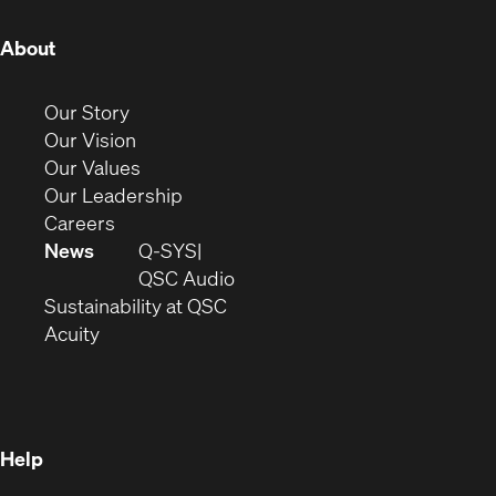
(Opens
About
in
new
(Opens
Our Story
window)
in
(Opens
Our Vision
new
in
(Opens
Our Values
window)
new
in
(Opens
Our Leadership
(Opens
window)
new
in
Careers
in
window)
new
News
Q-SYS
new
window)
(Opens
QSC Audio
window)
(Opens
in
Sustainability at QSC
(Opens
in
new
Acuity
in
new
window)
new
window)
window)
Help