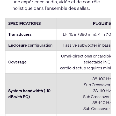
une expérience audio, vidéo et de contrôle
holistique dans l'ensemble des salles.
SPECIFICATIONS
PL-SUB15
Transducers
LF: 15 in (380 mm), 4 in (100
Enclosure configuration
Passive subwoofer in bass re
Omni-directional or cardioid 
Coverage
selectable in Q-S
cardioid setup requires minimu
38-100 Hz
Sub Crossover = 
System bandwidth (-10
38-110 Hz
dB with EQ)
Sub Crossover = 
38-140 Hz
Sub Crossover = 