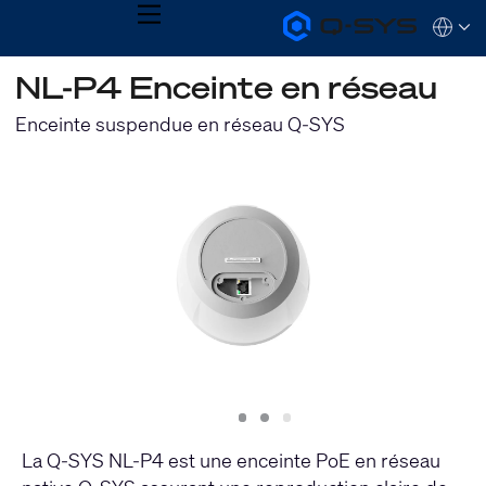
MENU
Q-
Languag
SYS
Audio
QSYS.com (English)
NL-P4 Enceinte en réseau
Products
India (English)
Homepage
Deutsch
Enceinte suspendue en réseau Q-SYS
Español
Français
日本語
한국어
Slide
Slide
Slide
1
2
3
La Q-SYS NL-P4 est une enceinte PoE en réseau