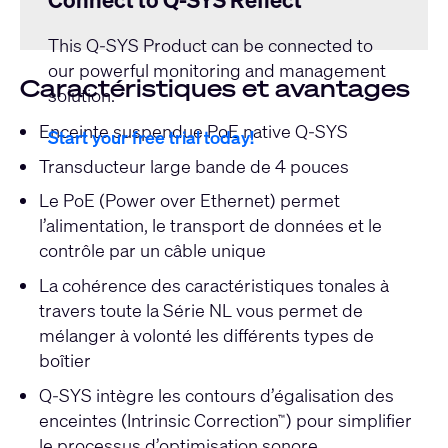
Connect to Q-SYS Reflect
This Q-SYS Product can be connected to
our powerful monitoring and management
Caractéristiques et avantages
solution.
Enceinte suspendue PoE native Q-SYS
Start your free trial today!
Transducteur large bande de 4 pouces
Le PoE (Power over Ethernet) permet
l’alimentation, le transport de données et le
contrôle par un câble unique
La cohérence des caractéristiques tonales à
travers toute la Série NL vous permet de
mélanger à volonté les différents types de
boîtier
Q-SYS intègre les contours d’égalisation des
enceintes (Intrinsic Correction
) pour simplifier
™
le processus d’optimisation sonore