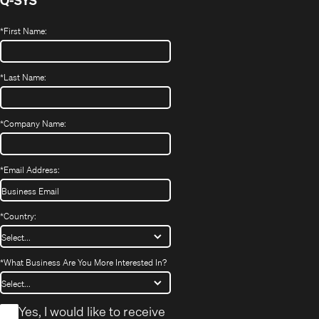
*
First Name:
*
Last Name:
*
Company Name:
*
Email Address:
*
Country:
*
What Business Are You More Interested In?
*
Yes, I would like to receive