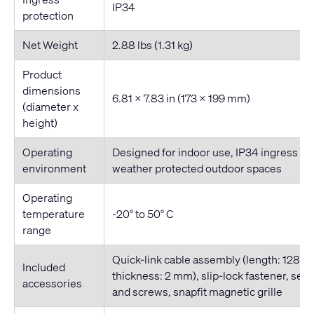
IP34
protection
Net Weight
2.88 lbs (1.31 kg)
Product
dimensions
6.81 x 7.83 in (173 x 199 mm)
(diameter x
height)
Operating
Designed for indoor use, IP34 ingress pro
environment
weather protected outdoor spaces
Operating
temperature
-20° to 50° C
range
Quick-link cable assembly (length: 128 in 
Included
thickness: 2 mm), slip-lock fastener, seal
accessories
and screws, snapfit magnetic grille