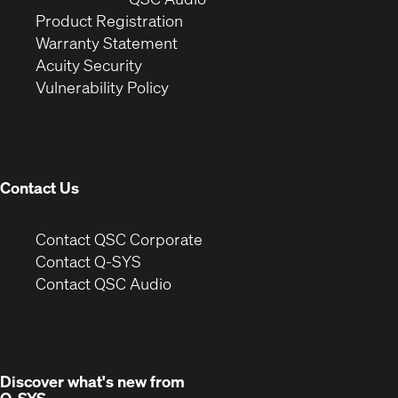
(Opens
in
window)
Product Registration
(Opens
in
new
Warranty Statement
in
new
window)
Acuity Security
(Opens
new
window)
Vulnerability Policy
in
window)
new
window)
Contact Us
(Opens
Contact QSC Corporate
in
Contact Q-SYS
(Opens
new
Contact QSC Audio
in
window)
new
window)
Discover what's new from
Q-SYS