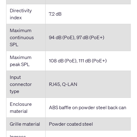
Directivity
7.2 dB
index
Maximum
continuous
94 dB (PoE), 97 dB (PoE+)
SPL
Maximum
108 dB (PoE), 111 dB (PoE+)
peak SPL
Input
connector
RJ45, Q-LAN
type
Enclosure
ABS baffle on powder steel back can
material
Grille material
Powder coated steel
Ingress