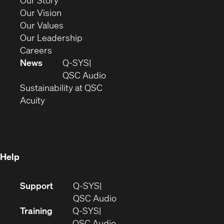
window)
in
(Opens
Our Vision
new
in
(Opens
Our Values
window)
new
in
(Opens
Our Leadership
(Opens
window)
new
in
Careers
in
window)
new
News
Q-SYS
new
window)
(Opens
QSC Audio
window)
(Opens
in
Sustainability at QSC
(Opens
in
new
Acuity
in
new
window)
new
window)
window)
Help
(Opens
Support
Q-SYS
in
(Opens
QSC Audio
new
in
Training
Q-SYS
window)
(Opens
new
QSC Audio