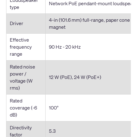
Network PoE pendant-mount loudspeake
type
4-in (101.6 mm) full-range, paper cone woo
Driver
magnet
Effective
frequency
90 Hz - 20 kHz
range
Rated noise
power /
12 W (PoE), 24 W (PoE+)
voltage (W
rms)
Rated
coverage (-6
100°
dB)
Directivity
5.3
factor