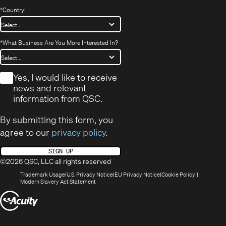
*
Country:
*
What Business Are You More Interested In?
*
Yes, I would like to receive
news and relevant
information from QSC.
By submitting this form, you
agree to our
privacy policy
.
SIGN UP
©2026 QSC, LLC all rights reserved
(Opens
(Opens
(Opens
(Opens
Trademark Usage
U.S. Privacy Notice
EU Privacy Notice
Cookie Policy
in
(Opens
in
in
in
Modern Slavery Act Statement
new
in
new
new
new
(Opens
window)
new
window)
window)
window)
window)
in
new
window)