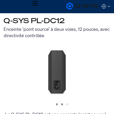
MENU
Q-
Languag
SYS
Audio
QSYS.com (English)
Q-SYS PL-DC12
Products
India (English)
Homepage
Deutsch
Enceinte ‘point source’ à deux voies, 12 pouces, avec
Español
directivité contrôlée
Français
日本語
한국어
Slide
Slide
Slide
1
2
3