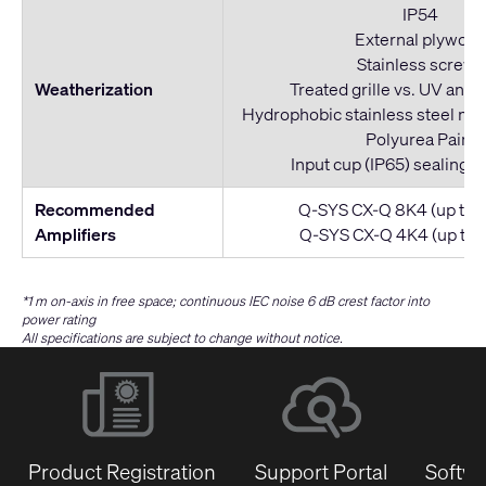
IP54
External plywoo
Stainless screws
Weatherization
Treated grille vs. UV and 
Hydrophobic stainless steel mes
Polyurea Paint
Input cup (IP65) sealing w
Recommended
Q-SYS CX-Q 8K4 (up to 2
Amplifiers
Q-SYS CX-Q 4K4 (up to 1
*1 m on-axis in free space; continuous IEC noise 6 dB crest factor into
power rating
All specifications are subject to change without notice.
Product Registration
Support Portal
Softwa