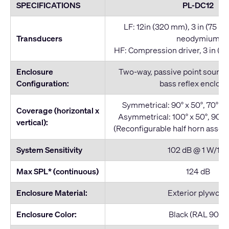
SPECIFICATIONS
PL-DC12
LF: 12in (320 mm), 3 in (75 mm
Transducers
neodymium
HF: Compression driver, 3 in (75
Enclosure
Two-way, passive point source
Configuration:
bass reflex enclos
Symmetrical: 90° x 50°, 70° x 5
Coverage (horizontal x
Asymmetrical: 100° x 50°, 90° x
vertical):
(Reconfigurable half horn assem
System Sensitivity
102 dB @ 1 W/1 m
Max SPL* (continuous)
124 dB
Enclosure Material:
Exterior plywood
Enclosure Color:
Black (RAL 9011)