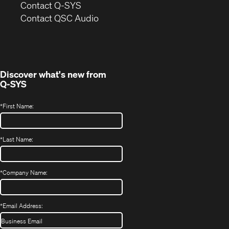
in
Contact Q-SYS
(Opens
new
Contact QSC Audio
in
window)
new
window)
Discover what's new from
Q-SYS
*
First Name:
*
Last Name:
*
Company Name:
*
Email Address: