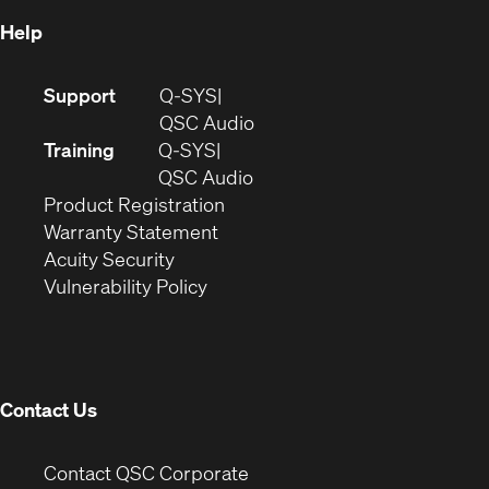
Help
(Opens
Support
Q-SYS
in
(Opens
QSC Audio
new
in
Training
Q-SYS
window)
(Opens
new
QSC Audio
(Opens
in
window)
Product Registration
(Opens
in
new
Warranty Statement
in
new
window)
Acuity Security
(Opens
new
window)
Vulnerability Policy
in
window)
new
window)
Contact Us
(Opens
Contact QSC Corporate