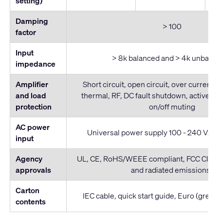
setting)
Damping
> 100
factor
Input
> 8k balanced and > 4k unbala
impedance
Amplifier
Short circuit, open circuit, over current,
and load
thermal, RF, DC fault shutdown, active in
protection
on/off muting
AC power
Universal power supply 100 - 240 VAC,
input
Agency
UL, CE, RoHS/WEEE compliant, FCC Clas
approvals
and radiated emissions)
Carton
IEC cable, quick start guide, Euro (gree
contents