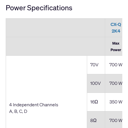
Power Specifications
CX-Q
2K4
Max
Power
70V
700 W
100V
700 W
16Ω
350 W
4 Independent Channels
A, B, C, D
8Ω
700 W