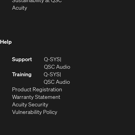
Sustainability at QSC
(Opens
in
new
Acuity
in
new
window)
new
window)
window)
Help
(Opens
Support
Q-SYS
in
(Opens
QSC Audio
new
in
Training
Q-SYS
window)
(Opens
new
QSC Audio
(Opens
in
window)
Product Registration
(Opens
in
new
Warranty Statement
in
new
window)
Acuity Security
(Opens
new
window)
Vulnerability Policy
in
window)
new
window)