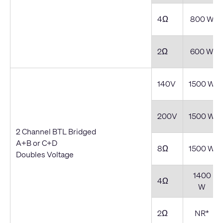
4Ω
800 W
2Ω
600 W
140V
1500 W
200V
1500 W
2 Channel BTL Bridged
A+B or C+D
8Ω
1500 W
Doubles Voltage
1400
4Ω
W
2Ω
NR*