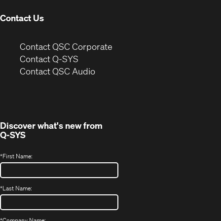
Contact Us
(Opens
Contact QSC Corporate
in
Contact Q-SYS
(Opens
new
Contact QSC Audio
in
window)
new
window)
Discover what's new from
Q-SYS
*
First Name:
*
Last Name:
*
Company Name: