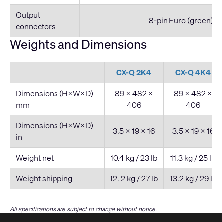
Output
8-pin Euro (green)
connectors
Weights and Dimensions
CX-Q 2K4
CX-Q 4K4
Dimensions (H×W×D)
89 × 482 ×
89 × 482 ×
mm
406
406
Dimensions (H×W×D)
3.5 × 19 × 16
3.5 × 19 × 16
in
Weight net
10.4 kg / 23 lb
11.3 kg / 25 lb
Weight shipping
12. 2 kg / 27 lb
13.2 kg / 29 lb
All specifications are subject to change without notice.