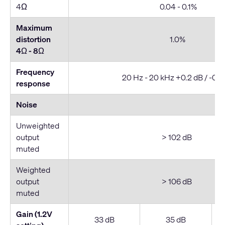
4Ω
0.04 - 0.1%
Maximum
distortion
1.0%
4Ω - 8
Ω
Frequency
20 Hz - 20 kHz +0.2 dB / -0.7
response
Noise
Unweighted
output
> 102 dB
muted
Weighted
output
> 106 dB
muted
Gain (1.2V
33 dB
35 dB