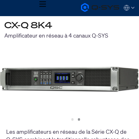
MENU
Q-
Languag
SYS
Audio
QSYS.com (English)
CX-Q 8K4
Products
India (English)
Homepage
Deutsch
Amplificateur en réseau à 4 canaux Q-SYS
Español
Français
日本語
한국어
Slide
Slide
1
2
Les amplificateurs en réseau de la Série CX-Q de