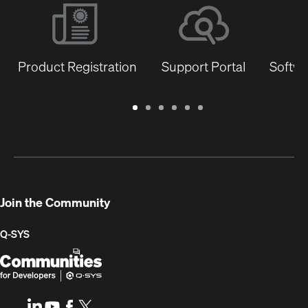
Product Registration
Support Portal
Softwa
Warranty
Support
Software
Training
Document
Q-
/
Portal
&
Library
SYS
Registration
Firmware
Communities
for
Developers
Join the Community
Q-SYS
Q-
(Opens
SYS
in
Communities
new
LinkedIn
(Opens
Youtube
(Opens
Facebook
(Opens
X
(Opens