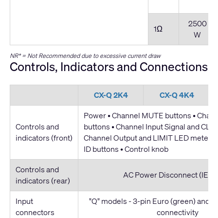
2500
1Ω
W
NR* = Not Recommended due to excessive current draw
Controls, Indicators and Connections
CX-Q 2K4
CX-Q 4K4
Power • Channel MUTE buttons • Chan
Controls and
buttons • Channel Input Signal and CLIP
indicators (front)
Channel Output and LIMIT LED meters 
ID buttons • Control knob
Controls and
AC Power Disconnect (IEC C
indicators (rear)
Input
"Q" models - 3-pin Euro (green) and
connectors
connectivity