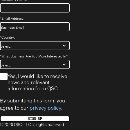
*
Email Address:
*
Country:
*
What Business Are You More Interested In?
*
Yes, I would like to receive
news and relevant
information from QSC.
By submitting this form, you
agree to our
privacy policy
.
SIGN UP
©2026 QSC, LLC all rights reserved