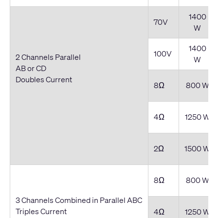
1400
70V
W
1400
100V
2 Channels Parallel
W
AB or CD
Doubles Current
8Ω
800 W
4Ω
1250 W
2Ω
1500 W
8Ω
800 W
3 Channels Combined in Parallel ABC
Triples Current
4Ω
1250 W