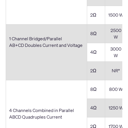
2Ω
1500 W
2500
8Ω
W
1 Channel Bridged/Parallel
AB+CD Doubles Current and Voltage
3000
4Ω
W
2Ω
NR*
8Ω
800 W
4Ω
1250 W
4 Channels Combined in Parallel
ABCD Quadruples Current
2Ω
1700 W