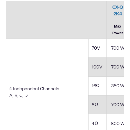
CX-Q
2K4
Max
Power
70V
700 W
100V
700 W
16Ω
350 W
4 Independent Channels
A, B, C, D
8Ω
700 W
4Ω
800 W