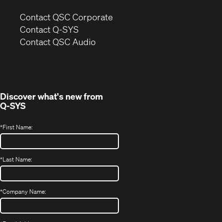
(Opens
Contact QSC Corporate
in
Contact Q-SYS
(Opens
new
Contact QSC Audio
in
window)
new
window)
Discover what's new from
Q-SYS
*
First Name:
*
Last Name:
*
Company Name: