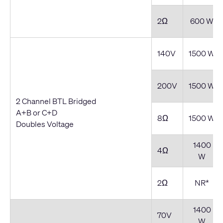
2Ω
600 W
140V
1500 W
200V
1500 W
2 Channel BTL Bridged
A+B or C+D
8Ω
1500 W
Doubles Voltage
1400
4Ω
W
2Ω
NR*
1400
70V
W