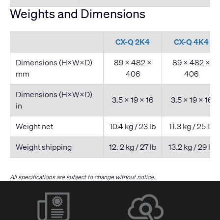
Weights and Dimensions
CX-Q 2K4
CX-Q 4K4
Dimensions (H×W×D)
89 × 482 ×
89 × 482 ×
mm
406
406
Dimensions (H×W×D)
3.5 × 19 × 16
3.5 × 19 × 16
in
Weight net
10.4 kg / 23 lb
11.3 kg / 25 lb
Weight shipping
12. 2 kg / 27 lb
13.2 kg / 29 lb
All specifications are subject to change without notice.