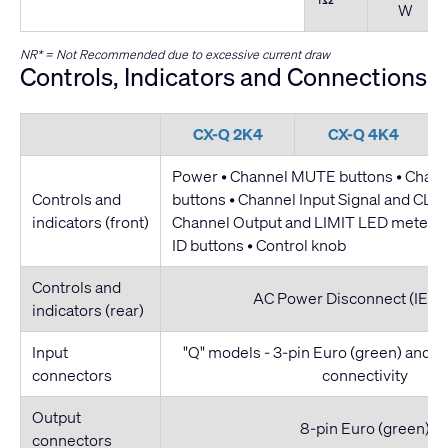
W
NR* = Not Recommended due to excessive current draw
Controls, Indicators and Connections
CX-Q 2K4
CX-Q 4K4
Power • Channel MUTE buttons • Chan
Controls and
buttons • Channel Input Signal and CLIP
indicators (front)
Channel Output and LIMIT LED meters 
ID buttons • Control knob
Controls and
AC Power Disconnect (IEC C
indicators (rear)
Input
"Q" models - 3-pin Euro (green) and
connectors
connectivity
Output
8-pin Euro (green)
connectors