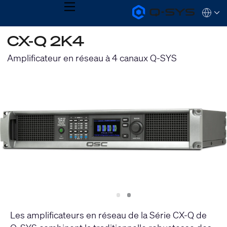
MENU
Q-
Languag
SYS
Audio
QSYS.com (English)
CX-Q 2K4
Products
India (English)
Homepage
Deutsch
Amplificateur en réseau à 4 canaux Q-SYS
Español
Français
日本語
한국어
Slide
Slide
1
2
Les amplificateurs en réseau de la Série CX-Q de