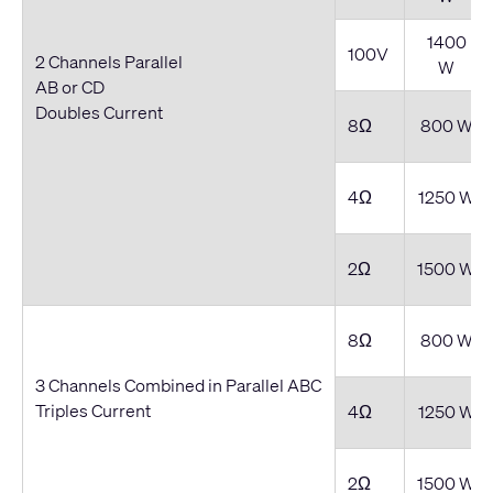
1400
100V
2 Channels Parallel
W
AB or CD
Doubles Current
8Ω
800 W
4Ω
1250 W
2Ω
1500 W
8Ω
800 W
3 Channels Combined in Parallel ABC
Triples Current
4Ω
1250 W
2Ω
1500 W