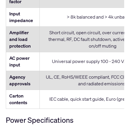
factor
Input
> 8k balanced and > 4k unbala
impedance
Amplifier
Short circuit, open circuit, over current,
and load
thermal, RF, DC fault shutdown, active in
protection
on/off muting
AC power
Universal power supply 100 - 240 VAC,
input
Agency
UL, CE, RoHS/WEEE compliant, FCC Clas
approvals
and radiated emissions)
Carton
IEC cable, quick start guide, Euro (gree
contents
Power Specifications