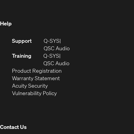
new
window)
window)
Help
(Opens
Support
Q-SYS
in
(Opens
QSC Audio
new
in
Training
Q-SYS
window)
(Opens
new
QSC Audio
(Opens
in
window)
Product Registration
(Opens
in
new
Warranty Statement
in
new
window)
Acuity Security
(Opens
new
window)
Vulnerability Policy
in
window)
new
window)
Contact Us