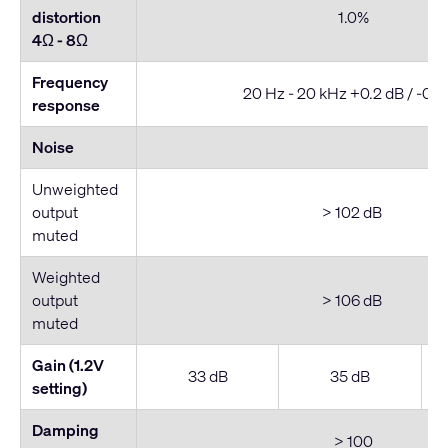
distortion
1.0%
4Ω - 8
Ω
Frequency
20 Hz - 20 kHz +0.2 dB / -0.7
response
Noise
Unweighted
output
> 102 dB
muted
Weighted
output
> 106 dB
muted
Gain (1.2V
33 dB
35 dB
setting)
Damping
> 100