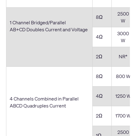
2500
8Ω
W
1 Channel Bridged/Parallel
AB+CD Doubles Current and Voltage
3000
4Ω
W
2Ω
NR*
8Ω
800 W
4Ω
1250 W
4 Channels Combined in Parallel
ABCD Quadruples Current
2Ω
1700 W
2500
1Ω