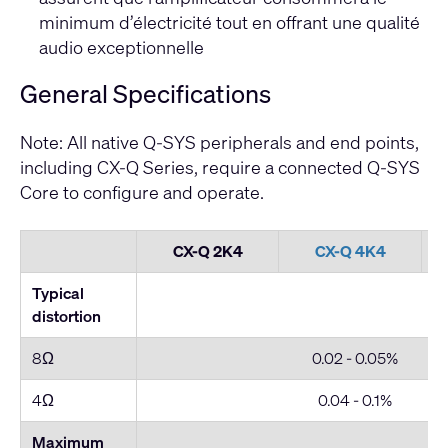
minimum d’électricité tout en offrant une qualité
audio exceptionnelle
General Specifications
Note: All native Q-SYS peripherals and end points,
including CX-Q Series, require a connected Q-SYS
Core to configure and operate.
CX-Q 2K4
CX-Q 4K4
Typical
distortion
8Ω
0.02 - 0.05%
4Ω
0.04 - 0.1%
Maximum