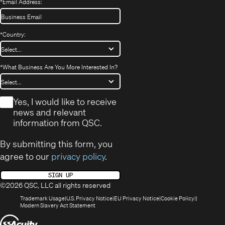
*
Email Address:
*
Country:
*
What Business Are You More Interested In?
*
Yes, I would like to receive
news and relevant
information from QSC.
By submitting this form, you
agree to our
privacy policy
.
SIGN UP
©2026 QSC, LLC all rights reserved
(Opens
(Opens
(Opens
(Opens
Trademark Usage
U.S. Privacy Notice
EU Privacy Notice
Cookie Policy
in
(Opens
in
in
in
Modern Slavery Act Statement
new
in
new
new
new
(Opens
window)
new
window)
window)
window)