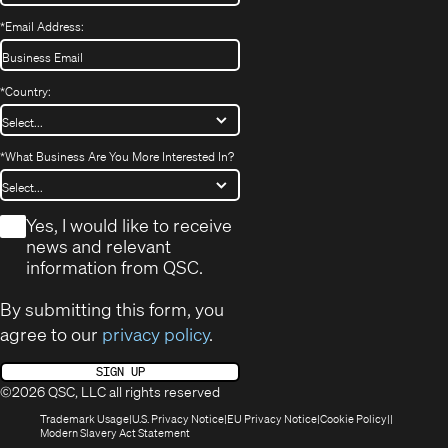
*
Email Address:
*
Country:
*
What Business Are You More Interested In?
*
Yes, I would like to receive
news and relevant
information from QSC.
By submitting this form, you
agree to our
privacy policy
.
SIGN UP
©2026 QSC, LLC all rights reserved
(Opens
(Opens
(Opens
(Opens
Trademark Usage
U.S. Privacy Notice
EU Privacy Notice
Cookie Policy
in
(Opens
in
in
in
Modern Slavery Act Statement
new
in
new
new
new