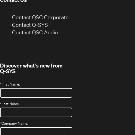
(Opens
Contact QSC Corporate
in
Contact Q-SYS
(Opens
new
Contact QSC Audio
in
window)
new
window)
Discover what's new from
Q-SYS
*
First Name:
*
Last Name:
*
Company Name: