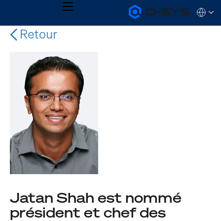
MENU
Q-
Languag
SYS
Audio
Retour
QSYS.com (English)
Products
India (English)
Homepage
Deutsch
Español
Français
日本語
한국어
Jatan Shah est nommé
président et chef des