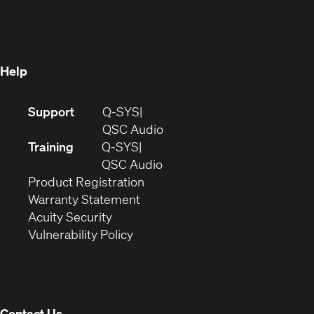
in
new
window)
new
window)
window)
Help
(Opens
Support
Q-SYS
in
(Opens
QSC Audio
new
in
Training
Q-SYS
window)
(Opens
new
QSC Audio
(Opens
in
window)
Product Registration
(Opens
in
new
Warranty Statement
in
new
window)
Acuity Security
(Opens
new
window)
Vulnerability Policy
in
window)
new
window)
Contact Us