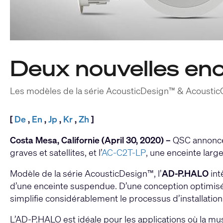
Deux nouvelles en
Les modèles de la série AcousticDesign™ & AcousticC
[
De
,
En
,
Jp
,
Kr
,
Zh
]
Costa Mesa, Californie (April 30, 2020) –
QSC annonce 
graves et satellites, et l’
AC-C2T-LP
, une enceinte larg
Modèle de la série AcousticDesign™, l’
AD-P.HALO
int
d’une enceinte suspendue. D’une conception optimisée
simplifie considérablement le processus d’installation
L’AD-P.HALO est idéale pour les applications où la mu