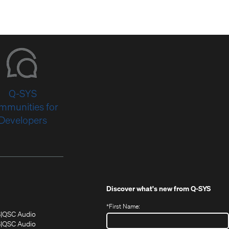
Q-SYS
mmunities for
Developers
Discover what's new from
Q-SYS
*
First Name:
(Opens
(Opens
S
QSC Audio
in
in
(Opens
S
QSC Audio