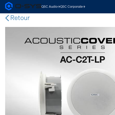
QSC Audio
QSC Corporate
Q-
SYS
Retour
Audio
Products
Homepage