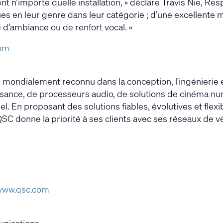
n’importe quelle installation, » déclare Travis Nie, Res
s en leur genre dans leur catégorie ; d’une excellente m
d’ambiance ou de renfort vocal. »
om
r mondialement reconnu dans la conception, l'ingénierie 
ssance, de processeurs audio, de solutions de cinéma 
ciel. En proposant des solutions fiables, évolutives et flex
QSC donne la priorité à ses clients avec ses réseaux de v
www.qsc.com
unications