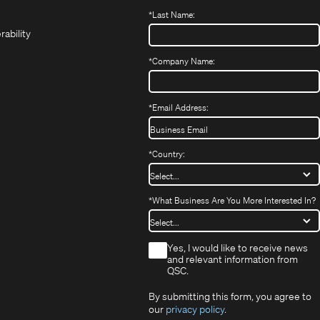
(Opens
new
new
in
*
Last Name:
(Opens
in
window)
window)
new
in
new
window)
rability
new
window)
window)
*
Company Name:
*
Email Address:
*
Country:
*
What Business Are You More Interested In?
*
Yes, I would like to receive news
and relevant information from
QSC.
By submitting this form, you agree to
our
privacy policy
.