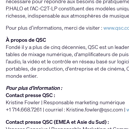
nécessaire pour répondre aux besoins de pratiquement 
P.HALO et l’AC-C2T-LP constituent des modèles unique
richesse, indispensable aux atmosphères de musique 
Pour plus d’informations, merci de visiter :
www.qsc.c
À propos de QSC
Fondé il y a plus de cinq décennies, QSC est un leade
tables de mixage numérique, d'amplificateurs de pui
l’audio, la vidéo et le contrôle en réseau basé sur logi
portables, de production, d'entreprise et de cinéma, 
monde entier.
Pour plus d’information :
Contact presse QSC :
Kristine Fowler | Responsable marketing numérique
+1 714.668.7261 | courriel :
Kristine.fowler@qsc.com
|
Contact presse QSC (EMEA et Asie du Sud) :
Vanessa Genesius | Responsable Marketing et Comm