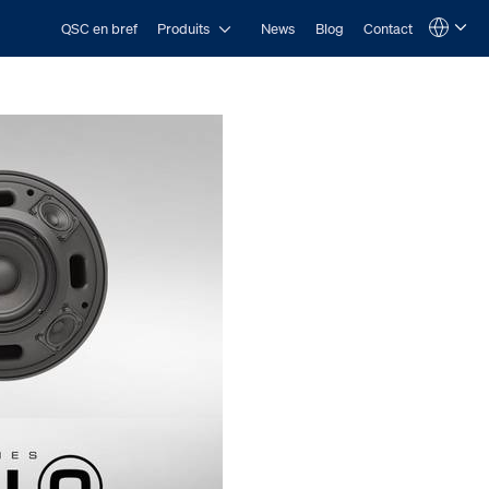
Open Produits
QSC en bref
Produits
News
Blog
Contact
Language
QSYS.com (English)
India (English)
Deutsch
Español
Français
日本語
한국어