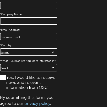
*
Company Name:
*
Email Address:
*
Country:
*
What Business Are You More Interested In?
*
Yes, I would like to receive
news and relevant
information from QSC.
By submitting this form, you
agree to our
privacy policy
.