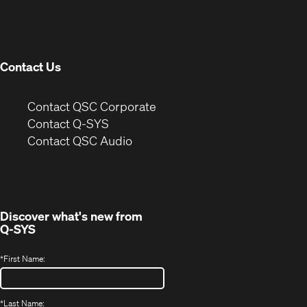
in
window)
new
window)
Contact Us
(Opens
Contact QSC Corporate
in
Contact Q-SYS
(Opens
new
Contact QSC Audio
in
window)
new
window)
Discover what's new from
Q-SYS
*
First Name:
*
Last Name: