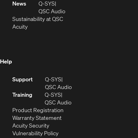
in
window)
new
News
Q-SYS
new
window)
(Opens
QSC Audio
window)
(Opens
in
Sustainability at QSC
(Opens
in
new
Acuity
in
new
window)
new
window)
window)
Help
(Opens
Support
Q-SYS
in
(Opens
QSC Audio
new
in
Training
Q-SYS
window)
(Opens
new
QSC Audio
(Opens
in
window)
Product Registration
(Opens
in
new
Warranty Statement
in
new
window)
Acuity Security
(Opens
new
window)
Vulnerability Policy