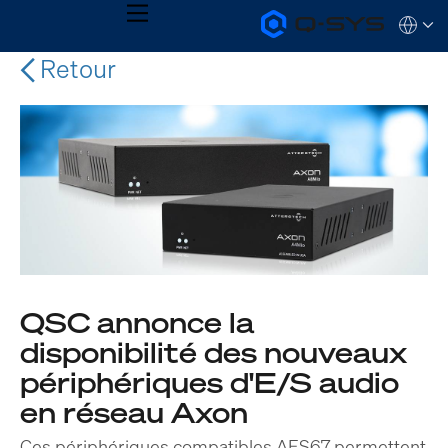
MENU
Q-
Languag
SYS
Audio
Retour
QSYS.com (English)
Products
India (English)
Homepage
Deutsch
Español
Français
日本語
한국어
QSC annonce la
disponibilité des nouveaux
périphériques d'E/S audio
en réseau Axon
Ces périphériques compatibles AES67 permettent