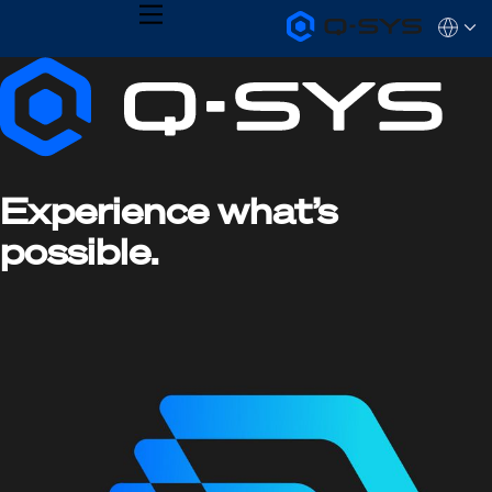
MENU
Q-
Languag
SYS
Current
Audio
QSYS.com (English)
Products
India (English)
Slide:
Homepage
Deutsch
1
Español
Français
/
日本語
1
Experience what’s
한국어
possible.