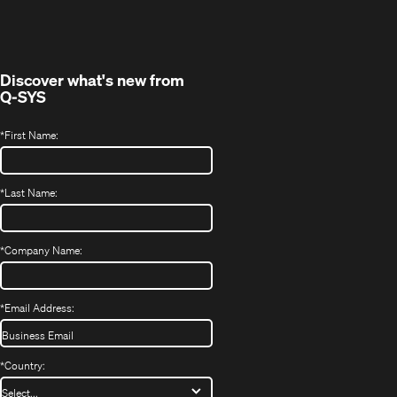
in
window)
new
window)
Discover what's new from
Q-SYS
*
First Name:
*
Last Name:
*
Company Name:
*
Email Address:
*
Country: