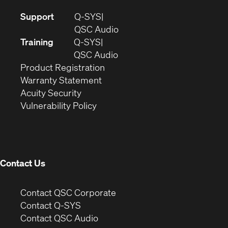
(Opens
Support
Q-SYS
in
(Opens
QSC Audio
new
in
Training
Q-SYS
window)
(Opens
new
QSC Audio
(Opens
in
window)
Product Registration
(Opens
in
new
Warranty Statement
in
new
window)
Acuity Security
(Opens
new
window)
Vulnerability Policy
in
window)
new
window)
Contact Us
(Opens
Contact QSC Corporate
in
Contact Q-SYS
(Opens
new
Contact QSC Audio