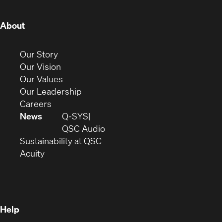
window)
window)
window)
window)
window)
window)
(Opens
About
in
new
(Opens
Our Story
window)
in
(Opens
Our Vision
new
in
(Opens
Our Values
window)
new
in
(Opens
Our Leadership
(Opens
window)
new
in
Careers
in
window)
new
News
Q-SYS
new
window)
(Opens
QSC Audio
window)
(Opens
in
Sustainability at QSC
(Opens
in
new
Acuity
in
new
window)
new
window)
window)
Help