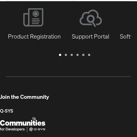
Product Registration
Support Portal
Softwa
Warranty
Support
Software
Training
Document
Q-
/
Portal
&
Library
SYS
Registration
Firmware
Communities
for
Developers
Join the Community
Q-SYS
Q-
(Opens
SYS
in