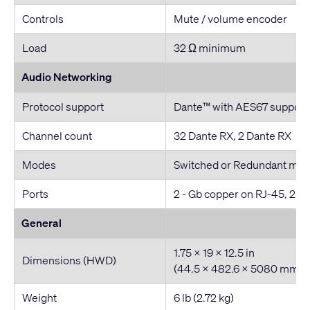
Controls
Mute / volume encoder
Load
32 Ω minimum
Audio Networking
Protocol support
Dante™ with AES67 support
Channel count
32 Dante RX, 2 Dante RX
Modes
Switched or Redundant mo
Ports
2 - Gb copper on RJ-45, 2 - 
General
1.75 x 19 x 12.5 in
Dimensions (HWD)
(44.5 x 482.6 x 5080 mm)
Weight
6 lb (2.72 kg)