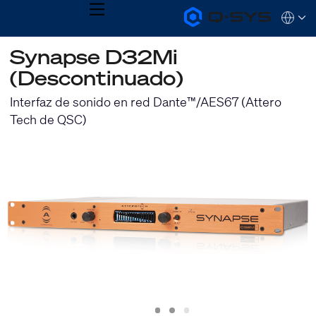
MENU
Q-
Languag
SYS
Audio
QSYS.com (English)
Synapse D32Mi
Products
India (English)
Homepage
(Descontinuado)
Deutsch
Español
Interfaz de sonido en red Dante™/AES67 (Attero
Français
Tech de QSC)
日本語
한국어
Slide
Slide
Slide
1
2
3