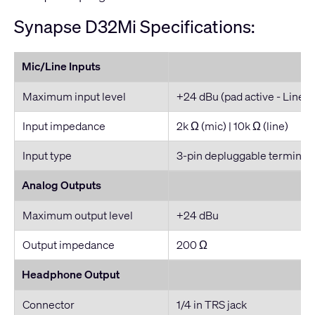
Synapse D32Mi Specifications:
Mic/Line Inputs
Maximum input level
+24 dBu (pad active - Line 
Input impedance
2k Ω (mic) | 10k Ω (line)
Input type
3-pin depluggable terminal 
Analog Outputs
Maximum output level
+24 dBu
Output impedance
200 Ω
Headphone Output
Connector
1/4 in TRS jack