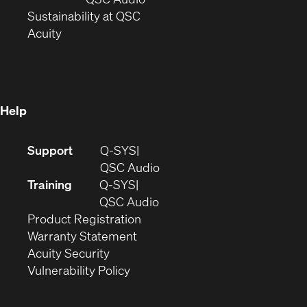
window)
(Opens
in
Sustainability at QSC
(Opens
in
new
Acuity
in
new
window)
new
window)
window)
Help
(Opens
Support
Q-SYS
in
(Opens
QSC Audio
new
in
Training
Q-SYS
window)
(Opens
new
QSC Audio
(Opens
in
window)
Product Registration
(Opens
in
new
Warranty Statement
in
new
window)
Acuity Security
(Opens
new
window)
Vulnerability Policy
in
window)
new