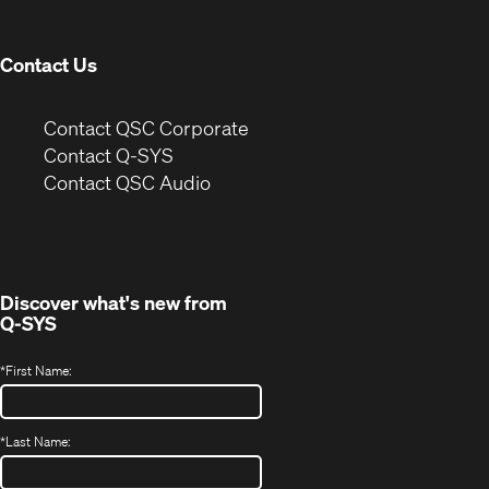
window)
Contact Us
(Opens
Contact QSC Corporate
in
Contact Q-SYS
(Opens
new
Contact QSC Audio
in
window)
new
window)
Discover what's new from
Q-SYS
*
First Name:
*
Last Name: