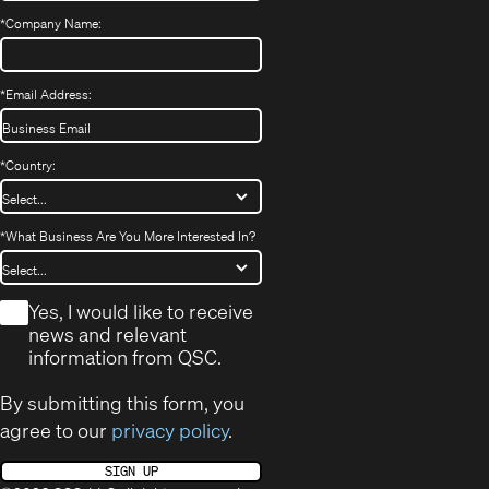
*
Company Name:
*
Email Address:
*
Country:
*
What Business Are You More Interested In?
*
Yes, I would like to receive
news and relevant
information from QSC.
By submitting this form, you
agree to our
privacy policy
.
SIGN UP