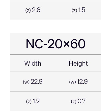
2.6
1.5
(z)
(z)
NC-20x60
Width
Height
22.9
12.9
(w)
(w)
1.2
0.7
(z)
(z)