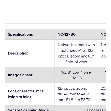
Specifications
NC-12x80
NC-2
Network camera with
Netwo
motorized PTZ, 12x
moto
Description
optical zoom and 80°
optic
field-of view
f
1/2.8” Low Noise
1/1
Image Sensor
CMOS
12x optical zoom,
20x o
Lens characteristics
f=3.47 mm to 41.65
f=6.2
(wide to tele)
mm, F1.84 to F3.72
mm, F
Sensor Scanning Mode
Progressive