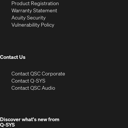
(Opens
in
window)
Product Registration
(Opens
in
new
Warranty Statement
in
new
window)
Acuity Security
(Opens
new
window)
Vulnerability Policy
in
window)
new
window)
Contact Us
(Opens
Contact QSC Corporate
in
Contact Q-SYS
(Opens
new
Contact QSC Audio
in
window)
new
window)
Discover what's new from
Q-SYS