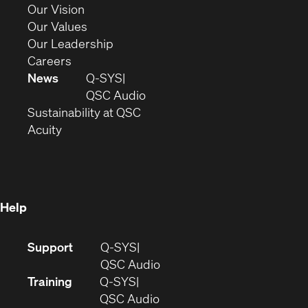
window)
in
(Opens
Our Vision
new
in
(Opens
Our Values
window)
new
in
(Opens
Our Leadership
(Opens
window)
new
in
Careers
in
window)
new
News
Q-SYS
new
window)
(Opens
QSC Audio
window)
(Opens
in
Sustainability at QSC
(Opens
in
new
Acuity
in
new
window)
new
window)
window)
Help
(Opens
Support
Q-SYS
in
(Opens
QSC Audio
new
in
Training
Q-SYS
window)
(Opens
new
QSC Audio