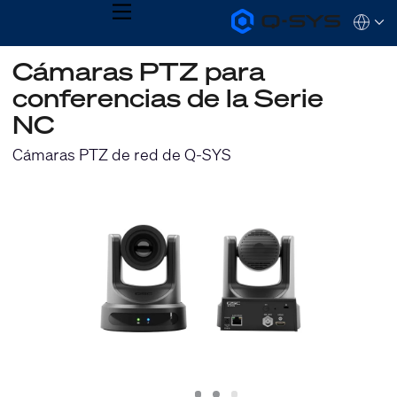
MENU
Q-
Languag
SYS
Audio
QSYS.com (English)
Cámaras PTZ para
Products
India (English)
Homepage
conferencias de la Serie
Deutsch
Español
NC
Français
日本語
Cámaras PTZ de red de Q-SYS
한국어
Slide
Slide
Slide