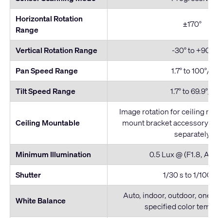
Horizontal Rotation
±170°
Range
Vertical Rotation Range
-30° to +90°
Pan Speed Range
1.7° to 100°/s
Tilt Speed Range
1.7° to 69.9°/s
Image rotation for ceiling mo
Ceiling Mountable
mount bracket accessory P
separately
Minimum Illumination
0.5 Lux @ (F1.8, AG
Shutter
1/30 s to 1/1000
Auto, indoor, outdoor, one-
White Balance
specified color temp