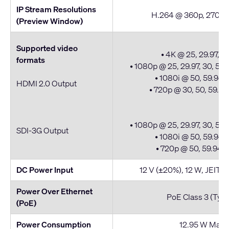
IP Stream Resolutions
H.264 @ 360p, 270p 
(Preview Window)
Supported video
• 4K @ 25, 29.97, 3
formats
• 1080p @ 25, 29.97, 30, 50,
• 1080i @ 50, 59.94, 
HDMI 2.0 Output
• 720p @ 30, 50, 59.94
• 1080p @ 25, 29.97, 30, 50,
SDI-3G Output
• 1080i @ 50, 59.94, 
• 720p @ 50, 59.94, 
DC Power Input
12 V (±20%), 12 W, JEITA
Power Over Ethernet
PoE Class 3 (Type
(PoE)
Power Consumption
12.95 W Max