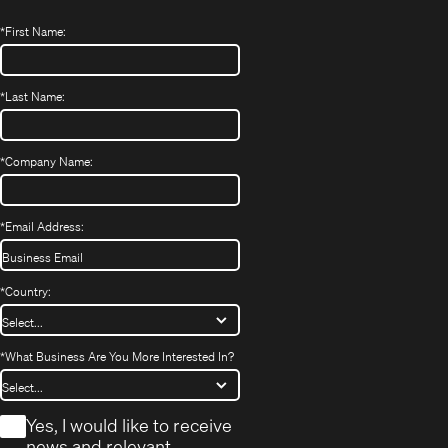
*
First Name:
*
Last Name:
*
Company Name:
*
Email Address:
*
Country:
*
What Business Are You More Interested In?
*
Yes, I would like to receive
news and relevant