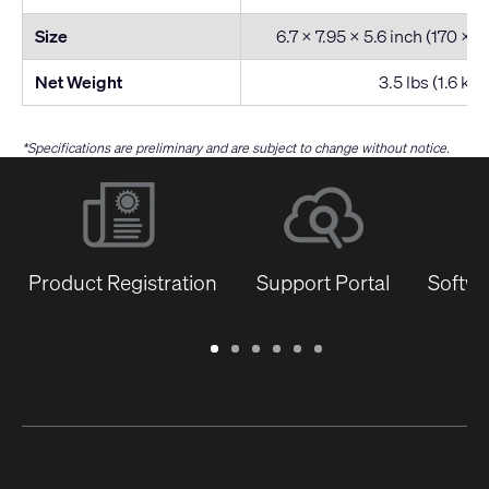
Size
6.7 x 7.95 x 5.6 inch (170 x
Net Weight
3.5 lbs (1.6 kg)
*Specifications are preliminary and are subject to change without notice.
Product Registration
Support Portal
Softwa
Warranty
Support
Software
Training
Document
Q-
/
Portal
&
Library
SYS
Registration
Firmware
Communities
for
Developers