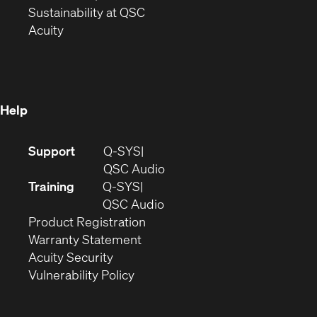
window)
(Opens
in
Sustainability at QSC
(Opens
in
new
Acuity
in
new
window)
new
window)
window)
Help
(Opens
Support
Q-SYS
in
(Opens
QSC Audio
new
in
Training
Q-SYS
window)
(Opens
new
QSC Audio
(Opens
in
window)
Product Registration
(Opens
in
new
Warranty Statement
in
new
window)
Acuity Security
(Opens
new
window)
Vulnerability Policy
in
window)
new