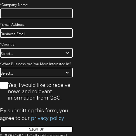
*
Company Name:
*
Email Address:
*
Country:
*
What Business Are You More Interested In?
*
Yes, I would like to receive
news and relevant
information from QSC.
By submitting this form, you
agree to our
privacy policy
.
SIGN UP
©2026 QSC, LLC all rights reserved