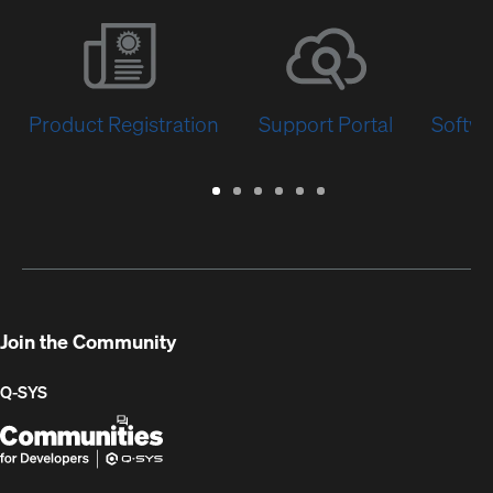
Product Registration
Support Portal
Softwa
Warranty
Support
Software
Training
Document
Q-
/
Portal
&
Library
SYS
Registration
Firmware
Communities
for
Developers
Join the Community
Q-SYS
Q-
(Opens
SYS
in