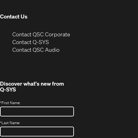
window)
Contact Us
(Opens
Contact QSC Corporate
in
Contact Q-SYS
(Opens
new
Contact QSC Audio
in
window)
new
window)
Discover what's new from
Q-SYS
*
First Name:
*
Last Name: