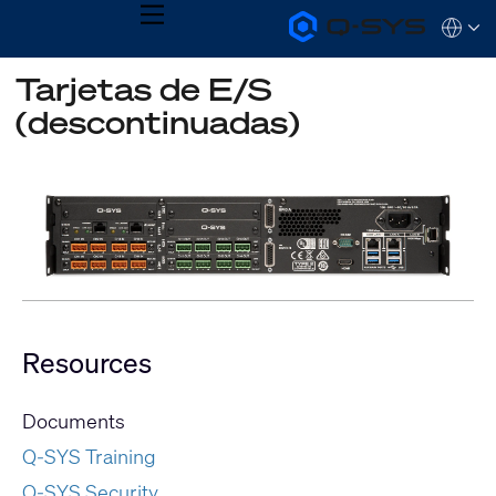
MENU
Q-
Languag
SYS
Audio
QSYS.com (English)
Tarjetas de E/S
Products
India (English)
Homepage
(descontinuadas)
Deutsch
Español
Français
日本語
한국어
Resources
Documents
Q-SYS Training
Q-SYS Security