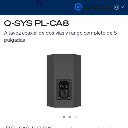
MENU
Q-
Languag
SYS
Audio
QSYS.com (English)
Q-SYS PL-CA8
Products
India (English)
Homepage
Deutsch
Altavoz coaxial de dos vías y rango completo de 8
Español
pulgadas
Français
日本語
한국어
Slide
Slide
Slide
1
2
3