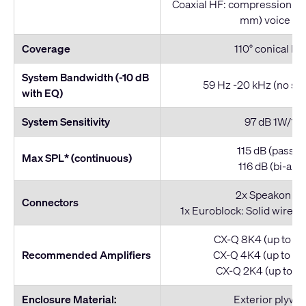
Coaxial HF: compression driv
mm) voice coi
Coverage
110° conical D
System Bandwidth (-10 dB
59 Hz -20 kHz (no su
with EQ)
System Sensitivity
97 dB 1W/1m
115 dB (passiv
Max SPL* (continuous)
116 dB (bi-amp
2x Speakon N
Connectors
1x Euroblock: Solid wire 8
CX-Q 8K4 (up to 4 
Recommended Amplifiers
CX-Q 4K4 (up to 2 
CX-Q 2K4 (up to 1 p
Enclosure Material:
Exterior plywo