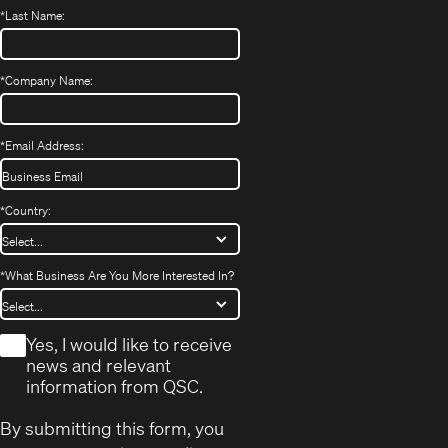
*
Last Name:
*
Company Name:
*
Email Address:
*
Country:
*
What Business Are You More Interested In?
*
Yes, I would like to receive
news and relevant
information from QSC.
By submitting this form, you