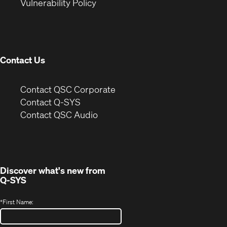
(Opens
new
window)
Vulnerability Policy
in
window)
new
window)
Contact Us
(Opens
Contact QSC Corporate
in
Contact Q-SYS
(Opens
new
Contact QSC Audio
in
window)
new
window)
Discover what's new from
Q-SYS
*
First Name: