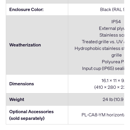
Enclosure Color:
Black (RAL 901
IP54
External plywo
Stainless scre
Treated grille vs. UV an
Weatherization
Hydrophobic stainless ste
grille
Polyurea Pain
Input cup (IP65) sealing
16.1 x 11 x 9.3 
Dimensions
(410 x 280 x 23
Weight
24 lb (10.9 kg
Optional Accessories
PL-CA8-YM horizontal 
(sold separately)