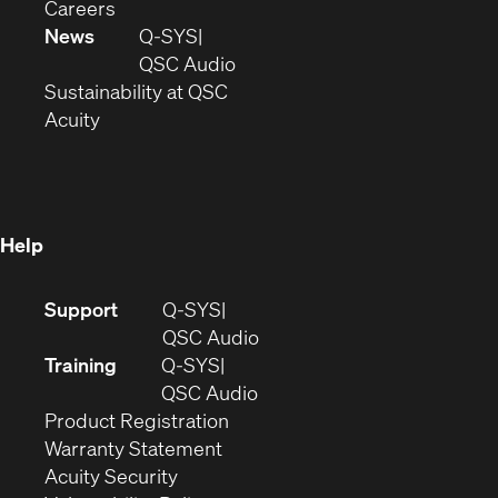
(Opens
window)
new
in
Careers
in
window)
new
News
Q-SYS
new
window)
(Opens
QSC Audio
window)
(Opens
in
Sustainability at QSC
(Opens
in
new
Acuity
in
new
window)
new
window)
window)
Help
(Opens
Support
Q-SYS
in
(Opens
QSC Audio
new
in
Training
Q-SYS
window)
(Opens
new
QSC Audio
(Opens
in
window)
Product Registration
(Opens
in
new
Warranty Statement
in
new
window)
Acuity Security