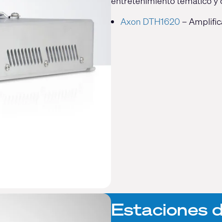
entretenimiento temático y 
Axon DTH1620
– Amplifi
Estaciones d