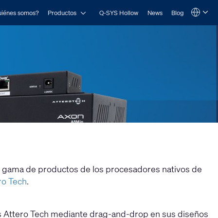
Open Productos
iénes somos?
Productos
Q-SYS Hollow
News
Blog
Language
QSYS.com (English)
India (English)
Deutsch
Español
Français
日本語
한국어
 gama de productos de los procesadores nativos de
ro Tech
.
vos Attero Tech mediante drag-and-drop en sus diseños