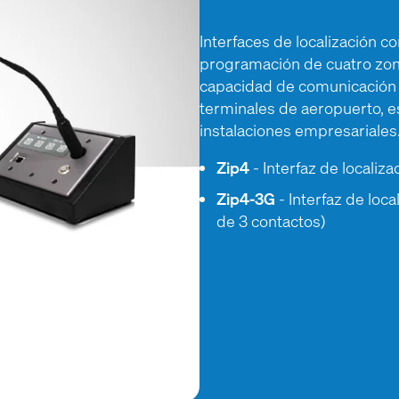
Interfaces de localización 
programación de cuatro zonas
capacidad de comunicación 
terminales de aeropuerto, e
instalaciones empresariales
Zip4
- Interfaz de locali
Zip4-3G
- Interfaz de loc
de 3 contactos)