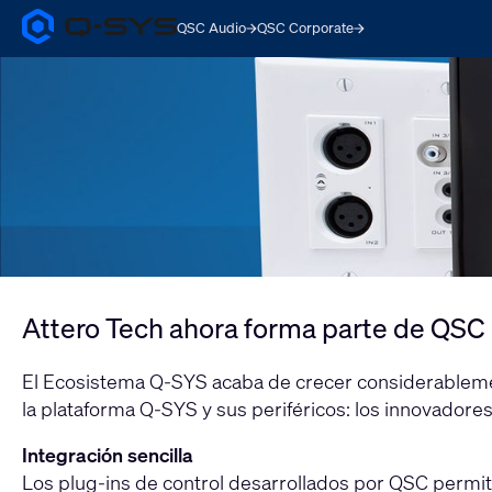
QSC Audio
QSC Corporate
Q-
SYS
Current
Audio
Products
Slide:
Homepage
1
/
1
Attero Tech ahora forma parte de QSC
El Ecosistema Q-SYS acaba de crecer considerableme
la plataforma Q-SYS y sus periféricos: los innovadores
Integración sencilla
Los plug-ins de control desarrollados por QSC permit