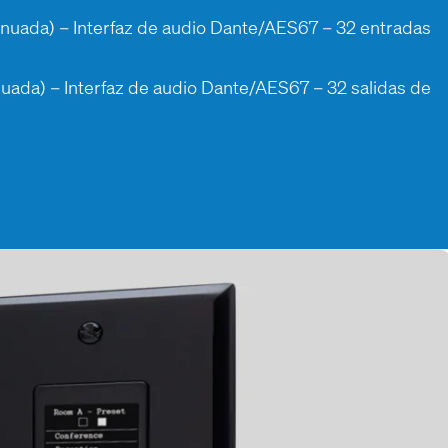
nuada) – Interfaz de audio Dante/AES67 – 32 entradas
uada) – Interfaz de audio Dante/AES67 – 32 salidas de