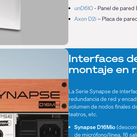
unD6IO
- Panel de pared 
Axon D2i
– Placa de pare
Interfaces d
montaje en r
La Serie Synapse de interf
redundancia de red y encade
volumen de nodos finales de
teatros, etc.
Synapse D16Mio
(descont
de micrófono/línea, 16 sal