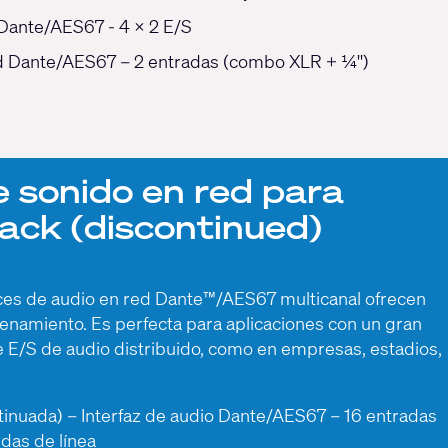
Dante/AES67 - 4 x 2 E/S
d Dante/AES67 – 2 entradas (combo XLR + ¼'')
e sonido en red para
ack (discontinued)
aces de audio en red Dante™/AES67 multicanal ofrecen
namiento. Es perfecta para aplicaciones con un gran
 E/S de audio distribuido, como en empresas, estadios,
inuada) – Interfaz de audio Dante/AES67 – 16 entradas
idas de línea