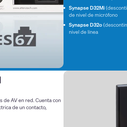
Synapse D32Mi
(desconti
de nivel de micrófono
Synapse D32o
(descontin
nivel de línea
d
as de AV en red. Cuenta con
ctrica de un contacto,