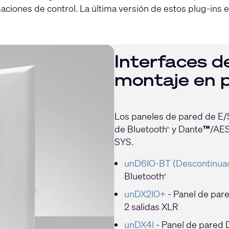
ciones de control. La última versión de estos plug-ins e
Interfaces d
montaje en 
Los paneles de pared de E/S
de Bluetooth
y Dante
™
/AES
®
SYS.
unD6IO-BT (Descontinua
Bluetooth
®
unDX2IO+
- Panel de par
2 salidas XLR
unDX4I
- Panel de pared 