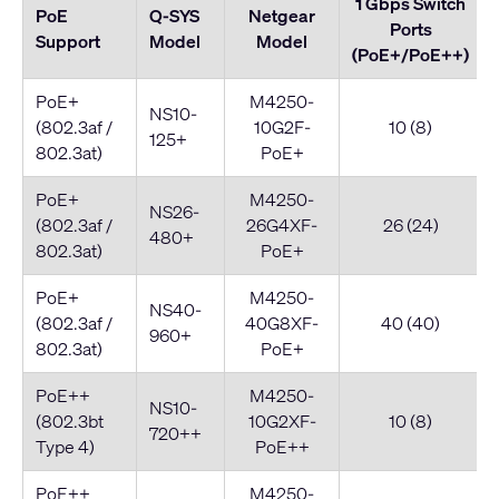
1 Gbps Switch
PoE
Q-SYS
Netgear
Ports
Support
Model
Model
(PoE+/PoE++)
PoE+
M4250-
NS10-
(802.3af /
10G2F-
10 (8)
125+
802.3at)
PoE+
PoE+
M4250-
NS26-
(802.3af /
26G4XF-
26 (24)
480+
802.3at)
PoE+
PoE+
M4250-
NS40-
(802.3af /
40G8XF-
40 (40)
960+
802.3at)
PoE+
PoE++
M4250-
NS10-
(802.3bt
10G2XF-
10 (8)
720++
Type 4)
PoE++
PoE++
M4250-