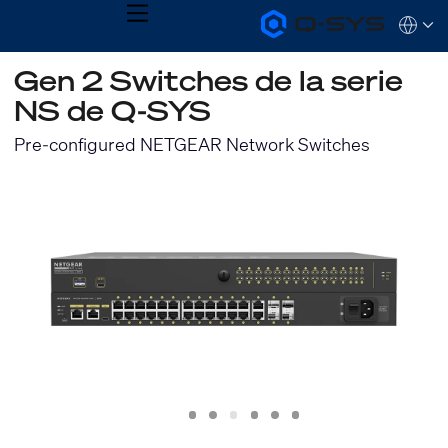
MENU
Q-
Languag
SYS
Audio
QSYS.com (English)
Gen 2 Switches de la serie
Products
India (English)
Homepage
NS de Q-SYS
Deutsch
Español
Pre-configured NETGEAR Network Switches
Français
日本語
한국어
Slide
Slide
Slide
Slide
Slide
Slide
1
2
3
4
5
6