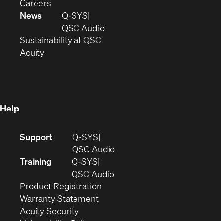
(Opens
window)
new
in
Careers
in
window)
new
News
Q-SYS
new
window)
(Opens
QSC Audio
window)
(Opens
in
Sustainability at QSC
(Opens
in
new
Acuity
in
new
window)
new
window)
window)
Help
(Opens
Support
Q-SYS
in
(Opens
QSC Audio
new
in
Training
Q-SYS
window)
(Opens
new
QSC Audio
(Opens
in
window)
Product Registration
(Opens
in
new
Warranty Statement
in
new
window)
Acuity Security