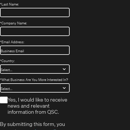
*
Last Name:
*
Company Name:
*
Email Address:
*
Country:
*
What Business Are You More Interested In?
*
Yes, I would like to receive
news and relevant
information from QSC.
By submitting this form, you