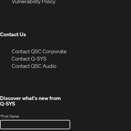
(Opens
new
window)
Vulnerability Policy
in
window)
new
window)
Contact Us
(Opens
Contact QSC Corporate
in
Contact Q-SYS
(Opens
new
Contact QSC Audio
in
window)
new
window)
Discover what's new from
Q-SYS
*
First Name: