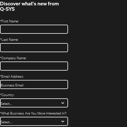
Discover what's new from
Q-SYS
*
First Name:
*
Last Name:
*
Company Name:
*
Email Address:
*
Country:
*
What Business Are You More Interested In?