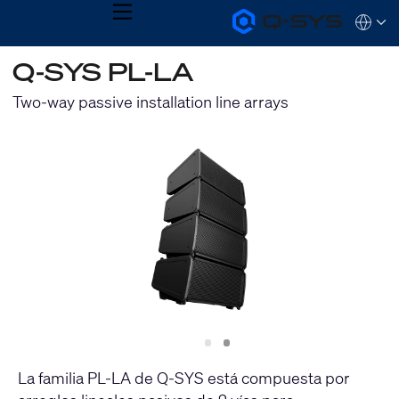
MENU
Q-
Languag
SYS
Audio
QSYS.com (English)
Q-SYS PL-LA
Products
India (English)
Homepage
Deutsch
Two-way passive installation line arrays
Español
Français
日本語
한국어
Slide
Slide
1
2
La familia PL-LA de Q-SYS está compuesta por