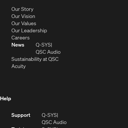
new
(Opens
Our Story
window)
in
(Opens
Our Vision
new
in
(Opens
Our Values
window)
new
in
(Opens
Our Leadership
(Opens
window)
new
in
Careers
in
window)
new
News
Q-SYS
new
window)
(Opens
QSC Audio
window)
(Opens
in
Sustainability at QSC
(Opens
in
new
Acuity
in
new
window)
new
window)
window)
Help
(Opens
Support
Q-SYS
in
(Opens
QSC Audio