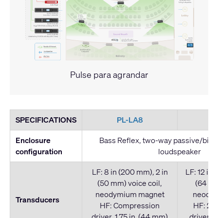
Pulse para agrandar
SPECIFICATIONS
PL-LA8
P
Enclosure
Bass Reflex, two-way passive/bi-am
configuration
loudspeaker
LF: 8 in (200 mm), 2 in
LF: 12 in 
(50 mm) voice coil,
(64 mm
neodymium magnet
neody
Transducers
HF: Compression
HF: 2x
driver, 1.75 in (44 mm)
driver, 