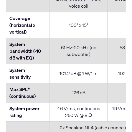
voice coil
vo
Coverage
(horizontal x
100° x 15°
9
vertical)
System
61 Hz-20 kHz (no
53 Hz
bandwidth (-10
subwoofer)
su
dB with EQ)
System
101.2 dB @ 1 W/1 m
102.3 
sensitivity
Max SPL*
126 dB
(continuous)
System power
46 Vrms, continuous
49 Vrms, 
rating
250 W @ 8 Ω
W
2x Speakon NL4 (cable connector n