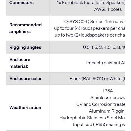
Connectors
1x Euroblock (parallel to Speakon): S
AWG, 4 poles
Q-SYS CX-Q Series 4ch network 
Recommended
up to four (4) loudspeakers per chan
amplifiers
up to two (2) loudspeakers per chan
Rigging angles
0.5, 1.5, 3, 4.5, 6, 8, 10, 
Enclosure
Impact-resistant ABS
material:
Enclosure color
Black (RAL 9011) or White (R
IP54
Stainless screws
UV and Corrosion treated g
Weatherization
Aluminum Rigging
Hydrophobic Stainless Steel Mesh 
Input cup (IP65) sealing with