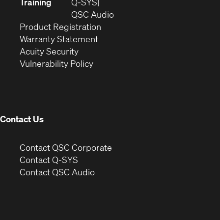
new
in
Training
Q-SYS
window)
(Opens
new
QSC Audio
(Opens
in
window)
Product Registration
(Opens
in
new
Warranty Statement
in
new
window)
Acuity Security
(Opens
new
window)
Vulnerability Policy
in
window)
new
window)
Contact Us
(Opens
Contact QSC Corporate
in
Contact Q-SYS
(Opens
new
Contact QSC Audio
in
window)
new
window)