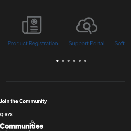
Product Registration
Support Portal
Softwa
Warranty
Support
Software
Training
Document
Q-
/
Portal
&
Library
SYS
Registration
Firmware
Communities
for
Developers
Join the Community
Q-SYS
Q-
(Opens