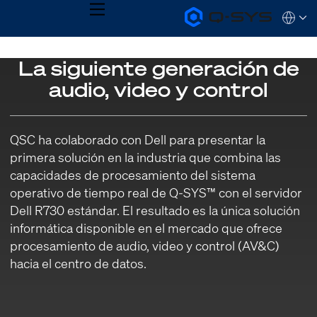
MENU
Q-
Languag
SYS
Audio
QSYS.com (English)
Products
La siguiente generación de
India (English)
Homepage
Deutsch
audio, video y control
Español
Français
日本語
한국어
QSC ha colaborado con Dell para presentar la
primera solución en la industria que combina las
capacidades de procesamiento del sistema
operativo de tiempo real de Q-SYS™ con el servidor
Dell R730 estándar. El resultado es la única solución
informática disponible en el mercado que ofrece
procesamiento de audio, video y control (AV&C)
hacia el centro de datos.