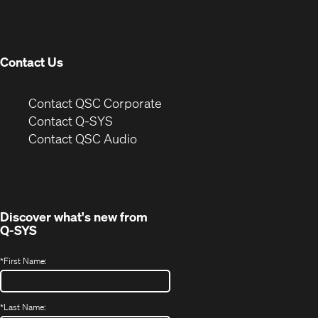
new
window)
Contact Us
(Opens
Contact QSC Corporate
in
Contact Q-SYS
(Opens
new
Contact QSC Audio
in
window)
new
window)
Discover what's new from
Q-SYS
*
First Name:
*
Last Name: