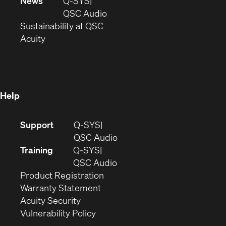
in
window)
new
News
Q-SYS
new
window)
(Opens
QSC Audio
window)
(Opens
in
Sustainability at QSC
(Opens
in
new
Acuity
in
new
window)
new
window)
window)
Help
(Opens
Support
Q-SYS
in
(Opens
QSC Audio
new
in
Training
Q-SYS
window)
(Opens
new
QSC Audio
(Opens
in
window)
Product Registration
(Opens
in
new
Warranty Statement
in
new
window)
Acuity Security
(Opens
new
window)
Vulnerability Policy
in
window)