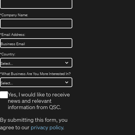
*
Company Name:
*
Email Address:
*
Country:
*
What Business Are You More Interested In?
*
Yes, I would like to receive
news and relevant
information from QSC.
By submitting this form, you
agree to our
privacy policy
.