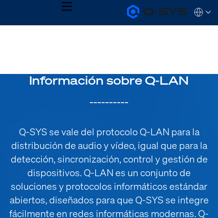
MENU
Q-
Languag
SYS
Audio
QSYS.com (English)
Products
India (English)
Homepage
Deutsch
Español
Français
Información sobre Q-LAN
日本語
한국어
__________
Q-SYS se vale del protocolo Q-LAN para la
distribución de audio y vídeo, igual que para la
detección, sincronización, control y gestión de
dispositivos. Q-LAN es un conjunto de
soluciones y protocolos informáticos estándar
abiertos, diseñados para que Q-SYS se integre
fácilmente en redes informáticas modernas. Q-