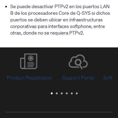
Se puede desactivar PTPv2 en los puertos LAN
B de los procesadores Core de Q-SYS si dichos
puertos se deben ubicar en infraestructuras
corporativas para interfaces softphone, entre
otras, donde no se requiera PTPv2.
Product Registration
Support Portal
Softwa
Warranty
Support
Software
Training
Document
Q-
/
Portal
&
Library
SYS
Registration
Firmware
Communities
for