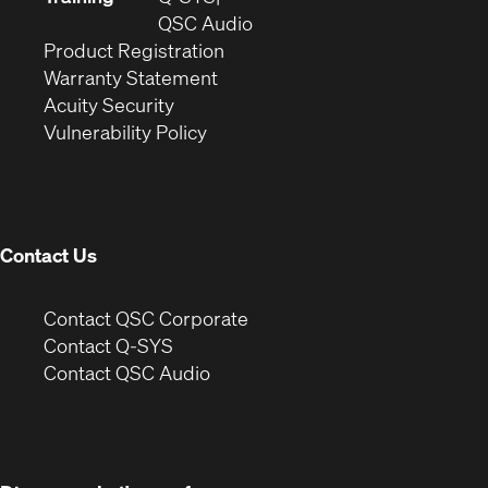
window)
(Opens
new
QSC Audio
(Opens
in
window)
Product Registration
(Opens
in
new
Warranty Statement
in
new
window)
Acuity Security
(Opens
new
window)
Vulnerability Policy
in
window)
new
window)
Contact Us
(Opens
Contact QSC Corporate
in
Contact Q-SYS
(Opens
new
Contact QSC Audio
in
window)
new
window)