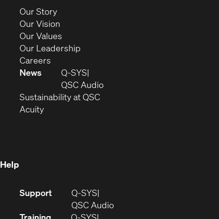
new
(Opens
Our Story
window)
in
(Opens
Our Vision
new
in
(Opens
Our Values
window)
new
in
(Opens
Our Leadership
(Opens
window)
new
in
Careers
in
window)
new
News
Q-SYS
new
window)
(Opens
QSC Audio
window)
(Opens
in
Sustainability at QSC
(Opens
in
new
Acuity
in
new
window)
new
window)
window)
Help
(Opens
Support
Q-SYS
in
(Opens
QSC Audio
new
in
Training
Q-SYS