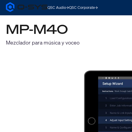
QSC Audio
QSC Corporate
Q-
SYS
Audio
MP-M40
Products
Homepage
Mezclador para música y voceo