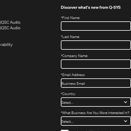
Discover what's new from
Q-SYS
*
First Name:
(Opens
(Opens
S
QSC Audio
in
in
(Opens
S
QSC Audio
(Opens
new
new
in
*
Last Name:
(Opens
in
window)
window)
new
in
new
window)
rability
new
window)
window)
*
Company Name:
*
Email Address:
*
Country:
*
What Business Are You More Interested In?