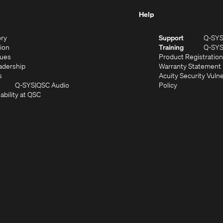
Help
(Opens
ory
Support
Q-SY
in
(Opens
sion
Training
Q-SY
)
new
in
(Opens
lues
Product Registration
window)
new
in
(Opens
adership
Warranty Statement
(Opens
window)
new
in
s
Acuity Security Vulne
in
window)
new
(Opens
(Opens
Q-SYS
QSC Audio
Policy
new
window)
(Opens
in
in
ability at QSC
(Opens
window)
in
new
new
n
new
window)
window)
new
window)
window)