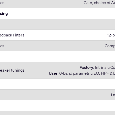
cs
Gate, choice of 
sing
edback Filters
12-b
cs
Comp/
Factory
: Intrinsic 
eaker tunings
User
: 6-band parametric EQ, HPF & LP
1 