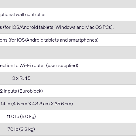
ptional wall controller
ns (for iOS/Android tablets, Windows and Mac OS PCs),
ions (for iOS/Android tablets and smartphones)
ection to Wi-Fi router (user supplied)
2 x RJ45
2 Inputs (Euroblock)
 x 14 in (4.5 cm X 48.3 cm X 35.6 cm)
11.0 lb (5.0 kg)
7.0 lb (3.2 kg)