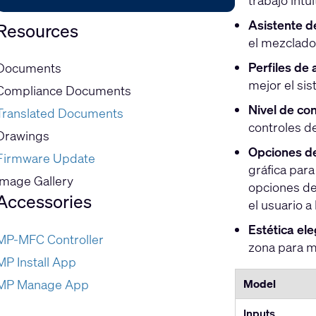
trabajo intu
Asistente d
Resources
el mezclado
Perfiles de
Documents
mejor el si
Compliance Documents
Nivel de con
Translated Documents
controles de
Drawings
Opciones de
Firmware Update
gráfica para
Image Gallery
opciones de
Accessories
el usuario a 
Estética ele
MP-MFC Controller
zona para m
MP Install App
Model
MP Manage App
Inputs