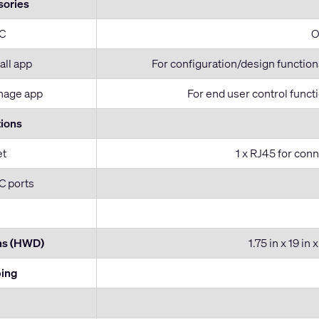
sories
C
O
all app
For configuration/design functio
age app
For end user control funct
ions
et
1 x RJ45 for conn
 ports
ns (HWD)
1.75 in x 19 in
ping