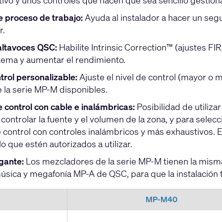
itivo y unos controles que hacen que sea sencillo gestiona
e proceso de trabajo:
Ayuda al instalador a hacer un segu
r.
 altavoces QSC:
Habilite Intrinsic Correction™ (ajustes FI
stema y aumentar el rendimiento.
trol personalizable:
Ajuste el nivel de control (mayor o m
 la serie MP-M disponibles.
 control con cable e inalámbricas:
Posibilidad de utiliz
 controlar la fuente y el volumen de la zona, y para sele
 control con controles inalámbricos y más exhaustivos. E
lo que estén autorizados a utilizar.
gante:
Los mezcladores de la serie MP-M tienen la misma 
úsica y megafonía
MP-A
de QSC, para que la instalación
MP-M40