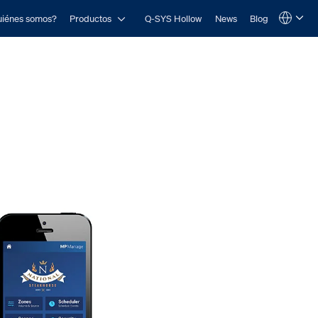
Open Productos
iénes somos?
Productos
Q-SYS Hollow
News
Blog
Language
QSYS.com (English)
India (English)
Deutsch
Español
Français
日本語
한국어