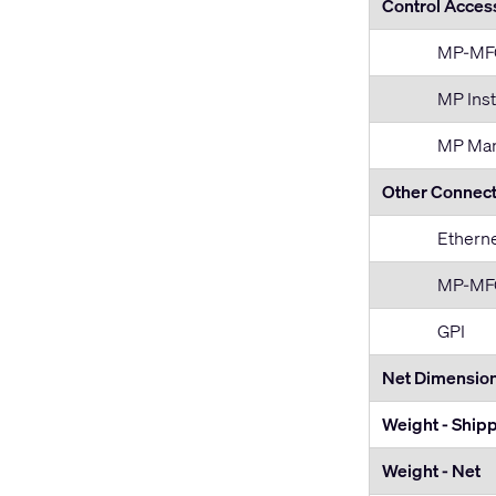
Control Acces
MP-MF
MP Inst
MP Man
Other Connect
Ethern
MP-MFC
GPI
Net Dimensio
Weight - Ship
Weight - Net