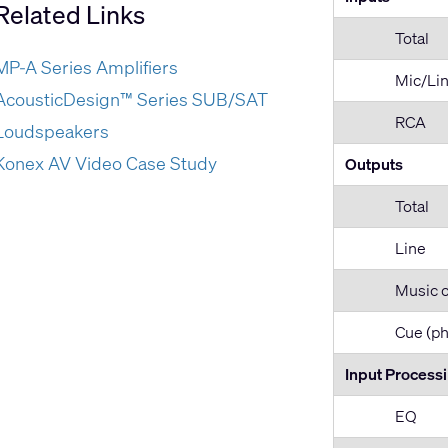
Related Links
Total
MP-A Series Amplifiers
Mic/Li
AcousticDesign™ Series SUB/SAT
RCA
Loudspeakers
Konex AV Video Case Study
Outputs
Total
Line
Music 
Cue (p
Input Process
EQ