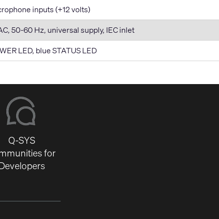
crophone inputs (+12 volts)
, 50-60 Hz, universal supply, IEC inlet
OWER LED, blue STATUS LED
Q-SYS
mmunities for
Developers