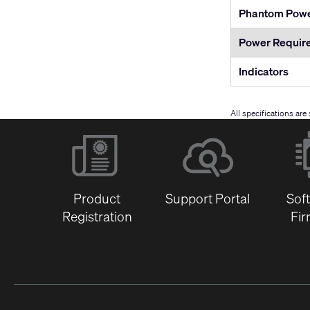
Phantom Pow
Power Requir
Indicators
All specifications ar
Product
Support Portal
Sof
Registration
Fi