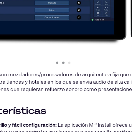
Slide
Slide
Slide
1
2
3
mezcladores/procesadores de arquitectura fija que ofre
ra tiendas y hoteles en los que se envía audio de alta cal
ones que requieran refuerzo sonoro como presentaciones
erísticas
llo y fácil configuración:
La aplicación MP Install ofrece 