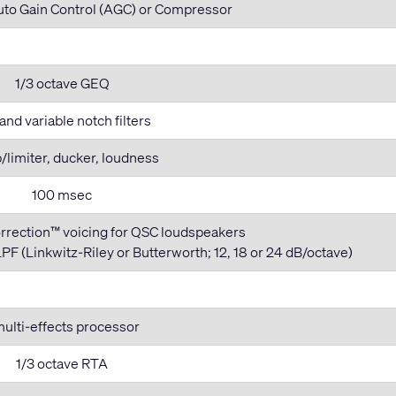
Auto Gain Control (AGC) or Compressor
1/3 octave GEQ
and variable notch filters
limiter, ducker, loudness
100 msec
Correction™ voicing for QSC loudspeakers
F (Linkwitz-Riley or Butterworth; 12, 18 or 24 dB/octave)
multi-effects processor
1/3 octave RTA